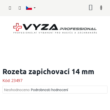
Přejít
NÁKUP
na
obsah
KOŠÍK
Hasičské
vybavení
Rozeta zapichovací 14 mm
Požární
Kód:
23497
sport
Průměrné
Neohodnoceno
Podrobnosti hodnocení
Zdravotnické
hodnocení
vybavení
produktu
je
Oblečení,
0,0