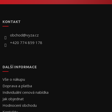
Z
á
p
KONTAKT
a
t
í
obchod
@
vyza.cz
+420 774 859 178
DALŠÍ INFORMACE
Vše o nákupu
Doprava a platba
Individuální cenová nabídka
Jak objednat
Hodnocení obchodu
Kontakty