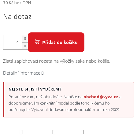
/
30 Kč bez DPH
Měrná
Na dotaz
Přihlášení
cena:
Přidat do košíku
Zlatá zapichovací rozeta na výložky saka nebo košile.
Detailní informace
NEJSTE SI JISTÍ VÝBĚREM?
Poradíme vám, než objednáte. Napište na
obchod@vyza.cz
a
doporučíme vám konkrétní model podle toho, k čemu ho
potřebujete. Vybavení dodáváme profesionálům od roku 2009.