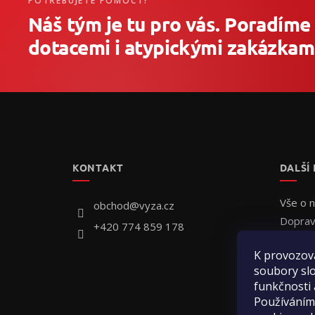
POTŘEBUJETE POMOCT?
Náš tým je tu pro vás. Poradíme
dotacemi i atypickými zakázkami
Z
á
p
a
t
KONTAKT
DALŠÍ
í
Vše o 
obchod
@
vyza.cz
Doprav
+420 774 859 178
Individ
K provozov
Jak obj
soubory slo
Hodnoc
funkčnosti 
Kontak
Používáním