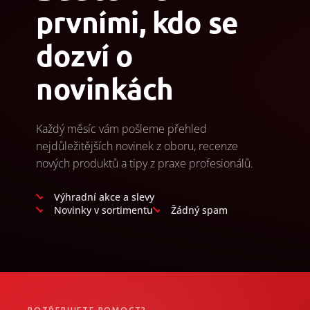
prvními, kdo se
dozví o
novinkách
Každý měsíc vám pošleme přehled
nejdůležitějších novinek z oboru, recenze
nových produktů a tipy z praxe profesionálů.
Výhradní akce a slevy
Novinky v sortimentu
Žádný spam