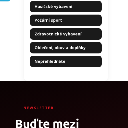
kategorie
p
Hasičské vybavení
a
n
Požární sport
e
l
Zdravotnické vybavení
Oblečení, obuv a doplňky
Nepřehlédněte
NEWSLETTER
Buďte mezi