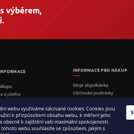
 s výběrem,
.
INFORMACE PRO NÁKUP
 INFORMACE
Moje objednávka
nákupu
Obchodní podmínky
a a platba
Ochrana osobních údajů
uální cenová nabídka
ání webu využíváme takzvané cookies. Cookies jsou
Formulář - Uplatnění reklama
ednat
S
užící k přizpůsobení obsahu webu, k měření jeho
Formulář - Odstoupení od sm
ení obchodu
a obecně k zajištění vaší maximální spokojenosti.
ty
 tohoto webu souhlasíte se způsobem, jakým s