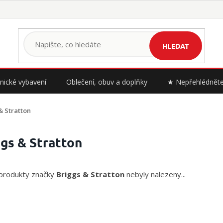
HLEDAT
nické vybavení
Oblečení, obuv a doplňky
★ Nepřehlédnět
& Stratton
ggs & Stratton
produkty značky
Briggs & Stratton
nebyly nalezeny...