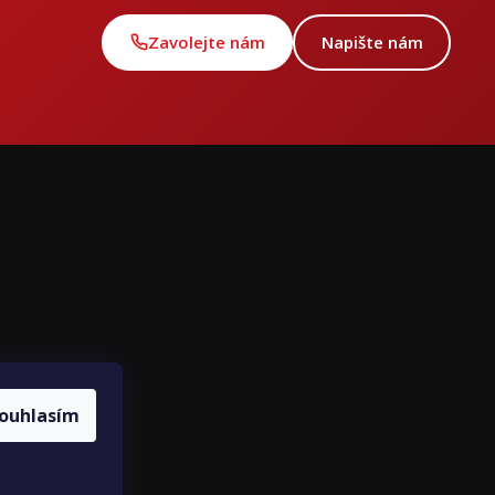
Zavolejte nám
Napište nám
ce
ouhlasím
louvy