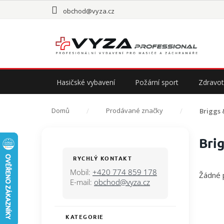
Přejít
obchod@vyza.cz
na
obsah
Hasičské vybavení
Požární sport
Zdravot
Domů
Prodávané značky
Briggs 
P
Bri
o
s
RYCHLÝ KONTAKT
t
Mobil:
+420 774 859 178
Žádné 
r
E-mail:
obchod@vyza.cz
a
n
n
KATEGORIE
Přeskočit
í