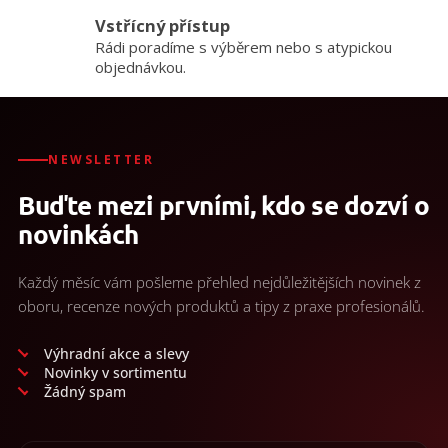
/
Vstřícný přístup
Rádi poradíme s výběrem nebo s atypickou
Přihlášení
objednávkou.
NEWSLETTER
Buďte mezi prvními, kdo se dozví o
novinkách
Každý měsíc vám pošleme přehled nejdůležitějších novinek z
oboru, recenze nových produktů a tipy z praxe profesionálů.
Výhradní akce a slevy
Novinky v sortimentu
Žádný spam