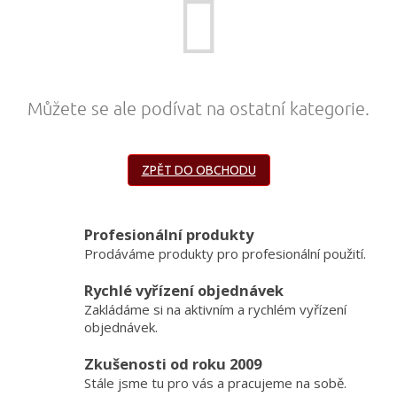
obuv
a
doplňky
★
Nepřehlédněte
★
Můžete se ale podívat na ostatní kategorie.
Individuální
cenová
nabídka
ZPĚT DO OBCHODU
Vše
o
nákupu
Profesionální produkty
Prodáváme produkty pro profesionální použití.
Kontakty
Rychlé vyřízení objednávek
Požární
sport
Zakládáme si na aktivním a rychlém vyřízení
objednávek.
Nepřehlédněte
Zkušenosti od roku 2009
Stále jsme tu pro vás a pracujeme na sobě.
CZK