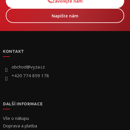
Zavolejte nám
Napište nám
Z
á
p
KONTAKT
a
t
í
obchod
@
vyza.cz
+420 774 859 178
DALŠÍ INFORMACE
Vše o nákupu
Doprava a platba