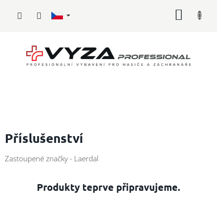
Přejít
NÁKUP
na
obsah
KOŠÍK
Hasičské
vybavení
Příslušenství
Požární
Zastoupené značky - Laerdal
sport
Zdravotnické
Produkty teprve připravujeme.
vybavení
Oblečení,