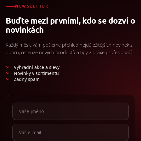
d
/
a
NEWSLETTER
c
Přihlášení
Buďte mezi prvními, kdo se dozví o
í
p
novinkách
r
v
k
Každý měsíc vám pošleme přehled nejdůležitějších novinek z
y
oboru, recenze nových produktů a tipy z praxe profesionálů.
v
ý
p
Výhradní akce a slevy
i
Novinky v sortimentu
s
Žádný spam
u