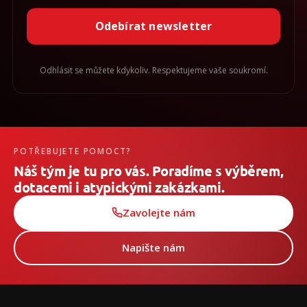
Odebírat newsletter
Odhlásit se můžete kdykoliv. Respektujeme vaše soukromí.
POTŘEBUJETE POMOCT?
Náš tým je tu pro vás. Poradíme s výběrem,
dotacemi i atypickými zakázkami.
Zavolejte nám
Napište nám
Z
á