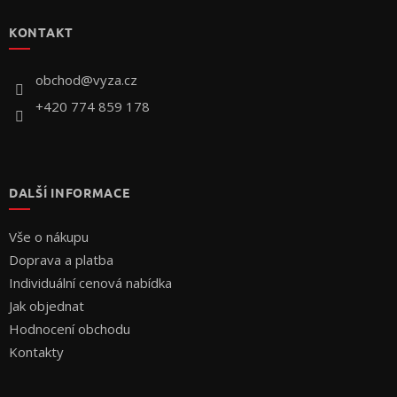
p
KONTAKT
a
t
í
obchod
@
vyza.cz
+420 774 859 178
DALŠÍ INFORMACE
Vše o nákupu
Doprava a platba
Individuální cenová nabídka
Jak objednat
Hodnocení obchodu
Kontakty