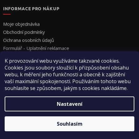
INFORMACE PRO NÁKUP
Moje objednávka
Obchodní podmínky
Ochrana osobních údajů
Formulář - Uplatnění reklamace
Formulář - Odstoupení od smlouvy
K provozování webu využíváme takzvané cookies.
Cookies jsou soubory sloužící k přizpůsobení obsahu
webu, k měření jeho funkčnosti a obecně k zajištění
vaší maximální spokojenosti. Používáním tohoto webu
souhlasíte se způsobem, jakým s cookies nakládáme.
Vytvořil Shoptet
Nastavení
Copyright 2026
Vyza Professional s.r.o.
. Všechna práva
Souhlasím
vyhrazena.