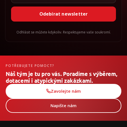
/
Odebírat newsletter
Přihlášení
Odhlásit se můžete kdykoliv. Respektujeme vaše soukromí.
POTŘEBUJETE POMOCT?
Náš tým je tu pro vás. Poradíme s výběrem,
dotacemi i atypickými zakázkami.
Zavolejte nám
Napište nám
Z