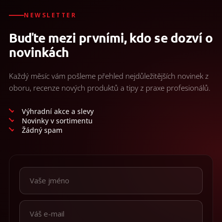
obuv
a
NEWSLETTER
doplňky
Buďte mezi prvními, kdo se dozví o
★
novinkách
Nepřehlédněte
★
Každý měsíc vám pošleme přehled nejdůležitějších novinek z
Individuální
cenová
oboru, recenze nových produktů a tipy z praxe profesionálů.
nabídka
Vše
Výhradní akce a slevy
o
Novinky v sortimentu
nákupu
Žádný spam
Kontakty
Požární
sport
Nepřehlédněte
CZK