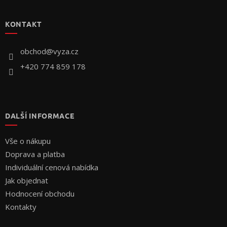
á
p
KONTAKT
a
t
í
obchod
@
vyza.cz
+420 774 859 178
DALŠÍ INFORMACE
Vše o nákupu
Doprava a platba
Individuální cenová nabídka
Jak objednat
Hodnocení obchodu
Kontakty