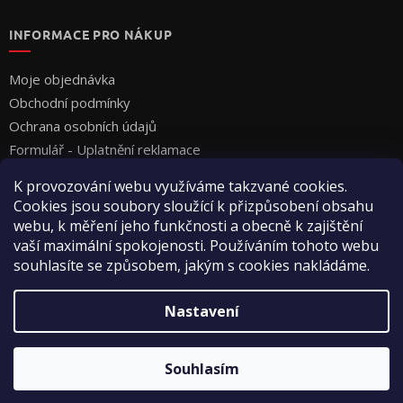
INFORMACE PRO NÁKUP
Moje objednávka
Obchodní podmínky
Ochrana osobních údajů
Formulář - Uplatnění reklamace
Formulář - Odstoupení od smlouvy
K provozování webu využíváme takzvané cookies.
Cookies jsou soubory sloužící k přizpůsobení obsahu
webu, k měření jeho funkčnosti a obecně k zajištění
vaší maximální spokojenosti. Používáním tohoto webu
souhlasíte se způsobem, jakým s cookies nakládáme.
Vytvořil Shoptet
Nastavení
Copyright 2026
Vyza Professional s.r.o.
. Všechna práva
Souhlasím
vyhrazena.