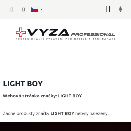
Přejít
NÁKUP
na
obsah
KOŠÍK
Hasičské
vybavení
LIGHT BOY
Požární
Webová stránka značky:
LIGHT BOY
sport
Zdravotnické
Žádné produkty značky
LIGHT BOY
nebyly nalezeny...
vybavení
Oblečení,