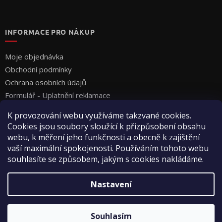
INFORMACE PRO NÁKUP
Moje objednávka
Obchodní podmínky
Ochrana osobních údajů
Formulář - Uplatnění reklamace
Formulář - Odstoupení od smlouvy
K provozování webu využíváme takzvané cookies.
Cookies jsou soubory sloužící k přizpůsobení obsahu
webu, k měření jeho funkčnosti a obecně k zajištění
vaší maximální spokojenosti. Používáním tohoto webu
souhlasíte se způsobem, jakým s cookies nakládáme.
Vytvořil Shoptet
Nastavení
Copyright 2026
Vyza Professional s.r.o.
. Všechna práva
Souhlasím
vyhrazena.