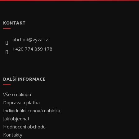
Z
á
p
KONTAKT
a
t
í
obchod
@
vyza.cz
+420 774 859 178
DALŠÍ INFORMACE
Vše o nákupu
Doprava a platba
Individuální cenová nabídka
Jak objednat
Hodnocení obchodu
Kontakty