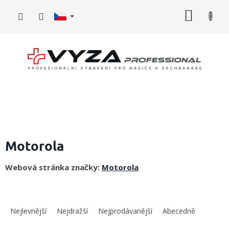
Přejít
NÁKUP
na
obsah
KOŠÍK
Hasičské
vybavení
Motorola
Požární
Webová stránka značky:
Motorola
sport
Zdravotnické
Ř
vybavení
a
Nejlevnější
Nejdražší
Nejprodávanější
Abecedně
z
Oblečení,