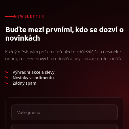
l
/
á
d
Přihlášení
a
NEWSLETTER
c
Buďte mezi prvními, kdo se dozví o
í
p
novinkách
r
v
k
Každý měsíc vám pošleme přehled nejdůležitějších novinek z
y
oboru, recenze nových produktů a tipy z praxe profesionálů.
v
ý
p
Výhradní akce a slevy
i
Novinky v sortimentu
s
Žádný spam
u