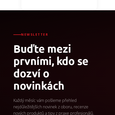
NEWSLETTER
Buďte mezi
prvními, kdo se
dozví o
novinkách
Každý měsíc vám pošleme přehled
nejdůležitějších novinek z oboru, recenze
nových produktů a tipy z praxe profesionálů.