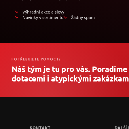
Výhradní akce a slevy
Novinky v sortimentu
Žádný spam
POTŘEBUJETE POMOCT?
Náš tým je tu pro vás. Poradíme
dotacemi i atypickými zakázkami
Z
á
p
a
t
KONTAKT
DALŠÍ