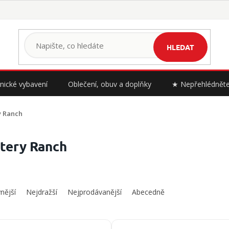
HLEDAT
nické vybavení
Oblečení, obuv a doplňky
★ Nepřehlédnět
y Ranch
tery Ranch
nější
Nejdražší
Nejprodávanější
Abecedně