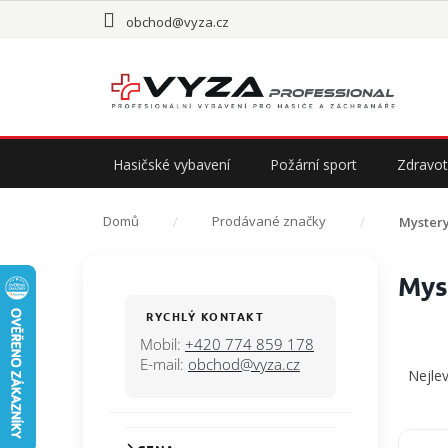
Přejít
obchod@vyza.cz
na
obsah
Hasičské vybavení
Požární sport
Zdravot
Domů
Prodávané značky
Myster
P
Mys
o
s
RYCHLÝ KONTAKT
t
Mobil:
+420 774 859 178
Ř
r
E-mail:
obchod@vyza.cz
a
Nejlev
a
z
n
e
n
n
V
í