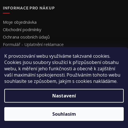
INFORMACE PRO NÁKUP
Moje objednávka
Obchodní podmínky
Ochrana osobních údajů
Formulář - Uplatnění reklamace
Formulář - Odstoupení od smlouvy
K provozování webu využíváme takzvané cookies.
Cookies jsou soubory sloužící k přizpůsobení obsahu
webu, k měření jeho funkčnosti a obecně k zajištění
vaší maximální spokojenosti. Používáním tohoto webu
souhlasíte se způsobem, jakým s cookies nakládáme.
Vytvořil Shoptet
Nastavení
Copyright 2026
Vyza Professional s.r.o.
. Všechna práva
Souhlasím
vyhrazena.