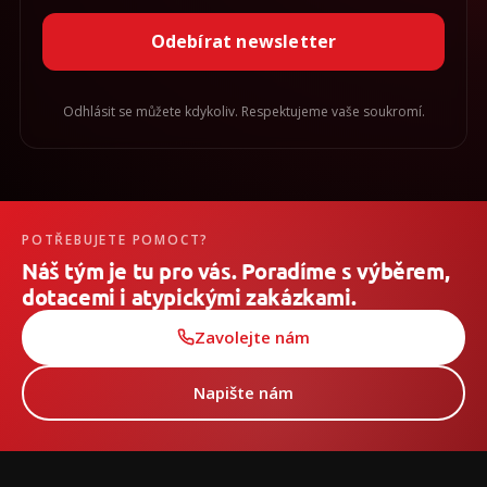
Odebírat newsletter
Odhlásit se můžete kdykoliv. Respektujeme vaše soukromí.
POTŘEBUJETE POMOCT?
Náš tým je tu pro vás. Poradíme s výběrem,
dotacemi i atypickými zakázkami.
Zavolejte nám
Napište nám
Z
á