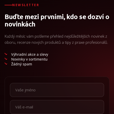
d
/
a
NEWSLETTER
c
Přihlášení
Buďte mezi prvními, kdo se dozví o
í
p
novinkách
r
v
k
Každý měsíc vám pošleme přehled nejdůležitějších novinek z
y
oboru, recenze nových produktů a tipy z praxe profesionálů.
v
ý
p
Výhradní akce a slevy
i
Novinky v sortimentu
s
Žádný spam
u