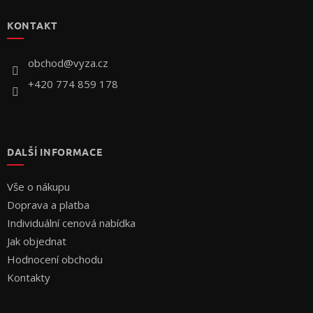
p
KONTAKT
a
t
í
obchod
@
vyza.cz
+420 774 859 178
DALŠÍ INFORMACE
Vše o nákupu
Doprava a platba
Individuální cenová nabídka
Jak objednat
Hodnocení obchodu
Kontakty