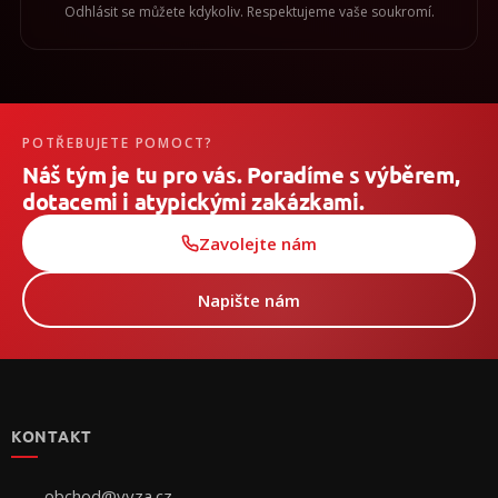
Odhlásit se můžete kdykoliv. Respektujeme vaše soukromí.
POTŘEBUJETE POMOCT?
Náš tým je tu pro vás. Poradíme s výběrem,
dotacemi i atypickými zakázkami.
Zavolejte nám
Napište nám
Z
á
p
KONTAKT
a
t
í
obchod
@
vyza.cz