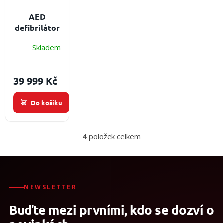
/
A
AED
defibrilátor
Přihlášení
R
ZOLL Plus
Skladem
Obsah
M
balení: AED
defibrilační
A
39 999 Kč
přístroj,
defibrilační
Do košíku
elektrody
pro
dospělé,
4
položek celkem
baterie,
O
transportní
v
brašna,
l
á
záruka 7 let
d
a
NEWSLETTER
c
Buďte mezi prvními, kdo se dozví o
í
p