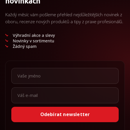
novinkách
r
v
k
Každý měsíc vám pošleme přehled nejdůležitějších novinek z
y
oboru, recenze nových produktů a tipy z praxe profesionálů.
v
ý
p
Výhradní akce a slevy
i
Novinky v sortimentu
s
Žádný spam
u
Odebírat newsletter