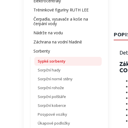
Elektrocentrály
Tréninkové figuríny RUTH LEE
Čerpadla, vysavače a koše na
čerpání vody
Nádrže na vodu
POPI
Záchrana na vodní hladině
Sorbenty
Det
Sypké sorbenty
Zá
CO
Sorpční hady
Sorpční norné stěny
Sorpční rohože
Sorpční polštáře
Sorpční koberce
Posypové vozíky
Úkapové podložky