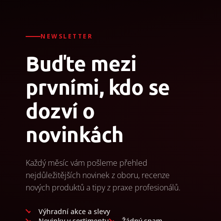
NEWSLETTER
Buďte mezi
prvními, kdo se
dozví o
novinkách
Každý měsíc vám pošleme přehled
nejdůležitějších novinek z oboru, recenze
nových produktů a tipy z praxe profesionálů.
Výhradní akce a slevy
Novinky v sortimentu
Žádný spam