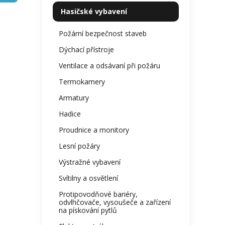
kategorie
z
p
Hasičské vybavení
5
a
hvězdi
n
Požární bezpečnost staveb
e
Dýchací přístroje
l
Ventilace a odsávaní při požáru
Termokamery
Armatury
Hadice
Proudnice a monitory
Lesní požáry
Výstražné vybavení
Svítilny a osvětlení
Protipovodňové bariéry,
odvlhčovače, vysoušeče a zařízení
na pískování pytlů