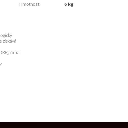
Hmotnost
:
6 kg
logický
e získává
DRE), čímž
v