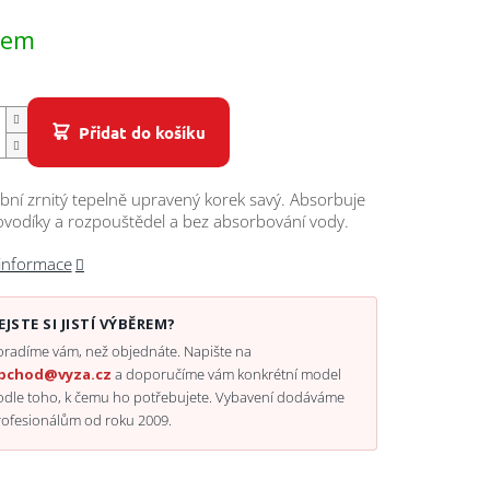
dem
Přidat do košíku
ní zrnitý tepelně upravený korek savý. Absorbuje
lovodíky a rozpouštědel a bez absorbování vody.
 informace
EJSTE SI JISTÍ VÝBĚREM?
radíme vám, než objednáte. Napište na
bchod@vyza.cz
a doporučíme vám konkrétní model
odle toho, k čemu ho potřebujete. Vybavení dodáváme
rofesionálům od roku 2009.