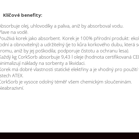
Klíčové benefity:
Absorbuje olej, uhlovodíky a paliva, aniž by absorboval vodu.
Plave na vodě.
Používá korek jako absorbent. Korek je 100% přírodní produkt: eko
rodní a obnovitelný) a udržitelný (je to kůra korkového dubu, která s
tromu, aniž by jej poškodila; podporuje čistotu a ochranu lesa).
Každý kg CorkSorb absorbuje 9,43 l oleje (hodnota certifikovaná CE
inimalizují náklady na sorbenty a likvidaci.
Korek má dobré vlastnosti statické elektřiny a je vhodný pro použití 
stech ATEX.
CorkSorb je vysoce odolný téměř všem chemickým sloučeninám.
Neabrazivní.