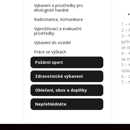
Vybavení a prostředky pro
ekologické havárie
Radiostanice, komunikace
1 – 
Vyprošťovací a evakuační
2 – 
prostředky
3 – 
(pří
Vybavení do vozidel
ze s
Práce ve výškách
4 – 
se m
Požární sport
5 – 
obla
Zdravotnické vybavení
6 – 
7 – 
Oblečení, obuv a doplňky
Nepřehlédněte