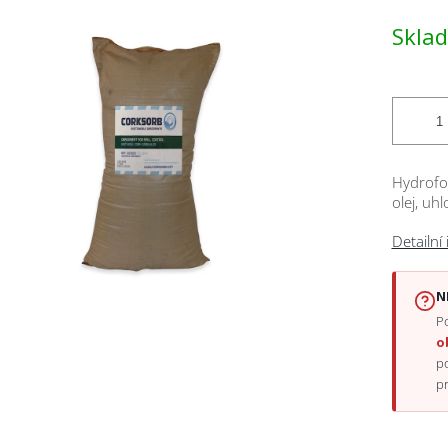
Měrná
Skla
cena:
ček.
Hydrofob
olej, uh
Detailní
N
Po
o
p
p