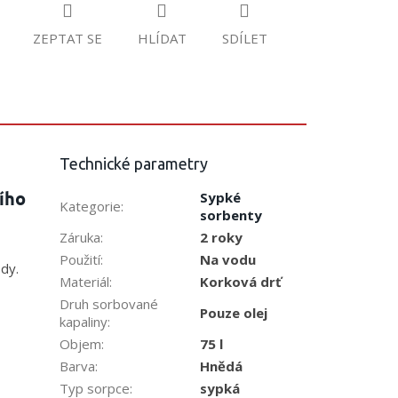
ZEPTAT SE
HLÍDAT
SDÍLET
Technické parametry
ího
Sypké
Kategorie
:
sorbenty
Záruka
:
2 roky
Použití
:
Na vodu
dy.
Materiál
:
Korková drť
Druh sorbované
Pouze olej
kapaliny
:
Objem
:
75 l
Barva
:
Hnědá
Typ sorpce
:
sypká