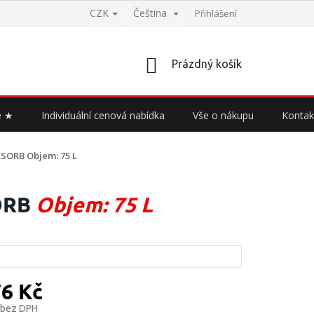
CZK
Čeština
Přihlášení
NÁKUPNÍ
Prázdný košík
KOŠÍK
e ★
Individuální cenová nabídka
Vše o nákupu
Kontak
RKSORB
Objem: 75 L
SORB
Objem: 75 L
76 Kč
 bez DPH