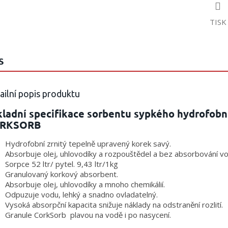
TISK
S
ailní popis produktu
kladní specifikace sorbentu sypkého hydrofobn
RKSORB
Hydrofobní zrnitý tepelně upravený korek savý.
Absorbuje olej, uhlovodíky a rozpouštědel a bez absorbování vo
Sorpce 52 ltr/ pytel. 9,43 ltr/1kg
Granulovaný korkový absorbent.
Absorbuje olej, uhlovodíky a mnoho chemikálií.
Odpuzuje vodu, lehký a snadno ovladatelný.
Vysoká absorpční kapacita snižuje náklady na odstranění rozlití.
Granule CorkSorb plavou na vodě i po nasycení.