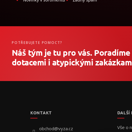
POTŘEBUJETE POMOCT?
Náš tým je tu pro vás. Poradíme
dotacemi i atypickými zakázkami
Z
á
p
a
t
KONTAKT
DALŠÍ
í
Vše o 
obchod
@
vyza.cz