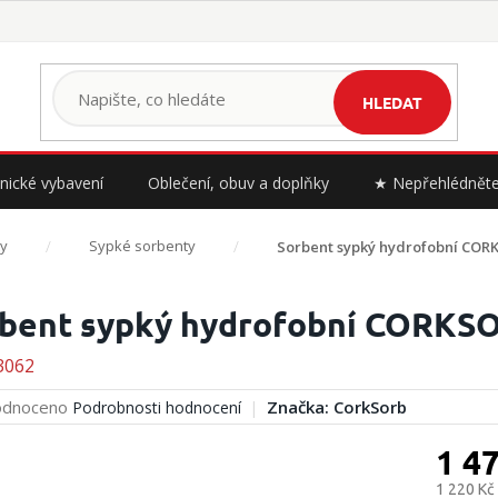
HLEDAT
nické vybavení
Oblečení, obuv a doplňky
★ Nepřehlédnět
y
Sypké sorbenty
Sorbent sypký hydrofobní CO
bent sypký hydrofobní CORK
3062
rné
dnoceno
Značka:
CorkSorb
Podrobnosti hodnocení
cení
ktu
1 4
1 220 Kč