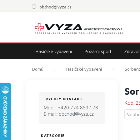
Přejít
obchod@vyza.cz
na
obsah
Hasičské vybavení
Požární sport
Zdravot
Domů
Hasičské vybavení
Sorbent
P
Sor
o
s
RYCHLÝ KONTAKT
Kód:
2
t
Mobil:
+420 774 859 178
r
E-mail:
obchod@vyza.cz
Průmě
Neoho
a
hodno
n
produ
n
je
KATEGORIE
Přeskočit
í
0,0