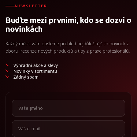
d
/
a
NEWSLETTER
c
Přihlášení
Buďte mezi prvními, kdo se dozví o
í
p
novinkách
r
v
k
Každý měsíc vám pošleme přehled nejdůležitějších novinek z
y
oboru, recenze nových produktů a tipy z praxe profesionálů.
v
ý
p
Výhradní akce a slevy
i
Novinky v sortimentu
s
Žádný spam
u