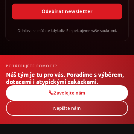
Odebírat newsletter
Odhlásit se můžete kdykoliv. Respektujeme vaše soukromí.
POTŘEBUJETE POMOCT?
Náš tým je tu pro vás. Poradíme s výběrem,
dotacemi i atypickými zakázkami.
Zavolejte nám
Napište nám
Z
á