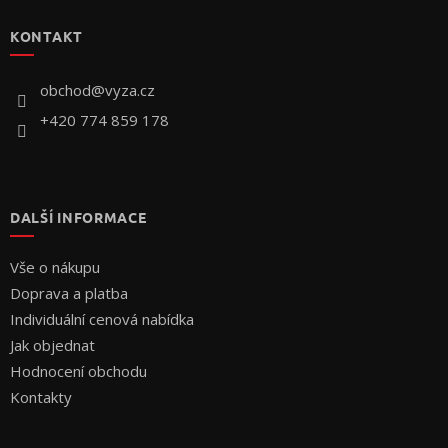
p
KONTAKT
a
t
í
obchod
@
vyza.cz
+420 774 859 178
DALŠÍ INFORMACE
Vše o nákupu
Doprava a platba
Individuální cenová nabídka
Jak objednat
Hodnocení obchodu
Kontakty