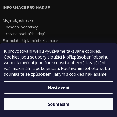
INFORMACE PRO NÁKUP
Moje objednávka
Obchodní podmínky
Ochrana osobních údajů
Formulář - Uplatnění reklamace
Formulář - Odstoupení od smlouvy
K provozování webu využíváme takzvané cookies.
Cookies jsou soubory sloužící k přizpůsobení obsahu
webu, k měření jeho funkčnosti a obecně k zajištění
vaší maximální spokojenosti. Používáním tohoto webu
souhlasíte se způsobem, jakým s cookies nakládáme.
Vytvořil Shoptet
Nastavení
Copyright 2026
Vyza Professional s.r.o.
. Všechna práva
Souhlasím
vyhrazena.