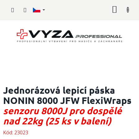
Přejít
NÁKUP
na
obsah
KOŠÍK
Hasičské
vybavení
Jednorázová lepicí páska
NONIN 8000 JFW FlexiWraps
Požární
sport
senzoru 8000J pro dospělé
Zdravotnické
nad 22kg (25 ks v balení)
vybavení
Kód:
23023
Oblečení,