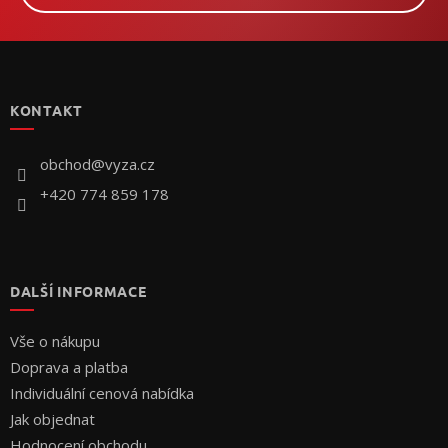
Z
á
p
KONTAKT
a
t
í
obchod
@
vyza.cz
+420 774 859 178
DALŠÍ INFORMACE
Vše o nákupu
Doprava a platba
Individuální cenová nabídka
Jak objednat
Hodnocení obchodu