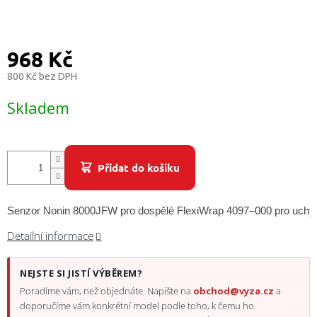
/
Přihlášení
968 Kč
800 Kč bez DPH
Měrná
Skladem
cena:
Přidat do košíku
Senzor Nonin 8000JFW pro dospělé FlexiWrap 4097–000 pro uchyce
Detailní informace
NEJSTE SI JISTÍ VÝBĚREM?
Poradíme vám, než objednáte. Napište na
obchod@vyza.cz
a
doporučíme vám konkrétní model podle toho, k čemu ho