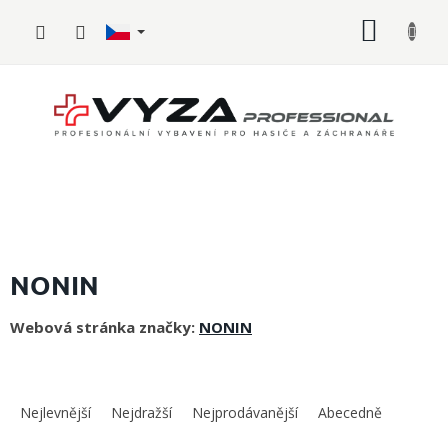
Přejít
NÁKUP
na
obsah
KOŠÍK
Hasičské
vybavení
NONIN
Požární
Webová stránka značky:
NONIN
sport
Zdravotnické
Ř
vybavení
a
Nejlevnější
Nejdražší
Nejprodávanější
Abecedně
z
Oblečení,