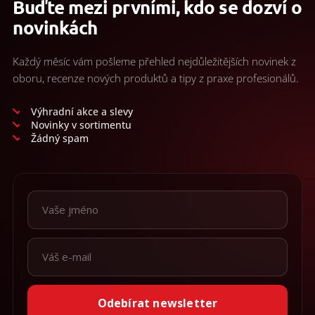
Buďte mezi prvními, kdo se dozví o
í
p
novinkách
r
v
k
Každý měsíc vám pošleme přehled nejdůležitějších novinek z
y
oboru, recenze nových produktů a tipy z praxe profesionálů.
v
ý
p
Výhradní akce a slevy
i
Novinky v sortimentu
s
Žádný spam
u
Odebírat newsletter