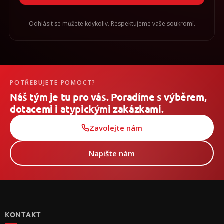
Odhlásit se můžete kdykoliv. Respektujeme vaše soukromí.
POTŘEBUJETE POMOCT?
Náš tým je tu pro vás. Poradíme s výběrem,
dotacemi i atypickými zakázkami.
Zavolejte nám
Napište nám
Z
á
p
KONTAKT
a