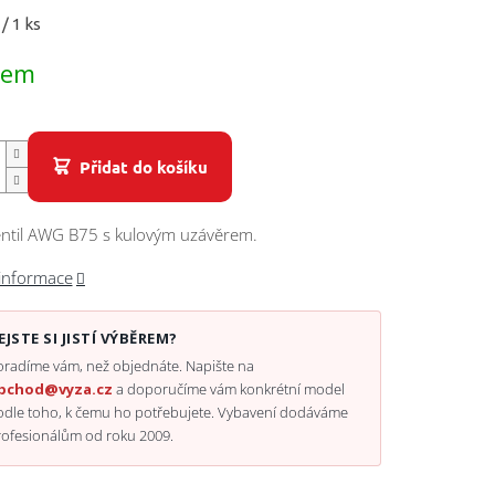
/ 1 ks
dem
Přidat do košíku
entil AWG B75 s kulovým uzávěrem.
 informace
EJSTE SI JISTÍ VÝBĚREM?
radíme vám, než objednáte. Napište na
bchod@vyza.cz
a doporučíme vám konkrétní model
odle toho, k čemu ho potřebujete. Vybavení dodáváme
rofesionálům od roku 2009.