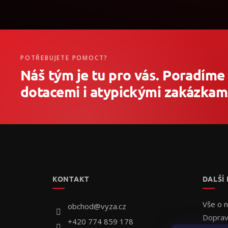
POTŘEBUJETE POMOCT?
Náš tým je tu pro vás. Poradíme
dotacemi i atypickými zakázkami
Z
á
p
a
t
KONTAKT
DALŠÍ
í
Vše o 
obchod
@
vyza.cz
Doprav
+420 774 859 178