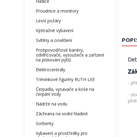
Hadice
Proudnice a monitory
Lesní požáry
Výstražné vybavení
POPI
Svítilny a osvětlení
Protipovodňové bariéry,
odvlhčovače, vysoušeče a zařízení
Det
na pískování pytlů
Elektrocentrály
Zák
Tréninkové figuríny RUTH LEE
- př
Čerpadla, vysavače a koše na
čerpání vody
- sl
plně
Nádrže na vodu
Záchrana na vodní hladině
Sorbenty
Vybavení a prostředky pro