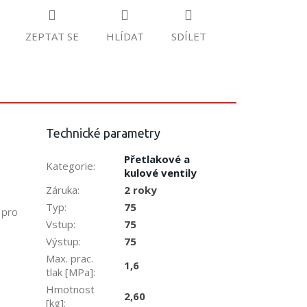
ZEPTAT SE
HLÍDAT
SDÍLET
Technické parametry
Přetlakové a
Kategorie
:
kulové ventily
Záruka
:
2 roky
Typ
:
75
 pro
Vstup
:
75
Výstup
:
75
Max. prac.
1,6
tlak [MPa]
:
Hmotnost
2,60
[kg]
: