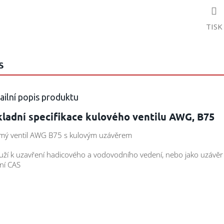
TISK
S
ailní popis produktu
ladní specifikace kulového ventilu AWG, B75
ímý ventil AWG B75 s kulovým uzávěrem
ouží k uzavření hadicového a vodovodního vedení, nebo jako uzávěr
ní CAS