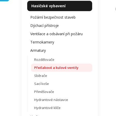
kategorie
z
p
Hasičské vybavení
5
a
hvězdi
n
Požární bezpečnost staveb
e
Dýchací přístroje
l
Ventilace a odsávaní při požáru
Termokamery
Armatury
Rozdělovače
Přetlakové a kulové ventily
Sběrače
Sací koše
Přiměšovače
Hydrantové nástavce
Hydrantové klíče