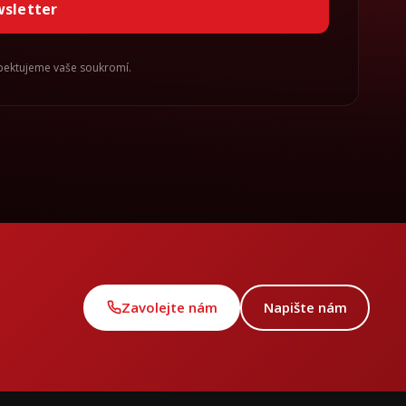
wsletter
spektujeme vaše soukromí.
Zavolejte nám
Napište nám