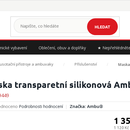
HLEDAT
nické vybavení
Oblečení, obuv a doplňky
★ Nepřehlédnět
uscitační přístroje a ambuvaky
Příslušenství
Maska 
ka transparetní silikonová Amb
9449
rné
dnoceno
Značka:
Ambu®
Podrobnosti hodnocení
cení
ktu
1 3
1 120 Kč