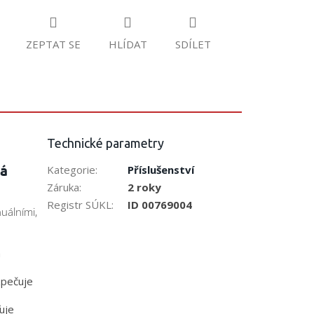
ZEPTAT SE
HLÍDAT
SDÍLET
Technické parametry
vá
Kategorie
:
Příslušenství
Záruka
:
2 roky
Registr SÚKL
:
ID 00769004
uálními,
a
zpečuje
uje