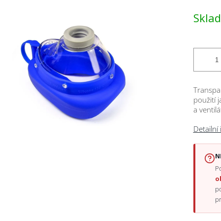
Měrná
Skla
cena:
ček.
Transpa
použití 
a ventilá
Detailní
N
Po
o
p
p