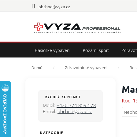
Přejít
obchod@vyza.cz
na
obsah
Hasičské vybavení
Požární sport
Zdravot
Domů
Zdravotnické vybavení
Res
P
Mas
o
s
RYCHLÝ KONTAKT
Kód:
1
t
Mobil:
+420 774 859 178
r
E-mail:
obchod@vyza.cz
Průmě
Neoho
a
hodno
n
produ
n
je
KATEGORIE
Přeskočit
í
0,0