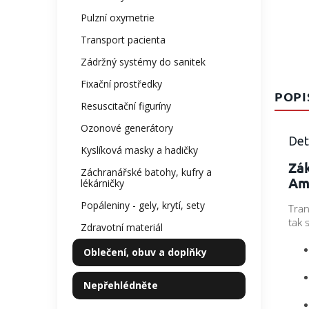
Pulzní oxymetrie
Transport pacienta
Zádržný systémy do sanitek
Fixační prostředky
POPI
Resuscitační figuríny
Ozonové generátory
Det
Kyslíková masky a hadičky
Zák
Záchranářské batohy, kufry a
Am
lékárničky
Popáleniny - gely, krytí, sety
Tran
tak 
Zdravotní materiál
Oblečení, obuv a doplňky
Nepřehlédněte