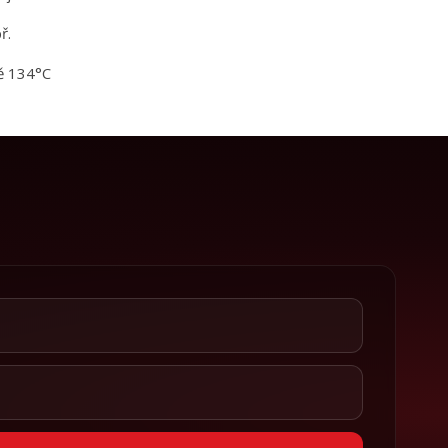
ř.
tě 134°C