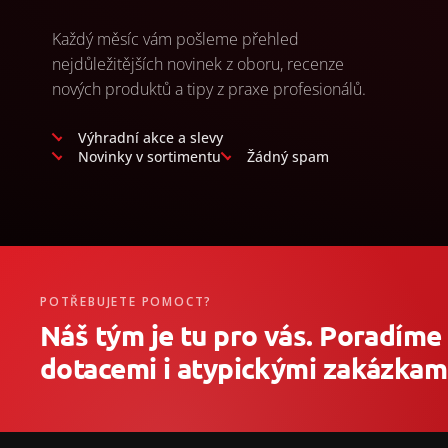
Každý měsíc vám pošleme přehled
nejdůležitějších novinek z oboru, recenze
nových produktů a tipy z praxe profesionálů.
Výhradní akce a slevy
Novinky v sortimentu
Žádný spam
POTŘEBUJETE POMOCT?
Náš tým je tu pro vás. Poradíme
dotacemi i atypickými zakázkami
Z