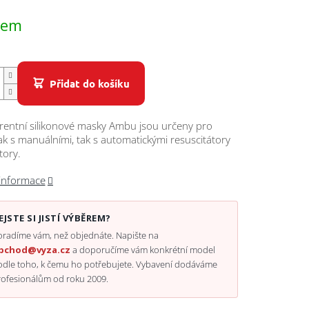
dem
Přidat do košíku
rentní silikonové masky Ambu jsou určeny pro
jak s manuálními, tak s automatickými resuscitátory
tory.
 informace
EJSTE SI JISTÍ VÝBĚREM?
radíme vám, než objednáte. Napište na
bchod@vyza.cz
a doporučíme vám konkrétní model
odle toho, k čemu ho potřebujete. Vybavení dodáváme
rofesionálům od roku 2009.