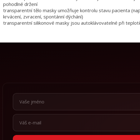
pohodlné držení
transparentní tělo masky umožňuje kontrolu stavu pacienta (nap
krvácení, zvracení, spontánní dýchání)
transparentní silikonové masky jsou autoklávovatelné při teplo