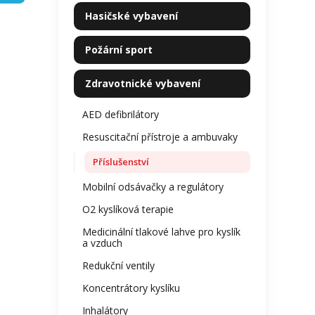
kategorie
z
p
Hasičské vybavení
5
a
hvězdi
n
Požární sport
e
l
Zdravotnické vybavení
AED defibrilátory
Resuscitační přístroje a ambuvaky
Příslušenství
Mobilní odsávačky a regulátory
O2 kyslíková terapie
Medicinální tlakové lahve pro kyslík
a vzduch
Redukční ventily
Koncentrátory kyslíku
Inhalátory