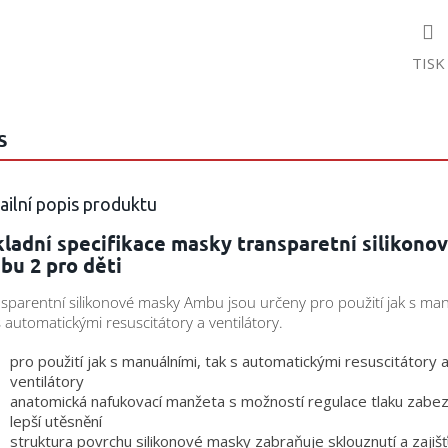
TISK
S
ailní popis produktu
ladní specifikace masky transparetní silikono
bu 2 pro děti
sparentní silikonové masky Ambu jsou určeny pro použití jak s man
s automatickými resuscitátory a ventilátory.
pro použití jak s manuálními, tak s automatickými resuscitátory 
ventilátory
anatomická nafukovací manžeta s možností regulace tlaku zabe
lepší utěsnění
struktura povrchu silikonové masky zabraňuje sklouznutí a zajišť