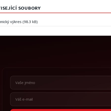
ISEJÍCÍ SOUBORY
nický výkres (98.3 kB)