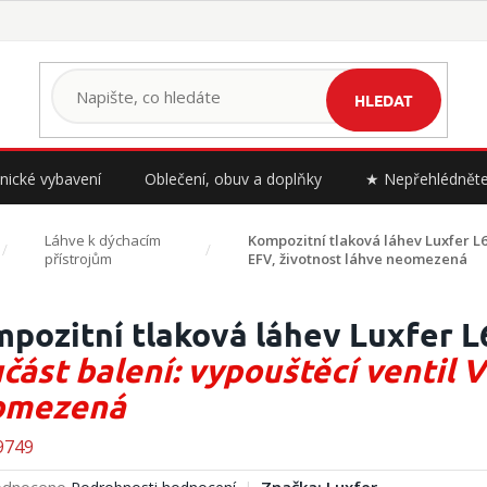
HLEDAT
nické vybavení
Oblečení, obuv a doplňky
★ Nepřehlédnět
Láhve k dýchacím
Kompozitní tlaková láhev Luxfer L
přístrojům
EFV, životnost láhve neomezená
pozitní tlaková láhev Luxfer L
část balení: vypouštěcí ventil V
omezená
9749
rné