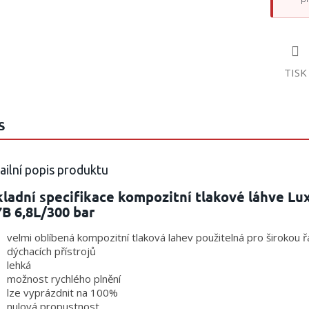
TISK
S
ailní popis produktu
ladní specifikace kompozitní tlakové láhve Lu
B 6,8L/300 bar
velmi oblíbená kompozitní tlaková lahev použitelná pro širokou 
dýchacích přístrojů
lehká
možnost rychlého plnění
lze vyprázdnit na 100%
nulová propustnost