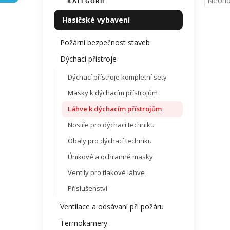
Neoho
KATEGORIE
Přeskočit
í
hodno
kategorie
p
Hasičské vybavení
produ
a
je
n
0,0
Požární bezpečnost staveb
z
e
Dýchací přístroje
5
l
hvězdi
Dýchací přístroje kompletní sety
Masky k dýchacím přístrojům
Láhve k dýchacím přístrojům
Nosiče pro dýchací techniku
Obaly pro dýchací techniku
Únikové a ochranné masky
Ventily pro tlakové láhve
Příslušenství
Ventilace a odsávaní při požáru
Termokamery