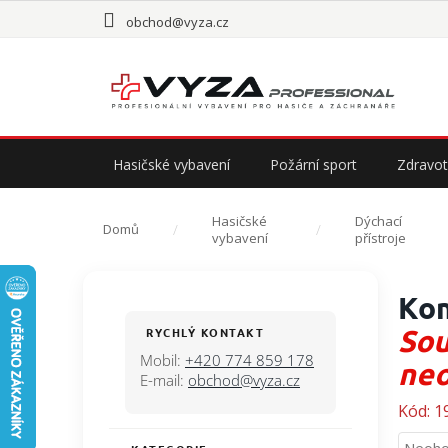
Přejít
obchod@vyza.cz
na
obsah
Hasičské vybavení
Požární sport
Zdravot
Hasičské
Dýchací
Domů
vybavení
přístroje
P
Kom
o
s
Sou
RYCHLÝ KONTAKT
t
Mobil:
+420 774 859 178
ne
r
E-mail:
obchod@vyza.cz
a
Kód:
1
n
n
Průmě