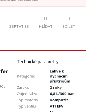
ZEPTAT SE
HLÍDAT
SDÍLET
Technické parametry
xfer
Láhve k
Kategorie
:
dýchacím
přístrojům
řadu
Záruka
:
2 roky
Objem lahve
:
6,8 L/300 bar
Typ materiálu
:
Kompozit
Typ ventilu
:
VTI EFV