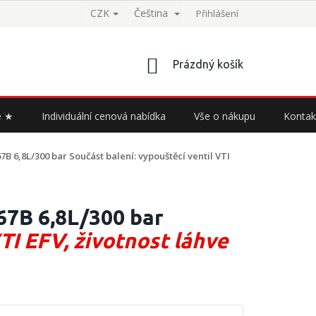
CZK
Čeština
Přihlášení
NÁKUPNÍ
Prázdný košík
KOŠÍK
e ★
Individuální cenová nabídka
Vše o nákupu
Kontak
67B 6,8L/300 bar
Součást balení: vypouštěcí ventil VTI
67B 6,8L/300 bar
TI EFV, životnost láhve