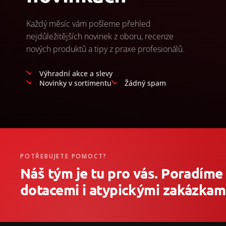
Každý měsíc vám pošleme přehled
nejdůležitějších novinek z oboru, recenze
nových produktů a tipy z praxe profesionálů.
Výhradní akce a slevy
Novinky v sortimentu
Žádný spam
POTŘEBUJETE POMOCT?
Náš tým je tu pro vás. Poradíme
dotacemi i atypickými zakázkami