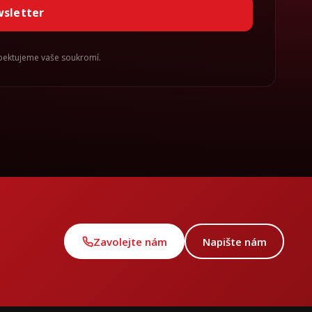
wsletter
spektujeme vaše soukromí.
Zavolejte nám
Napište nám