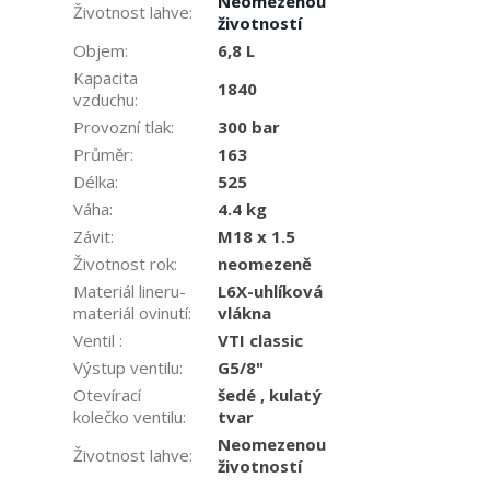
Neomezenou
Životnost lahve
:
životností
Objem
:
6,8 L
Kapacita
1840
vzduchu
:
Provozní tlak
:
300 bar
Průměr
:
163
Délka
:
525
Váha
:
4.4 kg
Závit
:
M18 x 1.5
Životnost rok
:
neomezeně
Materiál lineru-
L6X-uhlíková
materiál ovinutí
:
vlákna
Ventil
:
VTI classic
Výstup ventilu
:
G5/8"
Otevírací
šedé , kulatý
kolečko ventilu
:
tvar
Neomezenou
Životnost lahve
:
životností