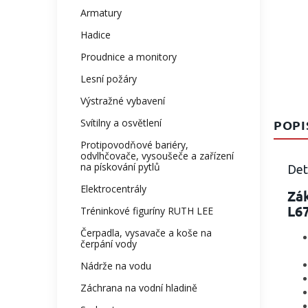
Armatury
Hadice
Proudnice a monitory
Lesní požáry
Výstražné vybavení
Svítilny a osvětlení
POPI
Protipovodňové bariéry,
odvlhčovače, vysoušeče a zařízení
na pískování pytlů
Det
Elektrocentrály
Zák
L67
Tréninkové figuríny RUTH LEE
Čerpadla, vysavače a koše na
čerpání vody
Nádrže na vodu
Záchrana na vodní hladině