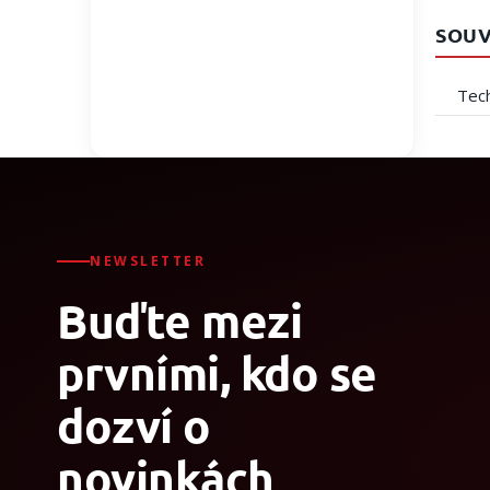
SOUV
Tech
NEWSLETTER
Buďte mezi
prvními, kdo se
dozví o
novinkách