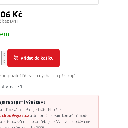
206 Kč
č bez DPH
dem
Přidat do košíku
kompozitní láhev do dýchacích přístrojů.
 informace
EJSTE SI JISTÍ VÝBĚREM?
radíme vám, než objednáte. Napište na
bchod@vyza.cz
a doporučíme vám konkrétní model
odle toho, k čemu ho potřebujete. Vybavení dodáváme
rofesionálům od roku 2009.