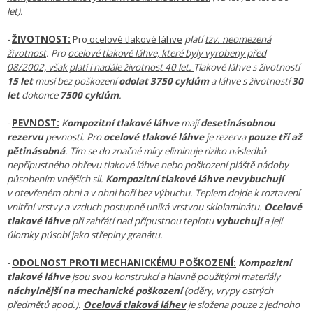
let).
-
ŽIVOTNOST:
Pro
ocelové tlakové láhve
platí
tzv. neomezená
životnost
. Pro
ocelové tlakové láhve, které byly vyrobeny před
08/2002, však platí i nadále životnost 40 let.
Tlakové láhve s životností
15 let
musí bez poškození
odolat 3750 cyklům
a láhve s životností
30
let
dokonce
7500 cyklům
.
-
PEVNOST:
K
ompozitní tlakové láhve
mají
desetinásobnou
rezervu
pevnosti. Pro
ocelové tlakové láhve
je rezerva
pouze tří až
pětinásobná
. Tím se do značné míry eliminuje riziko následků
nepřípustného ohřevu tlakové láhve nebo poškození pláště nádoby
působením vnějších sil.
Kompozitní tlakové láhve
nevybuchují
v otevřeném ohni a v ohni hoří bez výbuchu. Teplem dojde k roztavení
vnitřní vrstvy a vzduch postupně uniká vrstvou sklolaminátu.
Ocelové
tlakové láhve
při zahřátí nad přípustnou teplotu
vybuchují
a její
úlomky působí jako střepiny granátu.
-
ODOLNOST PROTI MECHANICKÉMU POŠKOZENÍ:
Kompozitní
tlakové láhve
jsou svou konstrukcí a hlavně použitými materiály
náchylnější na mechanické poškození
(oděry, vrypy ostrých
předmětů apod.).
Ocelová tlaková láhev
j
e složena pouze z jednoho