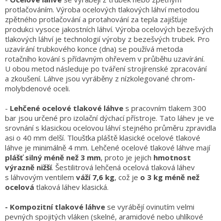
obuv
protlačováním.
Výroba ocelových tlakových láhví metodou
a
doplňky
zpětného protlačování a protahování za tepla zajišťuje
produkci vysoce jakostních láhví. Výroba ocelových bezešvých
tlakových láhví je technologií výroby z bezešvých trubek. Pro
★
uzavírání trubkového konce (dna) se používá metoda
Nepřehlédněte
★
rotačního kování s přídavným ohřevem v průběhu uzavírání.
U obou metod následuje po tváření strojírenské zpracování
Individuální
a zkoušení. Láhve jsou vyráběny z nízkolegované chrom-
cenová
molybdenové oceli.
nabídka
-
L
ehčené ocelové tlakové láhve
s pracovním tlakem 300
Vše
o
bar jsou určené pro izolační dýchací přístroje. Tato láhev je ve
nákupu
srovnání s klasickou ocelovou láhví stejného průměru zpravidla
asi o 40 mm delší. Tloušťka pláště klasické ocelové tlakové
Kontakty
láhve je minimálně 4 mm. Lehčené ocelové tlakové láhve mají
plášť silný méně než 3 mm
, proto je jejich
hmotnost
Požární
výrazně nižší
. Šestilitrová lehčená ocelová tlaková láhev
sport
s láhvovým ventilem
váží 7,6 kg
, což je
o 3 kg méně než
ocelová
tlaková láhev klasická.
Nepřehlédněte
- Kompozitní tlakové láhve
se vyrábějí ovinutím
velmi
CZK
pevných spojitých vláken (skelné, aramidové nebo uhlíkové