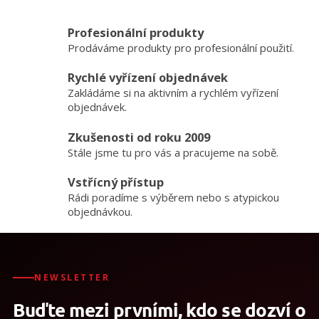
v
l
Profesionální produkty
á
Prodáváme produkty pro profesionální použití.
d
a
Rychlé vyřízení objednávek
c
Zakládáme si na aktivním a rychlém vyřízení
í
p
objednávek.
r
v
Zkušenosti od roku 2009
k
Stále jsme tu pro vás a pracujeme na sobě.
y
v
Vstřícný přístup
ý
Rádi poradíme s výběrem nebo s atypickou
p
objednávkou.
i
s
u
NEWSLETTER
Buďte mezi prvními, kdo se dozví o