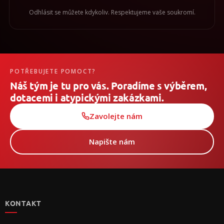
Odhlásit se můžete kdykoliv. Respektujeme vaše soukromí.
POTŘEBUJETE POMOCT?
Náš tým je tu pro vás. Poradíme s výběrem,
dotacemi i atypickými zakázkami.
Zavolejte nám
Napište nám
Z
á
p
KONTAKT
a
t