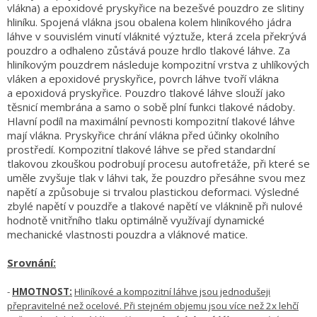
/
vlákna) a epoxidové pryskyřice na bezešvé pouzdro ze slitiny
hliníku. Spojená vlákna jsou obalena kolem hliníkového jádra
láhve v souvislém vinutí vláknité výztuže, která zcela překrývá
Přihlášení
pouzdro a odhaleno zůstává pouze hrdlo tlakové láhve. Za
hliníkovým pouzdrem následuje kompozitní vrstva z uhlíkových
vláken a epoxidové pryskyřice, povrch láhve tvoří vlákna
a epoxidová pryskyřice. Pouzdro tlakové láhve slouží jako
těsnicí membrána a samo o sobě plní funkci tlakové nádoby.
Hlavní podíl na maximální pevnosti kompozitní tlakové láhve
mají vlákna. Pryskyřice chrání vlákna před účinky okolního
prostředí. Kompozitní tlakové láhve se před standardní
tlakovou zkouškou podrobují procesu autofretáže, při které se
uměle zvyšuje tlak v láhvi tak, že pouzdro přesáhne svou mez
napětí a způsobuje si trvalou plastickou deformaci. Výsledné
zbylé napětí v pouzdře a tlakové napětí ve vláknině při nulové
hodnotě vnitřního tlaku optimálně využívají dynamické
mechanické vlastnosti pouzdra a vláknové matice.
Srovnání:
-
HMOTNOST:
Hliníkové a kompozitní láhve jsou jednodušeji
přepravitelné než ocelové. Při stejném objemu jsou více než 2x lehčí