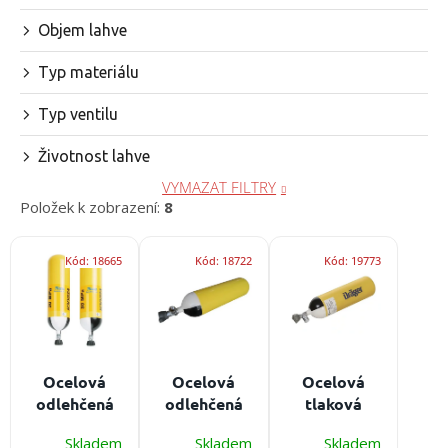
p
r
Objem lahve
o
d
Typ materiálu
u
k
Typ ventilu
t
ů
Životnost lahve
VYMAZAT FILTRY
Položek k zobrazení:
8
V
Kód:
18665
Kód:
18722
Kód:
19773
ý
p
i
s
p
r
Ocelová
Ocelová
Ocelová
o
odlehčená
odlehčená
tlaková
d
tlaková
tlaková
láhev
u
Skladem
Skladem
Skladem
láhev MEVA
láhev
Dräger