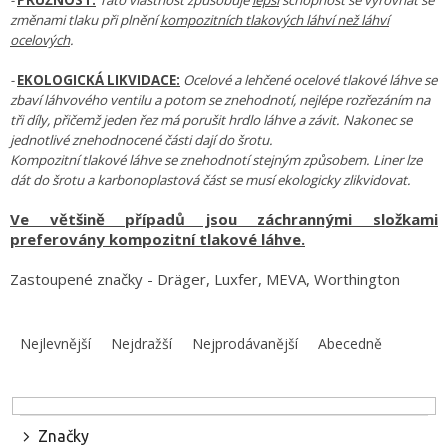
změnami tlaku při plnění
kompozitních tlakových láhví než láhví
ocelových
.
-
EKOLOGICKÁ LIKVIDACE:
Ocelové a lehčené ocelové tlakové láhve se
zbaví láhvového ventilu a potom se znehodnotí, nejlépe rozřezáním na
tři díly, přičemž jeden řez má porušit hrdlo láhve a závit. Nakonec se
jednotlivé znehodnocené části dají do šrotu.
Kompozitní tlakové láhve se znehodnotí stejným způsobem. Liner lze
dát do šrotu a karbonoplastová část se musí ekologicky zlikvidovat.
Ve většině případů jsou záchrannými složkami
preferovány kompozitní tlakové láhve.
Zastoupené značky - Dräger, Luxfer, MEVA, Worthington
Ř
a
Nejlevnější
Nejdražší
Nejprodávanější
Abecedně
z
e
n
í
Značky