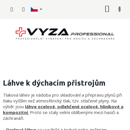
Přejít
NÁKUP
na
obsah
KOŠÍK
Hasičské
vybavení
Láhve k dýchacím přístrojům
Požární
Tlaková láhev je nádoba pro skladování a přepravu plynů při
sport
tlaku vyšším než atmosférický tlak, tzv. stlačené plyny. Na
výběr jsou
láhve ocelové, odlehčené ocelové, hliníkové a
Zdravotnické
kompozitní
.
Proto se staly velmi oblíbenými mezi hasiči a
vybavení
záchranáři.
Oblečení,
-
Ocelové láhve
se vyrábějí z trubek nebo zpětným