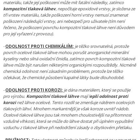
materiálu, takže její poškození může mít fatální následky, zatímco
kompozitní tlaková láhev
, nepočítaje epoxidové vrstvy, je složena ze
tří vrstev materiálu, takže poškození horní vrstvy nemusí znamenat
poškození následující vrstvy, ani nebezpečí pro uživatele (tím není
řečeno, že poškození povrchu kompozitní tlakové láhve není důvodem
pro její vyřazení z provozu).
-
ODOLNOST PROTI CHEMIKÁLIÍM:
je těžko srovnatelná, protože
povrch ocelové tlakové láhve mohou porušit anorganické minerální
kyseliny nebo silná oxidační činidla, zatímco povrch kompozitní tlakové
láhve může být narušen některými organickými rozpouštědly. Nicméně
chemická odolnost není zásadním problémem, protože lze těžko
očekávat, že chemické působení kapalné látky bude dlouhodobé.
-
ODOLNOST PROTI KOROZI:
je dána materiálem, který se použije
pro výrobu.
Kompozitní tlakové láhve
mají l
epší odolnost proti
korozi
než láhve ocelové. Tento rozdíl se zmenšuje nátěrem ocelových
tlakových láhví. Mnohem markantnější je však koroze uvnitř nádob.
Ocelové tlakové láhve jsou tak mnohem choulostivější na přítomnost
vzdušné vlhkosti, která se může do láhve dostat při úplném vypuštění
vzduchu z tlakové láhve při nedodržení zásady o zbytkovém přetlaku.
-
PRUŽNOST:
Tato vlastnost způsobuje
lepší
schopnost se vyrovnat se