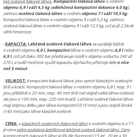
než ocelové tlakové láhve.
Kompozitní tlaková láhev
o vodním
objemu 6,9 l váží 4,5 kg
(
odlehčená kompozitní dokonce 4,0 kg
),
zatímco
ocelová tlaková láhev
o vodním
objemu 7 l
váží 10,5 kg.
Kompozitní tlaková láhev o vodním objemu 9 l váží 5,3 kg, zatímco
ocelová tlaková láhev o vodním objemu 9 l váží 12,3 kg, což je již 2,5krát
větší hmotnost.
-
KAPACITA:
Lehčené ocelové tlakové láhve
se vyrábějí běžně
o vodním objemu
6,0 l,
kompozitní
láhve o vodním objemu
6,8 l
nebo
6,9 l
, což při tlaku 300 bar představuje rozdíl v objemu vzduchu 240 až
270 l, a tudíž možnost využít kapacitu dýchacího přístroje déle
o více
než 5 minut
.
-
VELIKOST:
Kompozitní tlakové láhve
jsou oproti klasickým ocelovým
širší a kratší. Kompozitní tlaková láhev o vodním objemu 6,8 l, resp. 9 l
jsou přibližně o 20 mm, resp. 40 mm širší než stejně velké láhve ocelové,
ale jsou o 100 mm, resp. 220 mm kratší. Lehčené ocelové tlakové láhve
mají stejnou délku jako láhve kompozitní (510 mm) a jsou stejně široké
(140 mm) jako láhve klasické ocelové.
-
CENA:
u
klasických ocelových tlakových láhví
o vodním objemu 6 a 7 l
je cena
velmi podobná šestilitrové lehčené ocelové tlakové láhvi. Ceny
kompozitních tlakových láhví se liší dle životností
(15 let , 20 let a 30