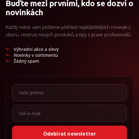
Buďte mezi prvními, kdo se dozví o
í
p
novinkách
r
v
k
Každý měsíc vám pošleme přehled nejdůležitějších novinek z
y
oboru, recenze nových produktů a tipy z praxe profesionálů.
v
ý
p
Výhradní akce a slevy
i
Novinky v sortimentu
s
Žádný spam
u
Odebírat newsletter