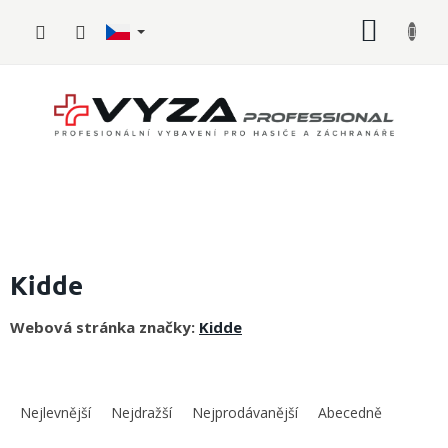
Přejít
NÁKUP
na
obsah
KOŠÍK
Hasičské
vybavení
Kidde
Požární
Webová stránka značky:
Kidde
sport
Zdravotnické
Ř
vybavení
a
Nejlevnější
Nejdražší
Nejprodávanější
Abecedně
z
Oblečení,