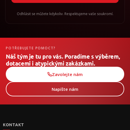
Odhlásit se můžete kdykoliv. Respektujeme vaše soukromí.
POTŘEBUJETE POMOCT?
Náš tým je tu pro vás. Poradíme s výběrem,
dotacemi i atypickými zakázkami.
Zavolejte nám
Napište nám
Z
á
p
KONTAKT
a