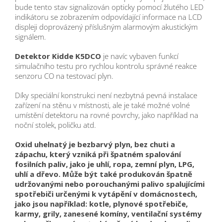
bude tento stav signalizován opticky pomocí žlutého LED
indikátoru se zobrazením odpovídající informace na LCD
displeji doprovázený příslušným alarmovým akustickým
signálem.
Detektor Kidde K5DCO
je navíc vybaven funkcí
simulačního testu pro rychlou kontrolu správné reakce
senzoru CO na testovací plyn.
Díky speciální konstrukci není nezbytná pevná instalace
zařízení na stěnu v místnosti, ale je také možné volné
umístění detektoru na rovné povrchy, jako například na
noční stolek, poličku atd.
Oxid uhelnatý je bezbarvý plyn, bez chuti a
zápachu, který vzniká při špatném spalování
fosilních paliv, jako je uhlí, ropa, zemní plyn, LPG,
uhlí a dřevo. Může být také produkován špatně
udržovanými nebo porouchanými palivo spalujícími
spotřebiči určenými k vytápění v domácnostech,
jako jsou například: kotle, plynové spotřebiče,
karmy, grily, zanesené komíny, ventilační systémy