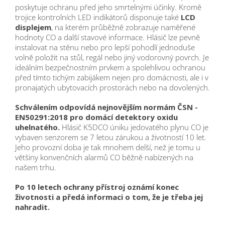
poskytuje ochranu před jeho smrtelnými účinky. Kromě
trojice kontrolních LED indikátorů disponuje také
LCD
displejem
, na kterém průběžně zobrazuje naměřené
hodnoty CO a další stavové informace. Hlásič lze pevně
instalovat na stěnu nebo pro lepší pohodlí jednoduše
volně položit na stůl, regál nebo jiný vodorovný povrch. Je
ideálním bezpečnostním prvkem a spolehlivou ochranou
před tímto tichým zabijákem nejen pro domácnosti, ale i v
pronajatých ubytovacích prostorách nebo na dovolených.
Schválením odpovídá nejnovějším normám ČSN -
EN50291:2018 pro domácí detektory oxidu
uhelnatého.
Hlásič K5DCO úniku jedovatého plynu CO je
vybaven senzorem se 7 letou zárukou a životností 10 let.
Jeho provozní doba je tak mnohem delší, než je tomu u
většiny konvenčních alarmů CO běžně nabízených na
našem trhu.
Po 10 letech ochrany přístroj oznámí konec
životnosti a předá informaci o tom, že je třeba jej
nahradit.