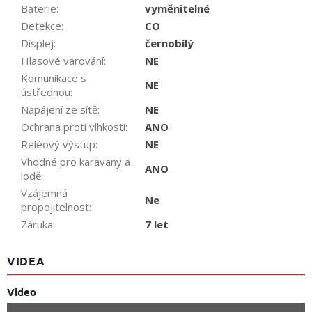
Baterie
:
vyměnitelné
Detekce
:
CO
Displej
:
černobílý
Hlasové varování
:
NE
Komunikace s
NE
ústřednou
:
Napájení ze sítě
:
NE
Ochrana proti vlhkosti
:
ANO
Reléový výstup
:
NE
Vhodné pro karavany a
ANO
lodě
:
Vzájemná
Ne
propojitelnost
:
Záruka
:
7 let
VIDEA
Video