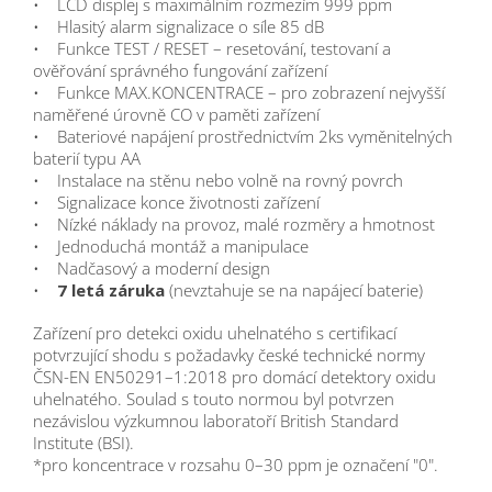
• LCD displej s maximálním rozmezím 999 ppm
• Hlasitý alarm signalizace o síle 85 dB
• Funkce TEST / RESET – resetování, testovaní a
ověřování správného fungování zařízení
• Funkce MAX.KONCENTRACE – pro zobrazení nejvyšší
naměřené úrovně CO v paměti zařízení
• Bateriové napájení prostřednictvím 2ks vyměnitelných
baterií typu AA
• Instalace na stěnu nebo volně na rovný povrch
• Signalizace konce životnosti zařízení
• Nízké náklady na provoz, malé rozměry a hmotnost
• Jednoduchá montáž a manipulace
• Nadčasový a moderní design
•
7 letá záruka
(nevztahuje se na napájecí baterie)
Zařízení pro detekci oxidu uhelnatého s certifikací
potvrzující shodu s požadavky české technické normy
ČSN-EN EN50291–1:2018 pro domácí detektory oxidu
uhelnatého. Soulad s touto normou byl potvrzen
nezávislou výzkumnou laboratoří British Standard
Institute (BSI).
*pro koncentrace v rozsahu 0–30 ppm je označení "0".