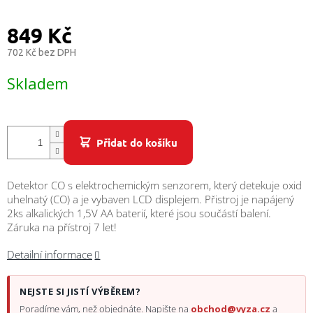
/
849 Kč
Přihlášení
702 Kč bez DPH
Měrná
Skladem
cena:
Přidat do košíku
Detektor CO s elektrochemickým senzorem, který detekuje oxid
uhelnatý (CO) a je vybaven LCD displejem. Přistroj je napájený
2ks alkalických 1,5V AA baterií, které jsou součástí balení.
Záruka na přístroj 7 let!
Detailní informace
NEJSTE SI JISTÍ VÝBĚREM?
Poradíme vám, než objednáte. Napište na
obchod@vyza.cz
a