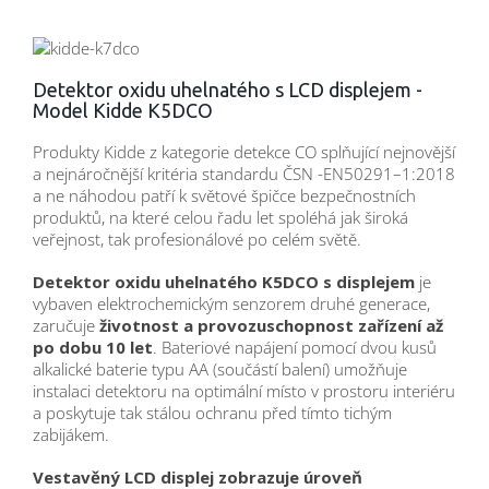
Detektor oxidu uhelnatého s LCD displejem -
Model Kidde K5DCO
Produkty Kidde z kategorie detekce CO splňující nejnovější
a nejnáročnější kritéria standardu ČSN -EN50291–1:2018
a ne náhodou patří k světové špičce bezpečnostních
produktů, na které celou řadu let spoléhá jak široká
veřejnost, tak profesionálové po celém světě.
Detektor oxidu uhelnatého K5DCO s displejem
je
vybaven elektrochemickým senzorem druhé generace,
zaručuje
životnost a provozuschopnost zařízení až
po dobu 10 let
. Bateriové napájení pomocí dvou kusů
alkalické baterie typu AA (součástí balení) umožňuje
instalaci detektoru na optimální místo v prostoru interiéru
a poskytuje tak stálou ochranu před tímto tichým
zabijákem.
Vestavěný LCD displej zobrazuje úroveň