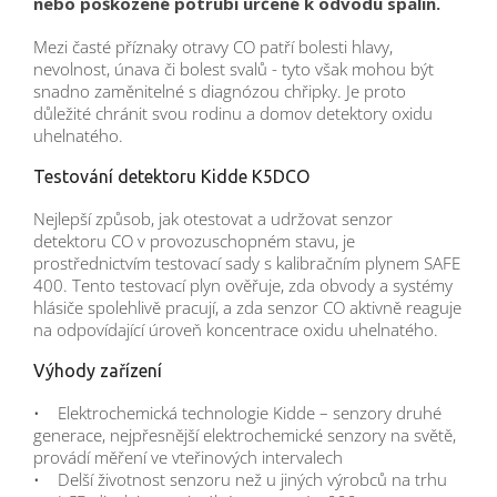
nebo poškozené potrubí určené k odvodu spalin.
Mezi časté příznaky otravy CO patří bolesti hlavy,
nevolnost, únava či bolest svalů - tyto však mohou být
snadno zaměnitelné s diagnózou chřipky. Je proto
důležité chránit svou rodinu a domov detektory oxidu
uhelnatého.
Testování detektoru Kidde K5DCO
Nejlepší způsob, jak otestovat a udržovat senzor
detektoru CO v provozuschopném stavu, je
prostřednictvím testovací sady s kalibračním plynem SAFE
400. Tento testovací plyn ověřuje, zda obvody a systémy
hlásiče spolehlivě pracují, a zda senzor CO aktivně reaguje
na odpovídající úroveň koncentrace oxidu uhelnatého.
Výhody zařízení
• Elektrochemická technologie Kidde – senzory druhé
generace, nejpřesnější elektrochemické senzory na světě,
provádí měření ve vteřinových intervalech
• Delší životnost senzoru než u jiných výrobců na trhu