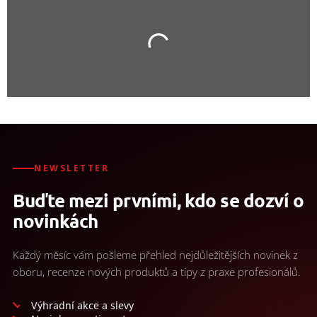
NEWSLETTER
Buďte mezi prvními, kdo se dozví o
novinkách
Každý měsíc vám pošleme přehled nejdůležitějších novinek z
oboru, recenze nových produktů a tipy z praxe profesionálů.
Výhradní akce a slevy