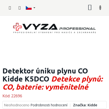
Přejít
NÁKUP
na
obsah
KOŠÍK
Hasičské
vybavení
Detektor úniku plynu CO
Kidde K5DCO
Detekce plynů:
Požární
sport
CO, baterie: vyměnitelné
Zdravotnické
vybavení
Kód:
22696
Průměrné
Neohodnoceno
Značka:
Kidde
Podrobnosti hodnocení
Oblečení,