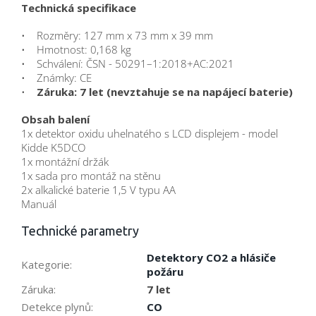
Technická specifikace
• Rozměry: 127 mm x 73 mm x 39 mm
• Hmotnost: 0,168 kg
• Schválení: ČSN - 50291–1:2018+AC:2021
• Známky: CE
•
Záruka: 7 let (nevztahuje se na napájecí baterie)
Obsah balení
1x detektor oxidu uhelnatého s LCD displejem - model
Kidde K5DCO
1x montážní držák
1x sada pro montáž na stěnu
2x alkalické baterie 1,5 V typu AA
Manuál
Technické parametry
Detektory CO2 a hlásiče
Kategorie
:
požáru
Záruka
:
7 let
Detekce plynů
:
CO