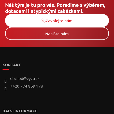
Náš tým je tu pro vás. Poradíme s výběrem,
dotacemi i atypickými zakázkami.
Zavolejte nám
Napište nám
Z
á
p
KONTAKT
a
t
í
obchod
@
vyza.cz
+420 774 859 178
DALŠÍ INFORMACE