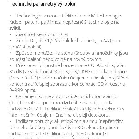
Technické parametry výrobku
• Technologie senzoru: Elektrochemická technologie
Kidde - patent, patří mezi nejpřesnější technologie na
světě.
• Životnost senzoru: 10 let
• Zdroj: DC; dvě 1,5 V alkalické baterie typu AA (jsou
součástí balení)
• Způsob montáže: Na stěnu (šrouby a hmoždinky jsou
součástí balení) nebo volně na rovný povrch.
• Překročení přípustné koncentrace CO: Akustický alarm
85 dB (ve vzdálenosti 3 m; 3,0–3,5 KHz), optická indikace
(červená LED) s informačním údajem na displeji o zjištěné
koncentraci (displej zobrazuje koncentraci CO v rozsahu
0–999 ppm).
• Oznámení konce životnosti: Akustický tón alarmu
(dvojité krátké pípnutí každých 60 sekund), optická
indikace (žlutá LED blikne dvakrát každých 60 sekund) s
informačním údajem „End“ na displeji detektoru.
• Indikace poruchy: Akustický tón alarmu (nepřetržitý
tón nebo krátké pípnutí každých 30 sekund), optická
indikace (žlutá LED blikne každých 30 sekund) s