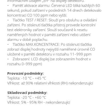
informačním údajem „Err“ na displeji detektoru.
• Paměť aktivace alarmu: Červená LED bliká každých 60
sekund, pokud zařízení v posledních 14 dnech detekovalo
koncentraci CO 100 ppm nebo vyšší.
• Tlačítko TEST / RESET: Slouží pro obsluhu a ovládání
zařízení. Po stisknutí tlačítka přístroj provede kontrolní
test elektroniky zařízení. Slouží současně k resetu
naměřených hodnot v paměti zařízení nebo utišení
alarmu v době poplachu.
• Tlačítko MAX.KONCENTRACE: Po stisknutí tlačítka
zobrazí displej hodnoty nejvyšší naměřené úrovně CO
uložené v paměti detektoru v rozsahu 11–999 ppm
• Zobrazení: LCD displej (se zobrazením hodnot v
rozsahu 0–999 ppm)
Provozní podmínky:
Teplota: -10 °C - +45 °C
Vlhkost: až 90% relativní vlhkosti (RH) nekondenzující
Skladovací podmínky:
Teplota: -20 °C - +60 °C
Vlhkost: 5% - 95% RH - nekondenzující