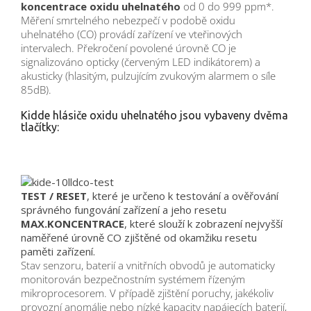
koncentrace oxidu uhelnatého
od 0 do 999 ppm*.
Měření smrtelného nebezpečí v podobě oxidu
uhelnatého (CO) provádí zařízení ve vteřinových
intervalech. Překročení povolené úrovně CO je
signalizováno opticky (červeným LED indikátorem) a
akusticky (hlasitým, pulzujícím zvukovým alarmem o síle
85dB).
Kidde hlásiče oxidu uhelnatého jsou vybaveny dvěma
tlačítky:
TEST / RESET
, které je určeno k testování a ověřování
správného fungování zařízení a jeho resetu
MAX.KONCENTRACE
, které slouží k zobrazení nejvyšší
naměřené úrovně CO zjištěné od okamžiku resetu
paměti zařízení.
Stav senzoru, baterií a vnitřních obvodů je automaticky
monitorován bezpečnostním systémem řízeným
mikroprocesorem. V případě zjištění poruchy, jakékoliv
provozní anomálie nebo nízké kapacity napájecích baterií,