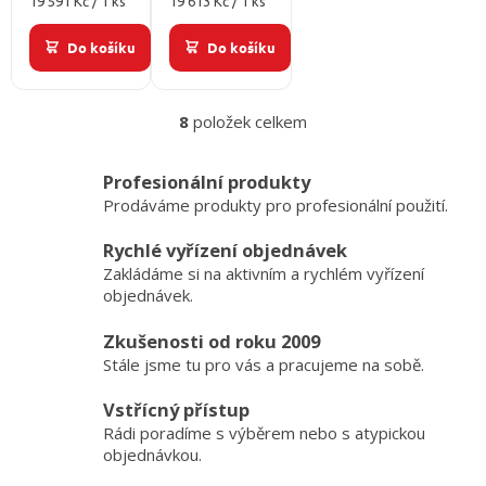
Měrná
Měrná
19 591 Kč / 1 ks
19 613 Kč / 1 ks
cena:
cena:
Do košíku
Do košíku
8
položek celkem
O
v
l
Profesionální produkty
á
Prodáváme produkty pro profesionální použití.
d
a
Rychlé vyřízení objednávek
c
Zakládáme si na aktivním a rychlém vyřízení
í
p
objednávek.
r
v
Zkušenosti od roku 2009
k
Stále jsme tu pro vás a pracujeme na sobě.
y
v
Vstřícný přístup
ý
Rádi poradíme s výběrem nebo s atypickou
p
objednávkou.
i
s