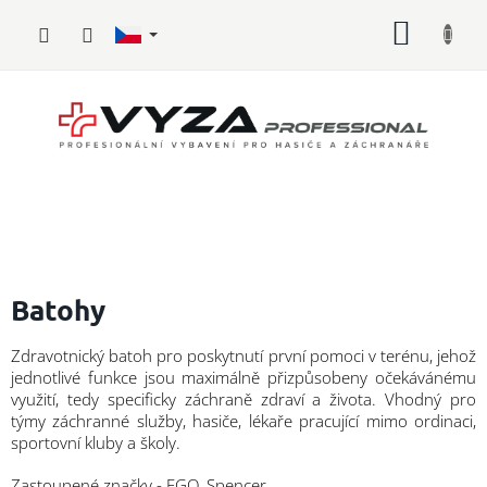
Přejít
NÁKUP
na
obsah
KOŠÍK
Hasičské
vybavení
Batohy
Požární
Zdravotnický batoh pro poskytnutí první pomoci v terénu, jehož
sport
jednotlivé funkce jsou maximálně přizpůsobeny očekávánému
využití, tedy specificky záchraně zdraví a života. Vhodný pro
Zdravotnické
týmy záchranné služby, hasiče, lékaře pracující mimo ordinaci,
vybavení
sportovní kluby a školy.
Oblečení,
Zastoupené značky - EGO, Spencer