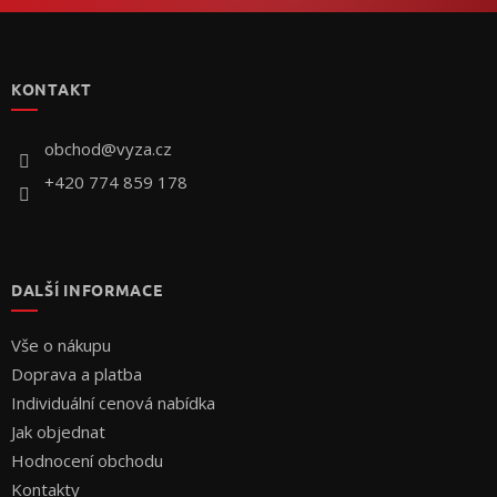
Z
á
p
KONTAKT
a
t
í
obchod
@
vyza.cz
+420 774 859 178
DALŠÍ INFORMACE
Vše o nákupu
Doprava a platba
Individuální cenová nabídka
Jak objednat
Hodnocení obchodu
Kontakty