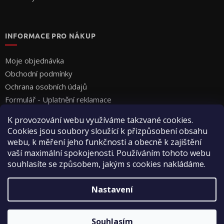
INFORMACE PRO NÁKUP
Moje objednávka
Obchodní podmínky
Ochrana osobních údajů
Formulář - Uplatnění reklamace
Formulář - Odstoupení od smlouvy
K provozování webu využíváme takzvané cookies.
Cookies jsou soubory sloužící k přizpůsobení obsahu
webu, k měření jeho funkčnosti a obecně k zajištění
vaší maximální spokojenosti. Používáním tohoto webu
souhlasíte se způsobem, jakým s cookies nakládáme.
Vytvořil Shoptet
Nastavení
Copyright 2026
Vyza Professional s.r.o.
. Všechna práva
Souhlasím
vyhrazena.