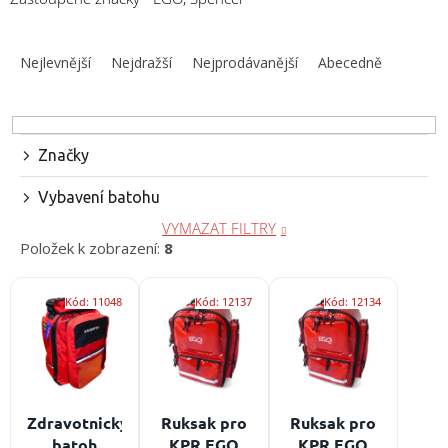
obuv
a
Ř
doplňky
a
Nejlevnější
Nejdražší
Nejprodávanější
Abecedně
z
★
e
Nepřehlédněte
★
n
í
Značky
Individuální
p
cenová
nabídka
r
Vybavení batohu
o
Vše
VYMAZAT FILTRY
d
o
Položek k zobrazení:
8
nákupu
u
k
V
Kontakty
t
Kód:
11048
Kód:
12137
Kód:
12134
ý
ů
p
Požární
sport
i
s
p
Nepřehlédněte
r
Zdravotnický
Ruksak pro
Ruksak pro
CZK
o
batoh
KPR EGO
KPR EGO