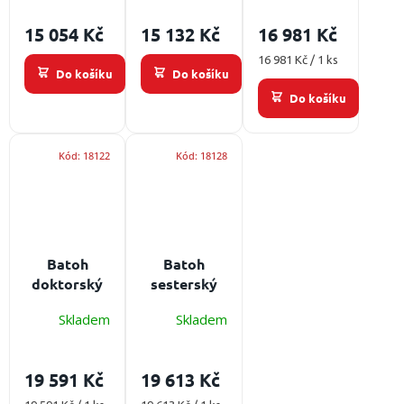
ampulária
ampulária
ampulária
15 054 Kč
15 132 Kč
16 981 Kč
Měrná
16 981 Kč / 1 ks
Do košíku
Do košíku
cena:
Do košíku
Kód:
18122
Kód:
18128
Batoh
Batoh
doktorský
sesterský
EGO EDB-10
EGO ESB-10
Skladem
Skladem
Obsah: bez
Obsah: bez
ampulária
ampulária
19 591 Kč
19 613 Kč