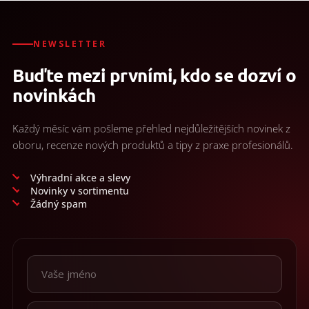
u
NEWSLETTER
Buďte mezi prvními, kdo se dozví o
novinkách
Každý měsíc vám pošleme přehled nejdůležitějších novinek z
oboru, recenze nových produktů a tipy z praxe profesionálů.
Výhradní akce a slevy
Novinky v sortimentu
Žádný spam