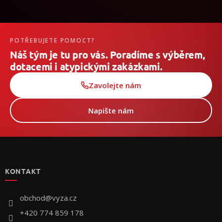
POTŘEBUJETE POMOCT?
Náš tým je tu pro vás. Poradíme s výběrem,
dotacemi i atypickými zakázkami.
Zavolejte nám
Napište nám
Z
á
p
KONTAKT
a
t
í
obchod
@
vyza.cz
+420 774 859 178