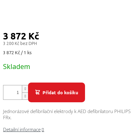
/
Přihlášení
3 872 Kč
3 200 Kč bez DPH
Měrná
3 872 Kč / 1 ks
cena:
Skladem
Přidat do košíku
Jednorázové defibrilační elektrody k AED defibrilatoru PHILIPS
FRx.
Detailní informace