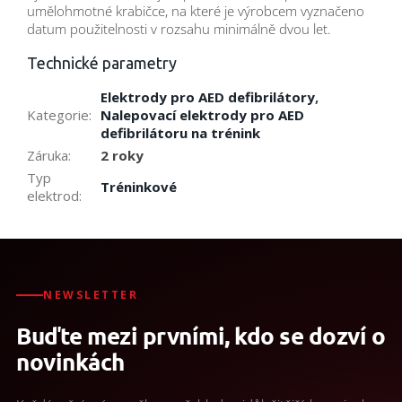
umělohmotné krabičce, na které je výrobcem vyznačeno
datum použitelnosti v rozsahu minimálně dvou let.
Technické parametry
Elektrody pro AED defibrilátory
,
Kategorie
:
Nalepovací elektrody pro AED
defibrilátoru na trénink
Záruka
:
2 roky
Typ
Tréninkové
elektrod
:
NEWSLETTER
Buďte mezi prvními, kdo se dozví o
novinkách