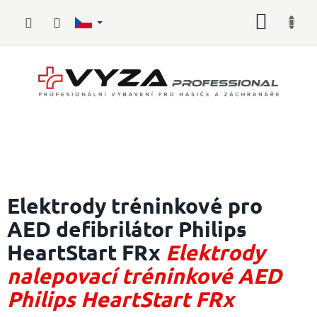
Přejít
NÁKUP
na
obsah
KOŠÍK
Hasičské
vybavení
Elektrody tréninkové pro
AED defibrilátor Philips
Požární
sport
HeartStart FRx
Elektrody
Zdravotnické
nalepovací tréninkové AED
vybavení
Philips HeartStart FRx
Oblečení,