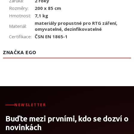
Záruka
:
2 roky
Rozměry
:
200 x 85 cm
Hmotnost
:
7,1 kg
materiály propustné pro RTG záření,
Materiál
:
omyvatelné, dezinfikovatelné
Certifikace
:
ČSN EN 1865-1
ZNAČKA EGO
NEWSLETTER
Buďte mezi prvními, kdo se dozví o
novinkách