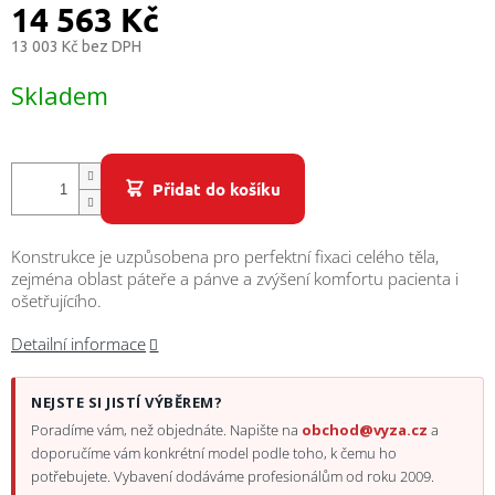
/
14 563 Kč
13 003 Kč bez DPH
Přihlášení
Měrná
Skladem
cena:
Přidat do košíku
Konstrukce je uzpůsobena pro perfektní fixaci celého těla,
zejména oblast páteře a pánve a zvýšení komfortu pacienta i
ošetřujícího.
Detailní informace
NEJSTE SI JISTÍ VÝBĚREM?
Poradíme vám, než objednáte. Napište na
obchod@vyza.cz
a
doporučíme vám konkrétní model podle toho, k čemu ho
potřebujete. Vybavení dodáváme profesionálům od roku 2009.