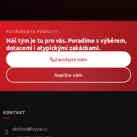
POTŘEBUJETE POMOCT?
Náš tým je tu pro vás. Poradíme s výběrem,
dotacemi i atypickými zakázkami.
Zavolejte nám
Napište nám
Z
á
p
KONTAKT
a
t
í
obchod
@
vyza.cz