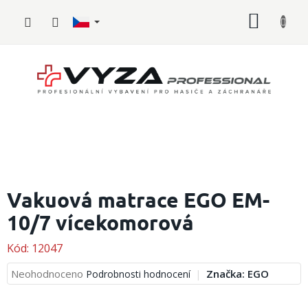
Přejít
NÁKUP
na
obsah
KOŠÍK
Hasičské
vybavení
Vakuová matrace EGO EM-
10/7 vícekomorová
Požární
sport
Kód:
12047
Zdravotnické
vybavení
Průměrné
Neohodnoceno
Značka:
EGO
Podrobnosti hodnocení
hodnocení
produktu
Oblečení,