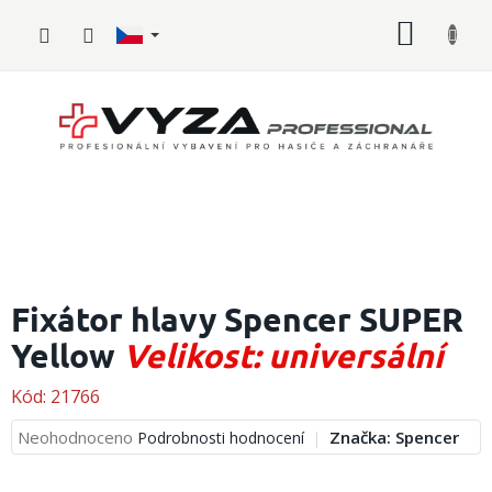
Přejít
NÁKUP
na
obsah
KOŠÍK
Hasičské
vybavení
Fixátor hlavy Spencer SUPER
Yellow
Velikost: universální
Požární
sport
Kód:
21766
Zdravotnické
vybavení
Průměrné
Neohodnoceno
Značka:
Spencer
Podrobnosti hodnocení
hodnocení
produktu
Oblečení,