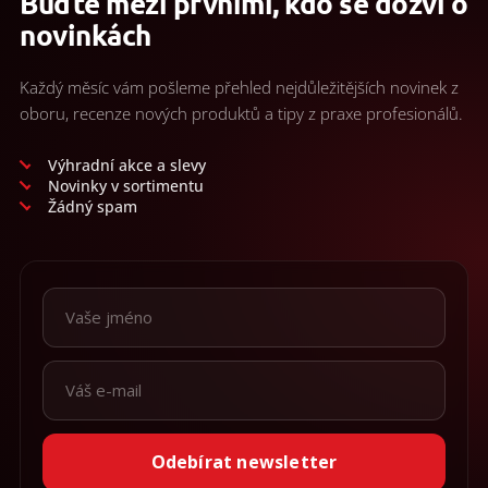
Buďte mezi prvními, kdo se dozví o
novinkách
Každý měsíc vám pošleme přehled nejdůležitějších novinek z
oboru, recenze nových produktů a tipy z praxe profesionálů.
Výhradní akce a slevy
Novinky v sortimentu
Žádný spam
Odebírat newsletter