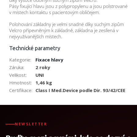
díky vysoce odolným suchým zipům Velcro.
Pásy fixující hlavu jsou z polypropylenu a jsou polstrované
v místech kontaktu s pacientovým obličejem.
Polohování základny je velmi snadné díky suchým zipům
Velcro připevněným k základně, základna je zesílená v
nejvyužívanějších místech.
Technické parametry
Kategorie
:
Fixace hlavy
Záruka
:
2 roky
Velikost
:
UNI
Hmotnost
:
1,46 kg
Certifikace
:
Class I Med.Device podle Dir. 93/42/CEE
NEWSLETTER