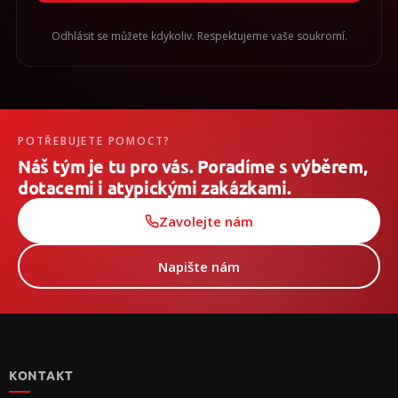
Odhlásit se můžete kdykoliv. Respektujeme vaše soukromí.
POTŘEBUJETE POMOCT?
Náš tým je tu pro vás. Poradíme s výběrem,
dotacemi i atypickými zakázkami.
Zavolejte nám
Napište nám
Z
á
p
KONTAKT
a