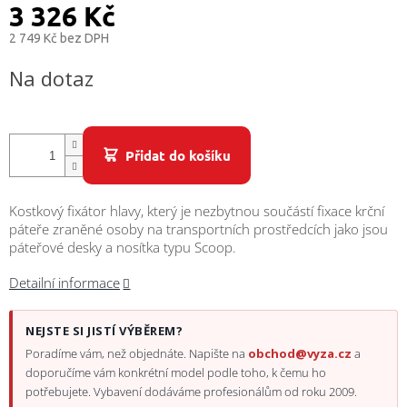
/
3 326 Kč
2 749 Kč bez DPH
Přihlášení
Měrná
Na dotaz
cena:
Přidat do košíku
Kostkový fixátor hlavy, který je nezbytnou součástí fixace krční
páteře zraněné osoby na transportních prostředcích jako jsou
páteřové desky a nosítka typu Scoop.
Detailní informace
NEJSTE SI JISTÍ VÝBĚREM?
Poradíme vám, než objednáte. Napište na
obchod@vyza.cz
a
doporučíme vám konkrétní model podle toho, k čemu ho
potřebujete. Vybavení dodáváme profesionálům od roku 2009.