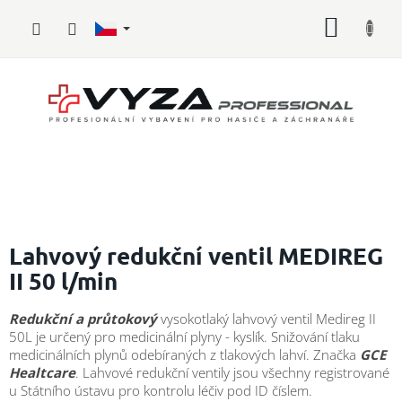
Přejít
NÁKUP
na
obsah
KOŠÍK
Hasičské
vybavení
Lahvový redukční ventil MEDIREG
II 50 l/min
Požární
sport
Redukční a průtokový
vysokotlaký lahvový ventil Medireg II
50L je určený pro medicinální plyny - kyslík. Snižování tlaku
Zdravotnické
vybavení
medicinálních plynů odebíraných z tlakových lahví. Značka
GCE
Healtcare
. Lahvové redukční ventily jsou všechny registrované
u
Státního ústavu pro kontrolu léčiv pod ID číslem.
Oblečení,