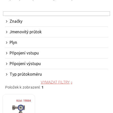
/
z
e
n
Přihlášení
í
Značky
p
r
Jmenovitý průtok
o
d
Plyn
u
k
Připojení vstupu
t
ů
Připojení výstupu
Typ průtokoměru
VYMAZAT FILTRY
Položek k zobrazení:
1
V
Kód:
19064
ý
p