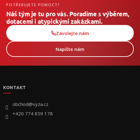
POTŘEBUJETE POMOCT?
Náš tým je tu pro vás. Poradíme s výběrem,
dotacemi i atypickými zakázkami.
Zavolejte nám
Napište nám
Z
á
p
KONTAKT
a
t
í
obchod
@
vyza.cz
+420 774 859 178