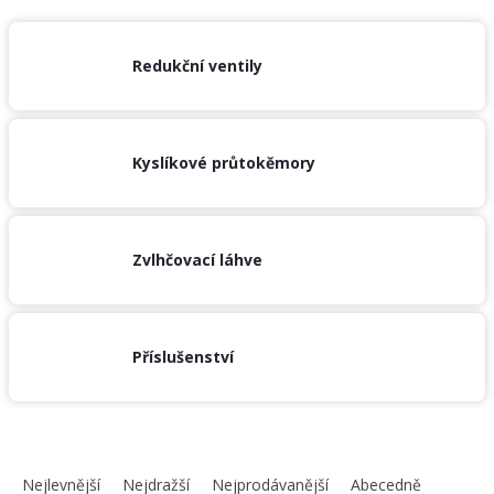
obuv
a
doplňky
Redukční ventily
★
Nepřehlédněte
★
Kyslíkové průtokěmory
Individuální
cenová
nabídka
Vše
Zvlhčovací láhve
o
nákupu
Kontakty
Příslušenství
Požární
sport
Nepřehlédněte
Ř
a
CZK
Nejlevnější
Nejdražší
Nejprodávanější
Abecedně