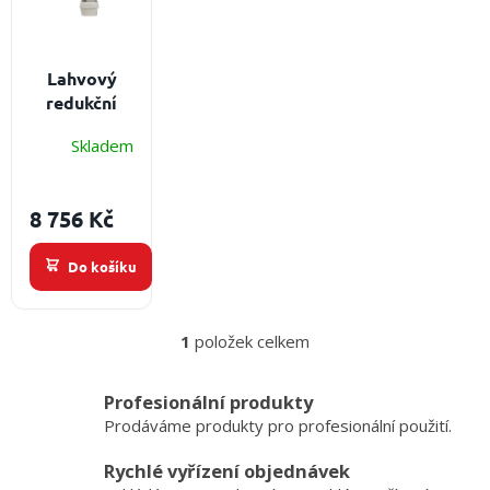
i
s
p
r
Lahvový
o
redukční
d
ventil GCE
u
Skladem
MEDIREG II
k
50 l/min
t
Připojení
8 756 Kč
ů
vstup: G3/8“
Do košíku
1
položek celkem
O
v
l
Profesionální produkty
á
Prodáváme produkty pro profesionální použití.
d
a
Rychlé vyřízení objednávek
c