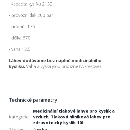
- kapacita kyslíku 2132
- provozní tlak 200 bar
- průměr 176
- délka 670
- váha 13,5
Láhev dodáváme bez náplně medicinálního
kyslíku.
Váha a výška jsou přibližné (výkresové).
Technické parametry
Medicinální tlakové lahve pro kyslík a
Kategorie
:
vzduch
,
Tlaková hliniková lahev pro
zdravotnický kyslík 10L
Záruka
:
2 roky