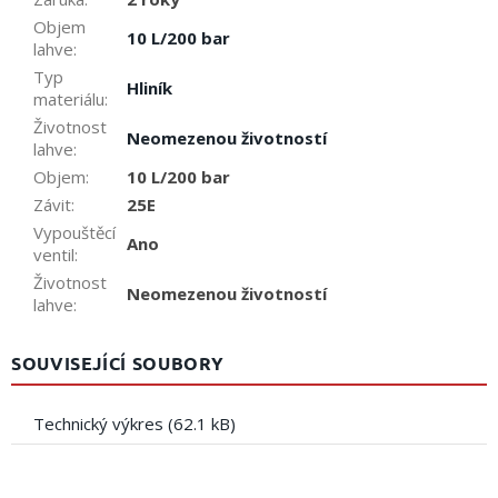
Objem
10 L/200 bar
lahve
:
Typ
Hliník
materiálu
:
Životnost
Neomezenou životností
lahve
:
Objem
:
10 L/200 bar
Závit
:
25E
Vypouštěcí
Ano
ventil
:
Životnost
Neomezenou životností
lahve
:
SOUVISEJÍCÍ SOUBORY
Technický výkres (62.1 kB)