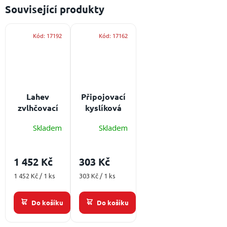
Související produkty
Kód:
17192
Kód:
17162
Lahev
Připojovací
zvlhčovací
kyslíková
OXYONE
hadice 10 m
Skladem
Skladem
Humidifiers
300 ml -
G3/8''
1 452 Kč
303 Kč
Materiál:
polysulfon,
Měrná
Měrná
1 452 Kč / 1 ks
303 Kč / 1 ks
cena:
připojení
cena:
vstup: G3/8''
Do košíku
Do košíku