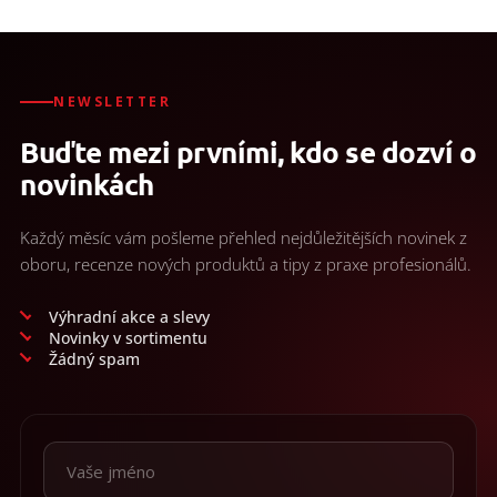
NEWSLETTER
Buďte mezi prvními, kdo se dozví o
novinkách
Každý měsíc vám pošleme přehled nejdůležitějších novinek z
oboru, recenze nových produktů a tipy z praxe profesionálů.
Výhradní akce a slevy
Novinky v sortimentu
Žádný spam