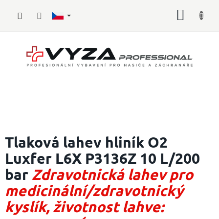
Přejít
NÁKUP
na
obsah
KOŠÍK
Hasičské
vybavení
Tlaková lahev hliník O2
Luxfer L6X P3136Z 10 L/200
Požární
sport
bar
Zdravotnická lahev pro
Zdravotnické
medicinální/zdravotnický
vybavení
kyslík, životnost lahve:
Oblečení,