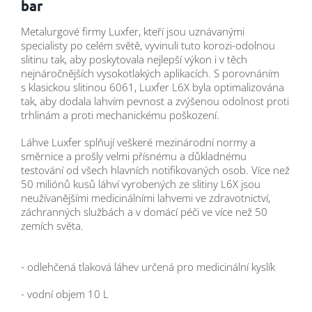
bar
Metalurgové firmy Luxfer, kteří jsou uznávanými
specialisty po celém světě, vyvinuli tuto korozi-odolnou
slitinu tak, aby poskytovala nejlepší výkon i v těch
nejnáročnějších vysokotlakých aplikacích. S porovnáním
s klasickou slitinou 6061, Luxfer L6X byla optimalizována
tak, aby dodala lahvím pevnost a zvýšenou odolnost proti
trhlinám a proti mechanickému poškození.
Láhve Luxfer splňují veškeré mezinárodní normy a
směrnice a prošly velmi přísnému a důkladnému
testování od všech hlavních notifikovaných osob. Více než
50 miliónů kusů láhví vyrobených ze slitiny L6X jsou
neužívanějšími medicinálními lahvemi ve zdravotnictví,
záchranných službách a v domácí péči ve více než 50
zemích světa.
- odlehčená tlaková láhev určená pro medicinální kyslík
- vodní objem 10 L