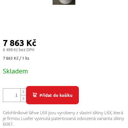
/
Přihlášení
7 863 Kč
6 498 Kč bez DPH
Měrná
7 863 Kč / 1 ks
cena:
Skladem
Přidat do košíku
Celohliníkové láhve L6X jsou vyrobeny z vlastní slitiny L6X, která
je firmou Luxfer vyvinutá patentovaná odvozená varianta slitiny
6061.