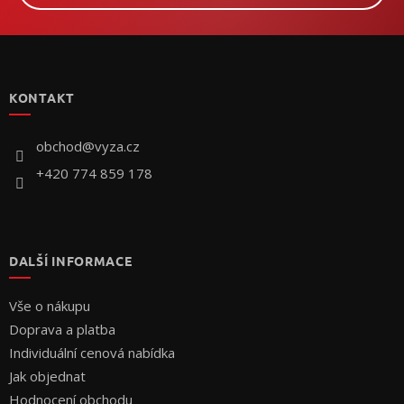
Z
á
p
KONTAKT
a
t
í
obchod
@
vyza.cz
+420 774 859 178
DALŠÍ INFORMACE
Vše o nákupu
Doprava a platba
Individuální cenová nabídka
Jak objednat
Hodnocení obchodu