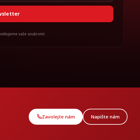
wsletter
spektujeme vaše soukromí.
Zavolejte nám
Napište nám