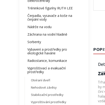
Elektrocentrály
Tréninkové figuríny RUTH LEE
Čerpadla, vysavače a koše na
čerpání vody
Nádrže na vodu
Záchrana na vodní hladině
Sorbenty
POPI
Vybavení a prostředky pro
ekologické havárie
Radiostanice, komunikace
Det
Vyprošťovací a evakuační
prostředky
Zák
Otvíraní dveří
Trha
by m
Nehodové závěsy
činí
Stabilizační prostředky
hala
vzdá
Vyprošťování prostředky