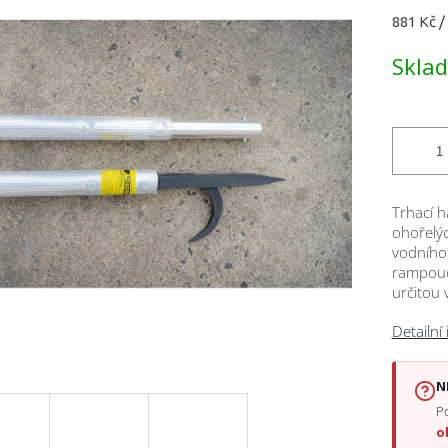
Měrná
881 Kč /
cena:
ček.
Skla
Trhací h
ohořelýc
vodního
rampouch
určitou 
Detailní
N
Po
o