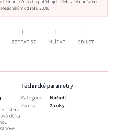
odle toho, k čemu ho potřebujete. Vybavení dodáváme
rofesionálům od roku 2009.
ZEPTAT SE
HLÍDAT
SDÍLET
Technické parametry
m
Kategorie
:
Nářadí
Záruka
:
2 roky
ení, která
ková délka
anou
osahové