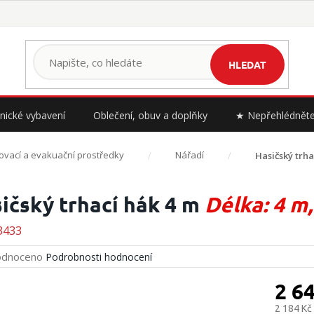
HLEDAT
nické vybavení
Oblečení, obuv a doplňky
★ Nepřehlédnět
ovací a evakuační prostředky
Nářadí
Hasičský trh
ičský trhací hák 4 m
Délka: 4 m
3433
rné
dnoceno
Podrobnosti hodnocení
cení
ktu
2 6
2 184 Kč