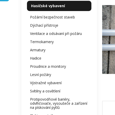
kategorie
z
p
Hasičské vybavení
5
a
hvězdi
n
Požární bezpečnost staveb
e
Dýchací přístroje
l
Ventilace a odsávaní při požáru
Termokamery
Armatury
Hadice
Proudnice a monitory
Lesní požáry
Výstražné vybavení
Svítilny a osvětlení
Protipovodňové bariéry,
odvlhčovače, vysoušeče a zařízení
na pískování pytlů