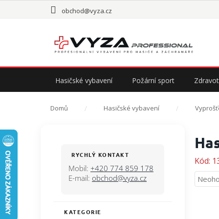
Přejít
obchod@vyza.cz
na
obsah
Hasičské vybavení
Požární sport
Zdravot
Domů
Hasičské vybavení
Vyprošť
P
Has
o
s
RYCHLÝ KONTAKT
Kód:
1
t
Mobil:
+420 774 859 178
r
E-mail:
obchod@vyza.cz
Průmě
Neoho
a
hodno
n
produ
n
je
KATEGORIE
Přeskočit
í
0,0