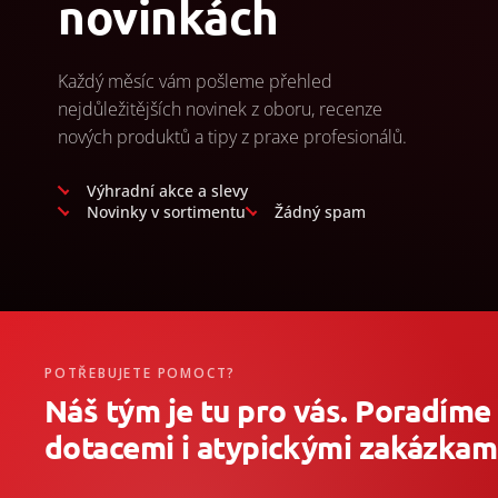
novinkách
Každý měsíc vám pošleme přehled
nejdůležitějších novinek z oboru, recenze
nových produktů a tipy z praxe profesionálů.
Výhradní akce a slevy
Novinky v sortimentu
Žádný spam
POTŘEBUJETE POMOCT?
Náš tým je tu pro vás. Poradíme
dotacemi i atypickými zakázkami