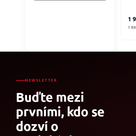
1 
Měr
1 93
cena
NEWSLETTER
Buďte mezi
prvními, kdo se
dozví o