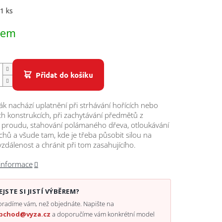
 1 ks
dem
Přidat do košíku
ák nachází uplatnění při strhávání hořících nebo
h konstrukcích, při zachytávání předmětů z
 proudu, stahování polámaného dřeva, otloukávání
ů a všude tam, kde je třeba působit silou na
vzdálenost a chránit při tom zasahujícího.
 informace
EJSTE SI JISTÍ VÝBĚREM?
radíme vám, než objednáte. Napište na
bchod@vyza.cz
a doporučíme vám konkrétní model