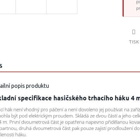
p
p
TISK
S
ailní popis produktu
ladní specifikace hasičského trhacího háku 4 
cí hák není vhodný pro páčení a není dovoleno jej používat na zaříz
ohla být pod elektrickým proudem. Skládá ze dvou částí a jeho cel
 4 m. První dvoumetrová část je opatřena napevno přidělanou kov
partnou, druhá dvoumetrová část pak pouze zajistí prodloužení d
lenosti háku.