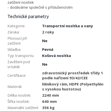
zatížení nosítek
- dodáváme společně s příslušenstvím
Technické parametry
Kategorie
:
Transportní nosítka a vany
Záruka
:
2 roky
Plovoucí při
Ne
zatížení
:
Skladba
:
Pevná
Typ transportu
:
Košová nosítka
Zavěšení pod
Ne
vrtulník
:
zdravotnický prostředek třídy 1
Certifikace
:
podle nařízení 93/42/CEE
hliníkový rám, HDPE (Polyethylén
Materiál
:
s vysokou hustotou)
Délka nosítek
:
2240 mm
Šířka nosítek
:
640 mm
Maximální zatížení
:
356 kg