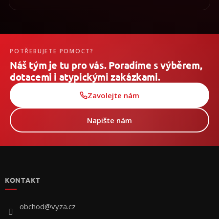
POTŘEBUJETE POMOCT?
Náš tým je tu pro vás. Poradíme s výběrem,
dotacemi i atypickými zakázkami.
Zavolejte nám
Napište nám
Z
á
p
KONTAKT
a
t
í
obchod
@
vyza.cz