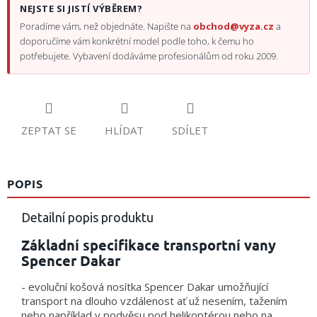
NEJSTE SI JISTÍ VÝBĚREM?
Poradíme vám, než objednáte. Napište na
obchod@vyza.cz
a
doporučíme vám konkrétní model podle toho, k čemu ho
potřebujete. Vybavení dodáváme profesionálům od roku 2009.
ZEPTAT SE
HLÍDAT
SDÍLET
POPIS
Detailní popis produktu
Základní specifikace transportní vany
Spencer Dakar
- evoluční košová nosítka Spencer Dakar umožňující
transport na dlouho vzdálenost ať už nesením, tažením
nebo například v podvěsu pod helikoptérou nebo na