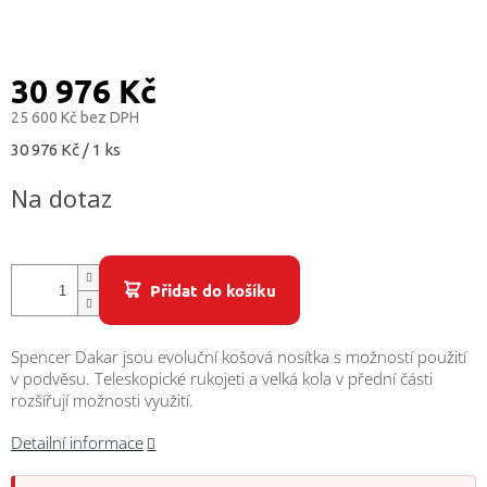
/
Přihlášení
30 976 Kč
25 600 Kč bez DPH
Měrná
30 976 Kč / 1 ks
cena:
Na dotaz
Přidat do košíku
Spencer Dakar jsou evoluční košová nosítka s možností použití
v podvěsu. Teleskopické rukojeti a velká kola v přední části
rozšířují možnosti využití.
Detailní informace