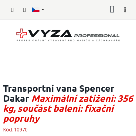
Přejít
NÁKUP
na
obsah
KOŠÍK
Hasičské
vybavení
Transportní vana Spencer
Dakar
Maximální zatížení: 356
Požární
sport
kg, součást balení: fixační
Zdravotnické
popruhy
vybavení
Kód:
10970
Oblečení,