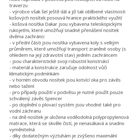
traverzu
- výrobce však šel ještě dál a již tak oblíbené vlastnosti
košových nosítek posouvá hranice praktického využití
- košová nosítka Dakar jsou vybavena teleskopickými
rukojeťmi, které umožňují snadné přenášení nosítek
dvěma zachránci
- v přední části jsou nosítka vybavena koly s velkým
průměrem, které umožňují transport zraněné osoby (s
ohledem na její zdravotní stav) jedním zachráncem
- jsou charakteristické svoji robustní konstrukcí
- materiál a konstrukce zaručuje odolnost vůči
klimatickým podmínkám
- v horním obvodu nosítek jsou kotvící oka pro závěs
nebo tažení
- pro případy použití v podvěsu je nutné použít pouze
schválený závěs Spencer
- po doplnění o plovací systém jsou vhodné také pro
vodní záchranu
- na dně nosítek je uložena voděodolná polypropylenová
matrace, která se skvěle čistí, je nenasákavá a snadno
vyměnitelná
- díky dodatečným výztuhám je zvýšeno maximální