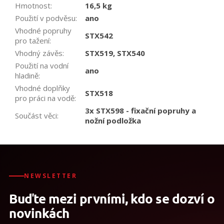
Hmotnost
:
16,5 kg
Použití v podvěsu
:
ano
Vhodné popruhy
STX542
pro tažení
:
Vhodný závěs
:
STX519, STX540
Použití na vodní
ano
hladině
:
Vhodné doplňky
STX518
pro práci na vodě
:
3x STX598 - fixační popruhy a
Součást věci
:
nožní podložka
NEWSLETTER
Buďte mezi prvními, kdo se dozví o
novinkách