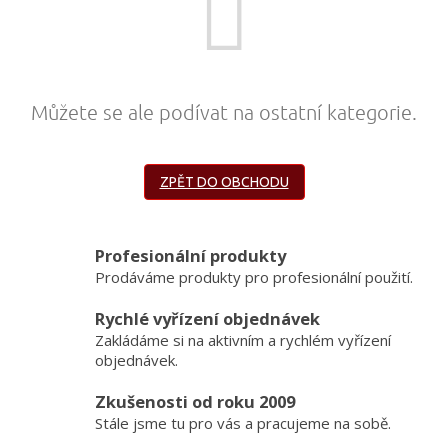
obuv
a
doplňky
★
Nepřehlédněte
Můžete se ale podívat na ostatní kategorie.
★
Individuální
cenová
ZPĚT DO OBCHODU
nabídka
Vše
o
nákupu
Profesionální produkty
Prodáváme produkty pro profesionální použití.
Kontakty
Rychlé vyřízení objednávek
Požární
Zakládáme si na aktivním a rychlém vyřízení
sport
objednávek.
Nepřehlédněte
Zkušenosti od roku 2009
Stále jsme tu pro vás a pracujeme na sobě.
CZK