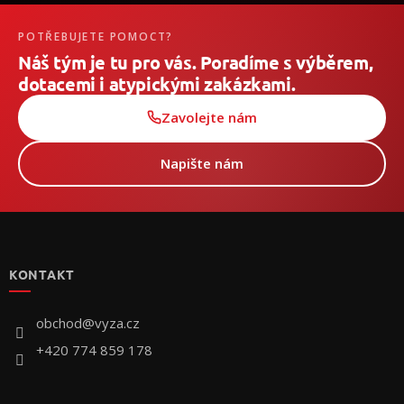
POTŘEBUJETE POMOCT?
Náš tým je tu pro vás. Poradíme s výběrem,
dotacemi i atypickými zakázkami.
Zavolejte nám
Napište nám
Z
á
p
KONTAKT
a
t
í
obchod
@
vyza.cz
+420 774 859 178