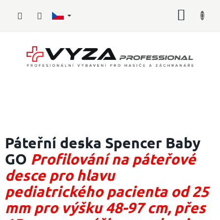
Přejít
NÁKUP
na
obsah
KOŠÍK
Hasičské
vybavení
Páteřní deska Spencer Baby
GO
Profilování na páteřové
Požární
sport
desce pro hlavu
Zdravotnické
pediatrického pacienta od 25
vybavení
mm pro výšku 48-97 cm, přes
Oblečení,