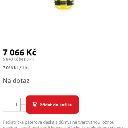
/
Přihlášení
7 066 Kč
5 840 Kč bez DPH
Měrná
7 066 Kč / 1 ks
cena:
Na dotaz
Přidat do košíku
Pediatrická páteřová deska s důmyslně tvarovanou ložnou
plochou, která perfektně kopíruje dětskou fyziologickou stavbu