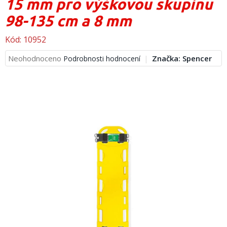
15 mm pro výškovou skupinu
obuv
a
98-135 cm a 8 mm
doplňky
Kód:
10952
★
Nepřehlédněte
Průměrné
Neohodnoceno
Značka:
Spencer
Podrobnosti hodnocení
★
hodnocení
produktu
Individuální
cenová
je
nabídka
0,0
z
Vše
5
o
nákupu
hvězdiček.
Kontakty
Požární
sport
Nepřehlédněte
CZK