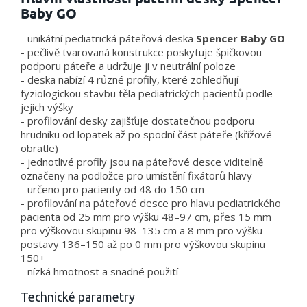
Baby GO
- unikátní pediatrická páteřová deska
Spencer Baby GO
- pečlivě tvarovaná konstrukce poskytuje špičkovou
podporu páteře a udržuje ji v neutrální poloze
- deska nabízí 4 různé profily, které zohledňují
fyziologickou stavbu těla pediatrických pacientů podle
jejich výšky
- profilování desky zajišťuje dostatečnou podporu
hrudníku od lopatek až po spodní část páteře (křížové
obratle)
- jednotlivé profily jsou na páteřové desce viditelně
označeny na podložce pro umístění fixátorů hlavy
- určeno pro pacienty od 48 do 150 cm
- profilování na páteřové desce pro hlavu pediatrického
pacienta od 25 mm pro výšku 48–97 cm, přes 15 mm
pro výškovou skupinu 98–135 cm a 8 mm pro výšku
postavy 136–150 až po 0 mm pro výškovou skupinu
150+
- nízká hmotnost a snadné použití
Technické parametry