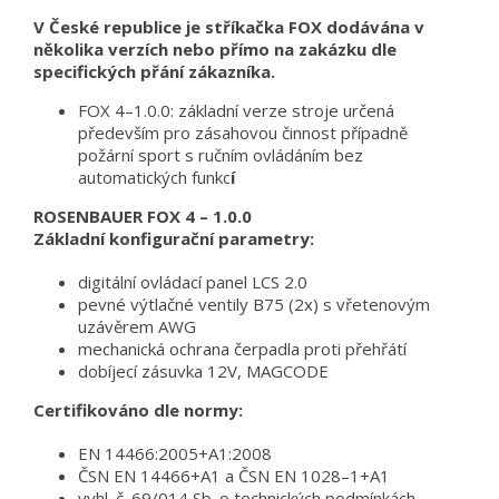
V České republice je stříkačka FOX dodávána v
několika verzích nebo přímo na zakázku dle
specifických přání zákazníka.
FOX 4–1.0.0: základní verze stroje určená
především pro zásahovou činnost případně
požární sport s ručním ovládáním bez
automatických funkc
í
ROSENBAUER FOX 4 – 1.0.0
Základní konfigurační parametry:
digitální ovládací panel LCS 2.0
pevné výtlačné ventily B75 (2x) s vřetenovým
uzávěrem AWG
mechanická ochrana čerpadla proti přehřátí
dobíjecí zásuvka 12V, MAGCODE
Certifikováno dle normy:
EN 14466:2005+A1:2008
ČSN EN 14466+A1 a ČSN EN 1028–1+A1
vyhl. č. 69/014 Sb. o technických podmínkách