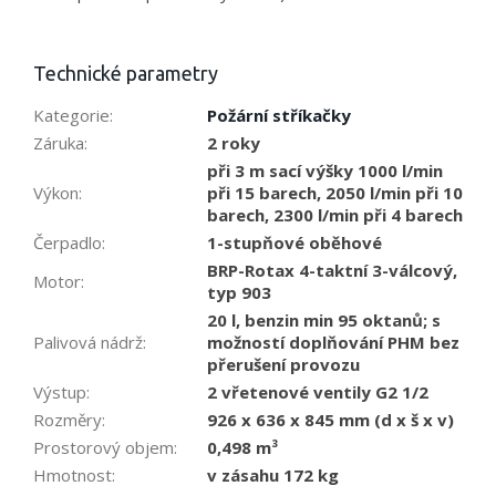
Technické parametry
Kategorie
:
Požární stříkačky
Záruka
:
2 roky
při 3 m sací výšky 1000 l/min
Výkon
:
při 15 barech, 2050 l/min při 10
barech, 2300 l/min při 4 barech
Čerpadlo
:
1-stupňové oběhové
BRP-Rotax 4-taktní 3-válcový,
Motor
:
typ 903
20 l, benzin min 95 oktanů; s
Palivová nádrž
:
možností doplňování PHM bez
přerušení provozu
Výstup
:
2 vřetenové ventily G2 1/2
Rozměry
:
926 x 636 x 845 mm (d x š x v)
Prostorový objem
:
0,498 m³
Hmotnost
:
v zásahu 172 kg