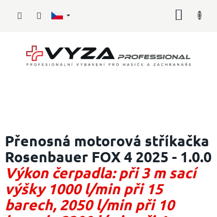
Přejít
NÁKUP
na
obsah
KOŠÍK
Hasičské
vybavení
Přenosná motorová stříkačka
Rosenbauer FOX 4 2025 - 1.0.0
Požární
sport
Výkon čerpadla: při 3 m sací
Zdravotnické
výšky 1000 l/min při 15
vybavení
barech, 2050 l/min při 10
Oblečení,