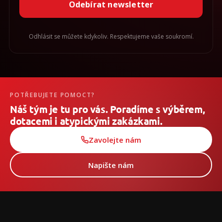
Odebírat newsletter
Odhlásit se můžete kdykoliv. Respektujeme vaše soukromí.
POTŘEBUJETE POMOCT?
Náš tým je tu pro vás. Poradíme s výběrem,
dotacemi i atypickými zakázkami.
Zavolejte nám
Napište nám
Z
á
p