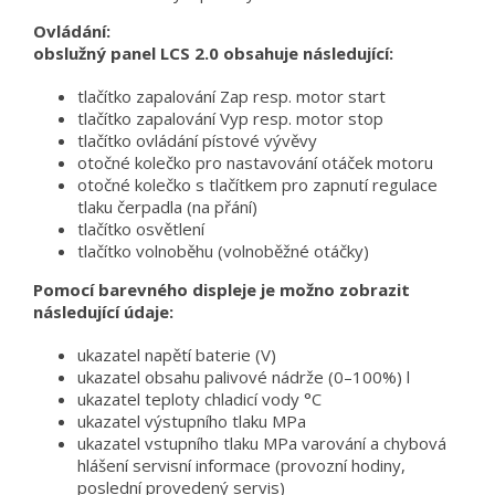
Ovládání:
obslužný panel LCS 2.0 obsahuje následující:
tlačítko zapalování Zap resp. motor start
tlačítko zapalování Vyp resp. motor stop
tlačítko ovládání pístové vývěvy
otočné kolečko pro nastavování otáček motoru
otočné kolečko s tlačítkem pro zapnutí regulace
tlaku čerpadla (na přání)
tlačítko osvětlení
tlačítko volnoběhu (volnoběžné otáčky)
Pomocí barevného displeje je možno zobrazit
následující údaje:
ukazatel napětí baterie (V)
ukazatel obsahu palivové nádrže (0–100%) l
ukazatel teploty chladicí vody °C
ukazatel výstupního tlaku MPa
ukazatel vstupního tlaku MPa varování a chybová
hlášení servisní informace (provozní hodiny,
poslední provedený servis)