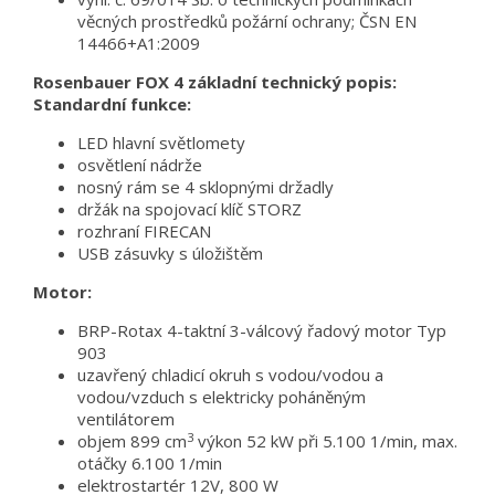
věcných prostředků požární ochrany; ČSN EN
14466+A1:2009
Rosenbauer FOX 4 základní technický popis:
Standardní funkce:
LED hlavní světlomety
osvětlení nádrže
nosný rám se 4 sklopnými držadly
držák na spojovací klíč STORZ
rozhraní FIRECAN
USB zásuvky s úložištěm
Motor:
BRP-Rotax 4-taktní 3-válcový řadový motor Typ
903
uzavřený chladicí okruh s vodou/vodou a
vodou/vzduch s elektricky poháněným
ventilátorem
3
objem 899 cm
výkon 52 kW při 5.100 1/min, max.
otáčky 6.100 1/min
elektrostartér 12V, 800 W