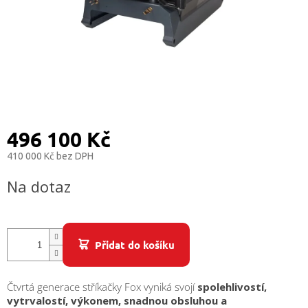
/
Přihlášení
496 100 Kč
410 000 Kč bez DPH
Měrná
Na dotaz
cena:
Přidat do košíku
Čtvrtá generace stříkačky Fox vyniká svojí
spolehlivostí,
vytrvalostí, výkonem, snadnou obsluhou a