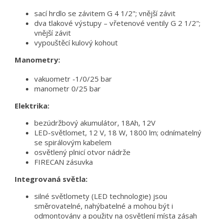
sací hrdlo se závitem G 4 1/2"; vnější závit
dva tlakové výstupy – vřetenové ventily G 2 1/2";
vnější závit
vypouštěcí kulový kohout
Manometry:
vakuometr -1/0/25 bar
manometr 0/25 bar
Elektrika:
bezúdržbový akumulátor, 18Ah, 12V
LED-světlomet, 12 V, 18 W, 1800 lm; odnímatelný
se spirálovým kabelem
osvětlený plnicí otvor nádrže
FIRECAN zásuvka
Integrovaná světla:
silné světlomety (LED technologie) jsou
směrovatelné, nahýbatelné a mohou být i
odmontovány a použity na osvětlení místa zásah