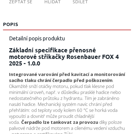
ZEPTAT SE
HLÍDAT
SDÍLET
POPIS
Detailní popis produktu
Základní specifikace přenosné
motorové stříkačky Rosenbauer FOX 4
2025 - 1.0.0
Integrované varování před kavitací a monitorování
sacího tlaku chrání čerpadlo před poškozením
.
Okamžitě sníží otáčky motoru, pokud tlak klesne pod
minimální úroveň, např. v důsledku prasklé hadice nebo
nedostatečného průtoku z hydrantu. Tím je zabráněno
nasátí hadice. Mechanický systém navíc chrání před
přehřátím: od teploty vody kolem 60 °C se horká voda
vypouští a dovnitř může proudit chladnější
voda.
Čerpadlo lze tankovat za provozu
díky poloze
palivové nádrže pod motorem a cílenému vedení vzduchu