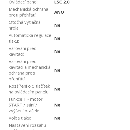
Ovládací panel
:
LSC 2.0
Mechanická ochrana
ANO
proti přehřátí
:
Otočná výtlačná
Ne
hrdla
:
Automatická regulace
Ne
tlaku
:
Varování před
Ne
kavitací
:
Varování před
kavitací a mechanická
Ne
ochrana proti
přehřátí
:
Rozšíření o 5 tlačítek
Ne
na ovládacím panelu
:
Funkce 1 - motor
START / sání /
Ne
zvýšení otaček
:
Volba tlaku
:
Ne
Nastavení rozsahu