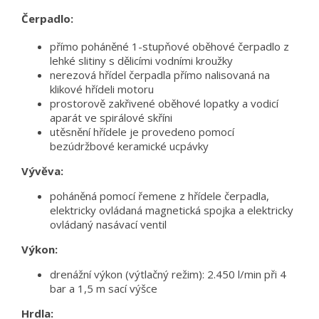
Čerpadlo:
přímo poháněné 1-stupňové oběhové čerpadlo z
lehké slitiny s dělicími vodními kroužky
nerezová hřídel čerpadla přímo nalisovaná na
klikové hřídeli motoru
prostorově zakřivené oběhové lopatky a vodicí
aparát ve spirálové skříni
utěsnění hřídele je provedeno pomocí
bezúdržbové keramické ucpávky
Vývěva:
poháněná pomocí řemene z hřídele čerpadla,
elektricky ovládaná magnetická spojka a elektricky
ovládaný nasávací ventil
Výkon:
drenážní výkon (výtlačný režim): 2.450 l/min při 4
bar a 1,5 m sací výšce
Hrdla: