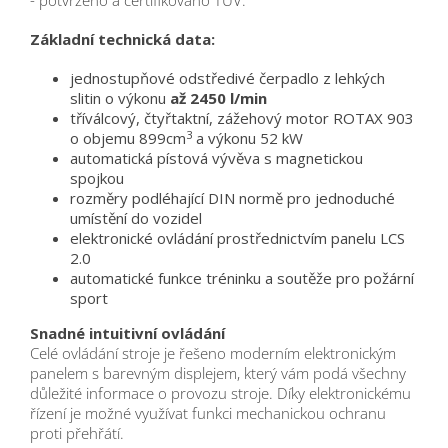
- potvrzeno a certifikováno TÜV.
Základní technická data:
jednostupňové odstředivé čerpadlo z lehkých
slitin o výkonu
až 2450 l/min
tříválcový, čtyřtaktní, zážehový motor ROTAX 903
3
o objemu 899cm
a výkonu 52 kW
automatická pístová vývěva s magnetickou
spojkou
rozměry podléhající DIN normě pro jednoduché
umístění do vozidel
elektronické ovládání prostřednictvím panelu LCS
2.0
automatické funkce tréninku a soutěže pro požární
sport
Snadné intuitivní ovládání
Celé ovládání stroje je řešeno moderním elektronickým
panelem s barevným displejem, který vám podá všechny
důležité informace o provozu stroje. Díky elektronickému
řízení je možné využívat funkci mechanickou ochranu
proti přehřátí.