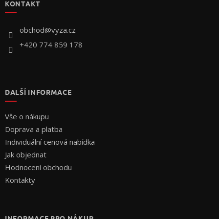
KONTAKT
a
t
í
obchod
@
vyza.cz
+420 774 859 178
DALŠÍ INFORMACE
Vše o nákupu
Doprava a platba
Individuální cenová nabídka
Jak objednat
Hodnocení obchodu
Kontakty
INFORMACE PRO NÁKUP