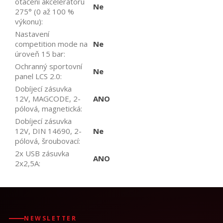
otáčení akcelerátoru
Ne
275° (0 až 100 %
výkonu)
:
Nastavení
competition mode na
Ne
úroveň 15 bar
:
Ochranný sportovní
Ne
panel LCS 2.0
:
Dobíjecí zásuvka
12V, MAGCODE, 2-
ANO
pólová, magnetická
:
Dobíjecí zásuvka
12V, DIN 14690, 2-
Ne
pólová, šroubovací
:
2x USB zásuvka
ANO
2x2,5A
:
NEWSLETTER