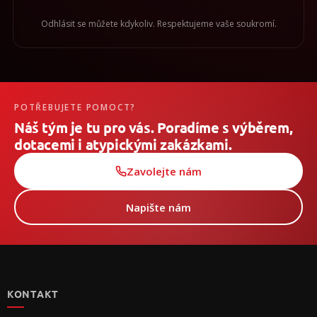
Odhlásit se můžete kdykoliv. Respektujeme vaše soukromí.
POTŘEBUJETE POMOCT?
Náš tým je tu pro vás. Poradíme s výběrem,
dotacemi i atypickými zakázkami.
Zavolejte nám
Napište nám
Z
á
p
KONTAKT
a
t