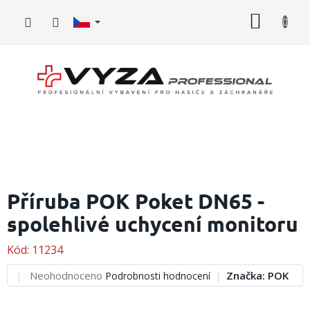
Přejít
NÁKUP
na
obsah
KOŠÍK
Hasičské
vybavení
Příruba POK Poket DN65 -
spolehlivé uchycení monitoru
Požární
sport
Kód:
11234
Zdravotnické
vybavení
Průměrné
Neohodnoceno
Značka:
POK
Podrobnosti hodnocení
hodnocení
produktu
Oblečení,