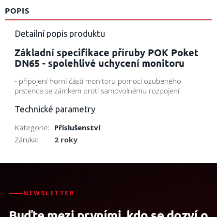
POPIS
Detailní popis produktu
Základní specifikace příruby POK Poket
DN65 - spolehlivé uchycení monitoru
- připojení horní části monitoru pomocí ozubeného
prstence se zámkem proti samovolnému rozpojení
Technické parametry
Kategorie
:
Příslušenství
Záruka
:
2 roky
NEWSLETTER
Buďte mezi prvními, kdo se dozví o