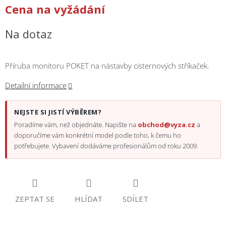
/
Cena na vyžádání
Přihlášení
Na dotaz
Příruba monitoru POKET na nástavby cisternových stříkaček.
Detailní informace
NEJSTE SI JISTÍ VÝBĚREM?
Poradíme vám, než objednáte. Napište na
obchod@vyza.cz
a
doporučíme vám konkrétní model podle toho, k čemu ho
potřebujete. Vybavení dodáváme profesionálům od roku 2009.
ZEPTAT SE
HLÍDAT
SDÍLET