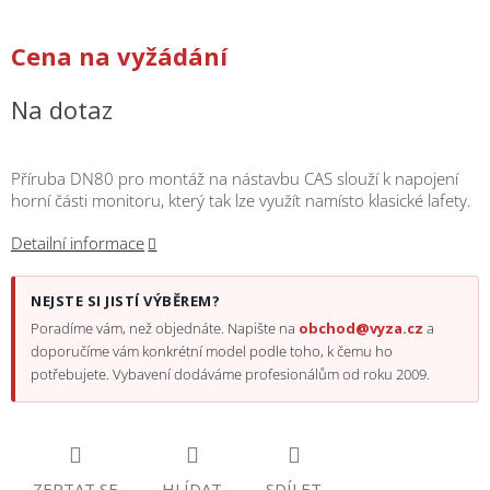
/
Cena na vyžádání
Přihlášení
Na dotaz
Příruba DN80 pro montáž na nástavbu CAS slouží k napojení
horní části monitoru, který tak lze využít namísto klasické lafety.
Detailní informace
NEJSTE SI JISTÍ VÝBĚREM?
Poradíme vám, než objednáte. Napište na
obchod@vyza.cz
a
doporučíme vám konkrétní model podle toho, k čemu ho
potřebujete. Vybavení dodáváme profesionálům od roku 2009.
ZEPTAT SE
HLÍDAT
SDÍLET