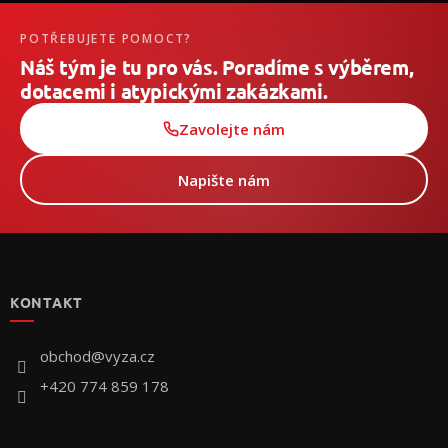
POTŘEBUJETE POMOCT?
Náš tým je tu pro vás. Poradíme s výběrem,
dotacemi i atypickými zakázkami.
Zavolejte nám
Napište nám
Z
á
p
KONTAKT
a
t
í
obchod
@
vyza.cz
+420 774 859 178