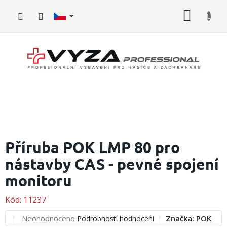
Přejít
NÁKUP
na
obsah
KOŠÍK
Hasičské
vybavení
Příruba POK LMP 80 pro
nástavby CAS - pevné spojení
Požární
sport
monitoru
Zdravotnické
vybavení
Kód:
11237
Průměrné
Neohodnoceno
Značka:
POK
Podrobnosti hodnocení
Oblečení,