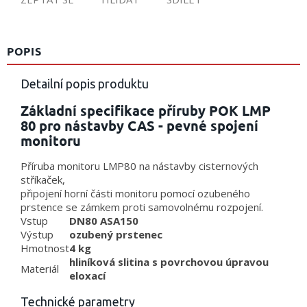
POPIS
Detailní popis produktu
Základní specifikace příruby POK LMP
80 pro nástavby CAS - pevné spojení
monitoru
Příruba monitoru LMP80 na nástavby cisternových
stříkaček,
připojení horní části monitoru pomocí ozubeného
prstence se zámkem proti samovolnému rozpojení.
Vstup
DN80 ASA150
Výstup
ozubený prstenec
Hmotnost
4 kg
hliníková slitina s povrchovou úpravou
Materiál
eloxací
Technické parametry