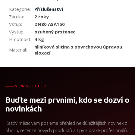
Kategorie
:
Příslušenství
Záruka
:
2 roky
Vstup
:
DN80 ASA150
Výstup
:
ozubený prstenec
Hmotnost
:
4 kg
hliníková slitina s povrchovou úpravou
Materiál
:
eloxací
NEWSLETTER
Buďte mezi prvními, kdo se dozví o
novinkách
Každý měsíc vám pošleme přehled nejdůležitějších novinek z
oboru, recenze nových produktů a tipy z praxe profesionálů.