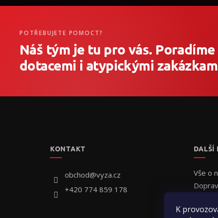
POTŘEBUJETE POMOCT?
Náš tým je tu pro vás. Poradíme
dotacemi i atypickými zakázkami
Z
á
p
a
t
KONTAKT
DALŠÍ
í
Vše o 
obchod
@
vyza.cz
Doprav
+420 774 859 178
Individ
K provozov
Jak obj