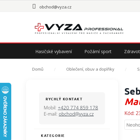
Přejít
obchod@vyza.cz
na
obsah
Hasičské vybavení
Požární sport
Zdravot
Domů
Oblečení, obuv a doplňky
S
P
Seb
o
s
Mat
RYCHLÝ KONTAKT
t
Mobil:
+420 774 859 178
r
Kód:
2
E-mail:
obchod@vyza.cz
a
Průmě
Neoho
n
hodno
n
KATEGORIE
Přeskočit
produ
í