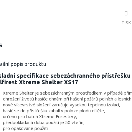
TISK
S
ailní popis produktu
kladní specifikace sebezáchranného přístřešku
lfirest Xtreme Shelter XS17
Xtreme Shelter je sebezáchranným prostředkem v případě pří
ohrožení životů hasiče ohněm při hašení požárů polních a lesníc
nové vícevrstvé složení zaručuje vysokou tepelnou izolaci,
hasič se do přístřešku zabalí v poloze plodu dítěte,
určeno pro batoh Xtreme Forestery,
předpokládaná doba použití je 50 vteřin,
pro opakované použití.