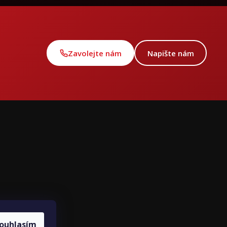
Zavolejte nám
Napište nám
ce
ouhlasím