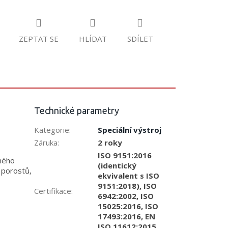
ZEPTAT SE
HLÍDAT
SDÍLET
Technické parametry
Kategorie
:
Speciální výstroj
Záruka
:
2 roky
ISO 9151:2016
mého
(identický
h porostů,
ekvivalent s ISO
9151:2018), ISO
Certifikace
:
6942:2002, ISO
15025:2016, ISO
17493:2016, EN
ISO 11612:2015