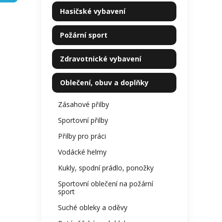
kategorie
je
p
Hasičské vybavení
0,0
a
z
n
5
Požární sport
e
hvězdi
l
Zdravotnické vybavení
Oblečení, obuv a doplňky
Zásahové přilby
Sportovní přilby
Přilby pro práci
Vodácké helmy
Kukly, spodní prádlo, ponožky
Sportovní oblečení na požární
sport
Suché obleky a oděvy