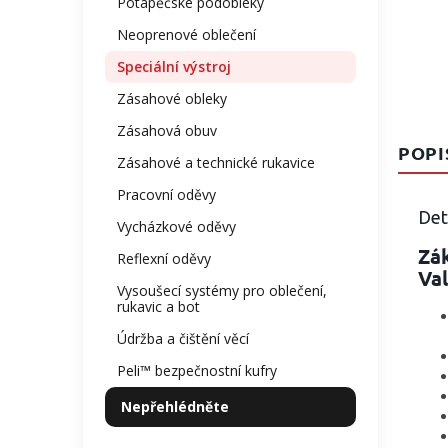
Potápěčské podobleky
Neoprenové oblečení
Speciální výstroj
Zásahové obleky
Zásahová obuv
POPI
Zásahové a technické rukavice
Pracovní oděvy
Det
Vycházkové oděvy
Zá
Reflexní oděvy
Val
Vysoušecí systémy pro oblečení,
rukavic a bot
Údržba a čištění věcí
Peli™ bezpečnostní kufry
Nepřehlédněte