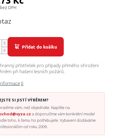
273 Kč
 bez DPH
otaz
Přidat do košíku
hranný přístřešek pro případy přímého ohrožení
hněm při hašení lesních požárů.
 informace
EJSTE SI JISTÍ VÝBĚREM?
radíme vám, než objednáte. Napište na
bchod@vyza.cz
a doporučíme vám konkrétní model
odle toho, k čemu ho potřebujete. Vybavení dodáváme
rofesionálům od roku 2009.