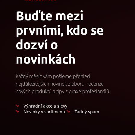
Buďte mezi
prvními, kdo se
dozví o
novinkách
Každý měsíc vám pošleme přehled
nejdůležitějších novinek z oboru, recenze
nových produktů a tipy z praxe profesionálů.
Výhradní akce a slevy
Novinky v sortimentu
Žádný spam