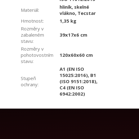
hliník, skelné
Materiál
:
vlákno, Tecstar
Hmotnost
:
1,35 kg
Rozměry v
zabaleném
39x17x6 cm
stavu
:
Rozměry v
pohotovostním
120x60x60 cm
stavu
:
A1 (EN ISO
15025:2016), B1
Stupeň
(ISO 9151:2018),
ochrany
:
C4 (EN ISO
6942:2002)