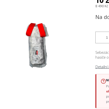
10 
8 490 Kč
Měrná
Na d
cena:
ček.
Sebezác
hasiče o
Detailní
N
Po
o
p
p