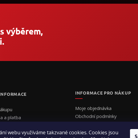
 s výběrem,
.
INFORMACE PRO NÁKUP
 INFORMACE
Moje objednávka
nákupu
Obchodní podmínky
a a platba
Ochrana osobních údajů
uální cenová nabídka
Formulář - Uplatnění reklama
ání webu využíváme takzvané cookies. Cookies jsou
ednat
S