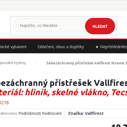
HLEDAT
nické vybavení
Oblečení, obuv a doplňky
★ Nepřehlédnět
peciální výstroj
Sebezáchranný přístřešek Vallfirest Xtreme 
ezáchranný přístřešek Vallfire
eriál: hliník, skelné vlákno, Tec
3218
rné
dnoceno
Značka:
Vallfirest
Podrobnosti hodnocení
cení
ktu