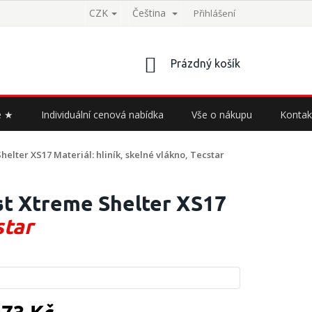
CZK
Čeština
Přihlášení
NÁKUPNÍ
Prázdný košík
KOŠÍK
e ★
Individuální cenová nabídka
Vše o nákupu
Kontak
Shelter XS17
Materiál: hliník, skelné vlákno, Tecstar
st Xtreme Shelter XS17
star