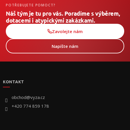
POTŘEBUJETE POMOCT?
Náš tým je tu pro vás. Poradíme s výběrem,
dotacemi i atypickými zakázkami.
Zavolejte nám
Napište nám
Z
á
p
KONTAKT
a
t
í
obchod
@
vyza.cz
+420 774 859 178