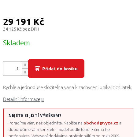
/
Přihlášení
29 191 Kč
24 125 Kč bez DPH
Měrná
Skladem
cena:
Přidat do košíku
Rychle a jednoduše složitelná vana k zachycení unikajících látek.
Detailní informace
NEJSTE SI JISTÍ VÝBĚREM?
Poradíme vám, než objednáte. Napište na
obchod@vyza.cz
a
doporučíme vám konkrétní model podle toho, k čemu ho
potřebujete. Vybavení dodáváme profesionálům od roku 2009.