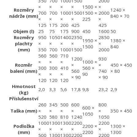
350
700
1000
1500
2000
×
×
×
×
1500 ×
×
Rozměry
1240 ×
700
700
1000
1500
1500 ×
2000
nádrže (mm)
840 × 70
×
×
×
×
225
×
125
175
200
425
425
Objem (l)
25
75
175
900
450
1600
50
Rozměry
950
1050
1400
2350
2850
1950 ×
1380 ×
plachty
×
×
×
×
×
1500
840
(mm)
350
700
1000
1500
2000
560
560
710
1200
930
×
×
×
1000 ×
Rozměr
×
×
450 × 450
300
300
410
560 ×
balení (mm)
560
740
× 80
×
×
×
90
× 90
× 90
120
120
120
Hmotnost
2,0
3,3
5,6
17,8
9,8
23,2
2,9
(kg)
Příslušenství
260
345
500
600
800
600 ×
Taška (mm)
×
×
×
×
×
350 × 450
1050
520
580
810
1240
1050
1000
1300
1300
2200
2200
Podložka
2200 ×
1300 ×
×
×
×
×
×
(mm)
2200
1300
500
1300
1300
2200
2200