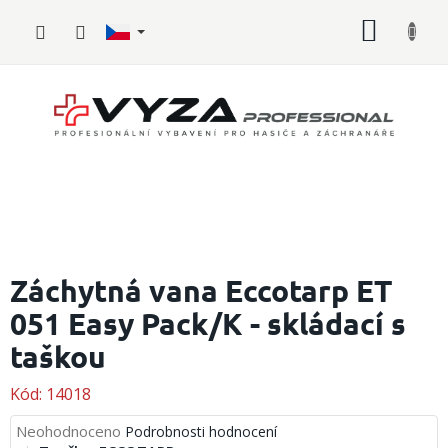
Přejít
NÁKUP
na
obsah
KOŠÍK
Hasičské
vybavení
Záchytná vana Eccotarp ET
051 Easy Pack/K - skládací s
Požární
sport
taškou
Zdravotnické
vybavení
Kód:
14018
Průměrné
Neohodnoceno
Podrobnosti hodnocení
Oblečení,