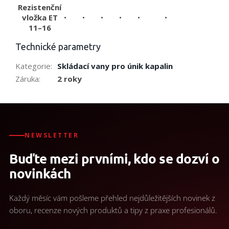
Rezistenční
vložka ET
•
•
•
•
•
•
11–16
Technické parametry
Kategorie
:
Skládací vany pro únik kapalin
Záruka
:
2 roky
NEWSLETTER
Buďte mezi prvními, kdo se dozví o
novinkách
Každý měsíc vám pošleme přehled nejdůležitějších novinek z
oboru, recenze nových produktů a tipy z praxe profesionálů.