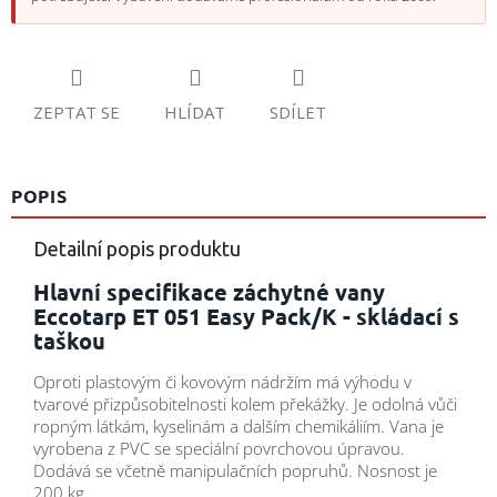
ZEPTAT SE
HLÍDAT
SDÍLET
POPIS
Detailní popis produktu
Hlavní specifikace záchytné vany
Eccotarp ET 051 Easy Pack/K - skládací s
taškou
Oproti plastovým či kovovým nádržím má výhodu v
tvarové přizpůsobitelnosti kolem překážky. Je odolná vůči
ropným látkám, kyselinám a dalším chemikáliím. Vana je
vyrobena z PVC se speciální povrchovou úpravou.
Dodává se včetně manipulačních popruhů. Nosnost je
200 kg.