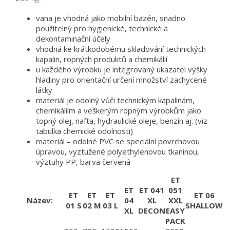
vana je vhodná jako mobilní bazén, snadno
použitelný pro hygienické, technické a
dekontaminační účely
vhodná ke krátkodobému skladování technických
kapalin, ropných produktů a chemikálií
u každého výrobku je integrovaný ukazatel výšky
hladiny pro orientační určení množství zachycené
látky
materiál je odolný vůči technickým kapalinám,
chemikáliím a veškerým ropným výrobkům jako
topný olej, nafta, hydraulické oleje, benzín aj. (viz
tabulka chemické odolnosti)
materiál – odolné PVC se speciální povrchovou
úpravou, vyztužené polyethylenovou tkaninou,
výztuhy PP, barva červená
ET
ET
ET 041
051
ET
ET
ET
ET 06
Název:
04
XL
XXL
01 S
02 M
03 L
SHALLOW
XL
DECON
EASY
PACK