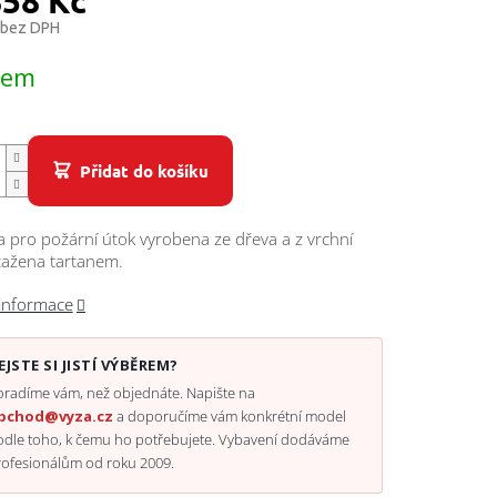
858 Kč
 bez DPH
dem
Přidat do košíku
 pro požární útok vyrobena ze dřeva a z vrchní
tažena tartanem.
 informace
EJSTE SI JISTÍ VÝBĚREM?
radíme vám, než objednáte. Napište na
bchod@vyza.cz
a doporučíme vám konkrétní model
odle toho, k čemu ho potřebujete. Vybavení dodáváme
rofesionálům od roku 2009.