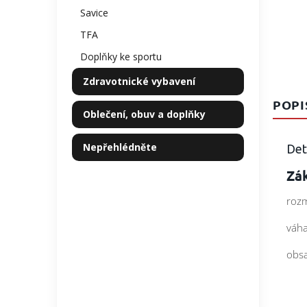
Savice
TFA
Doplňky ke sportu
Zdravotnické vybavení
POPI
Oblečení, obuv a doplňky
Nepřehlédněte
Det
Zák
rozm
váha
obsa