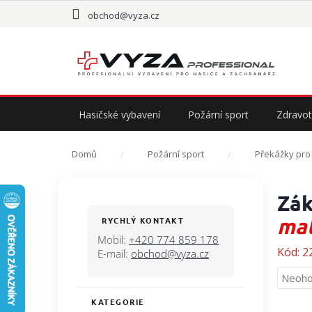
Přejít
obchod@vyza.cz
na
obsah
Hasičské vybavení
Požární sport
Zdravot
Domů
Požární sport
Překážky pro d
P
Zák
o
s
mat
RYCHLÝ KONTAKT
t
Mobil:
+420 774 859 178
r
Kód:
2
E-mail:
obchod@vyza.cz
a
Průmě
Neoho
n
hodno
n
KATEGORIE
Přeskočit
produ
í