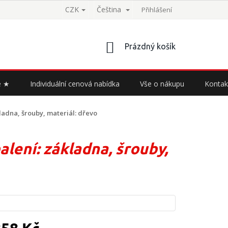
CZK
Čeština
Přihlášení
NÁKUPNÍ
Prázdný košík
KOŠÍK
e ★
Individuální cenová nabídka
Vše o nákupu
Kontak
ladna, šrouby, materiál: dřevo
lení: základna, šrouby,