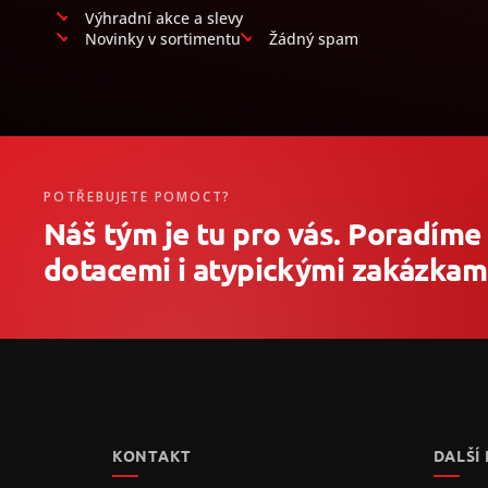
Výhradní akce a slevy
Novinky v sortimentu
Žádný spam
POTŘEBUJETE POMOCT?
Náš tým je tu pro vás. Poradíme
dotacemi i atypickými zakázkami
Z
á
p
a
t
KONTAKT
DALŠÍ
í