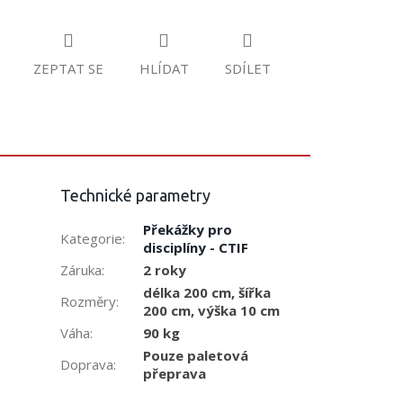
ZEPTAT SE
HLÍDAT
SDÍLET
Technické parametry
Překážky pro
Kategorie
:
disciplíny - CTIF
Záruka
:
2 roky
délka 200 cm, šířka
Rozměry
:
200 cm, výška 10 cm
Váha
:
90 kg
Pouze paletová
Doprava
:
přeprava