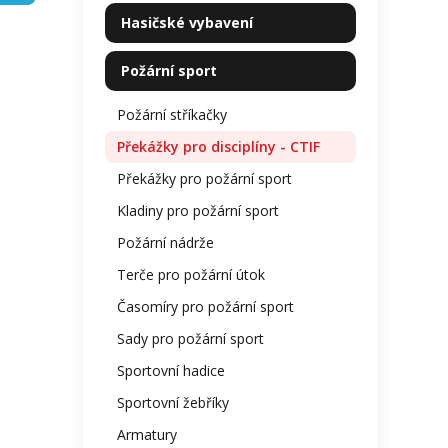
kategorie
je
p
Hasičské vybavení
0,0
a
z
n
5
Požární sport
e
hvězdi
l
Požární stříkačky
Překážky pro disciplíny - CTIF
Překážky pro požární sport
Kladiny pro požární sport
Požární nádrže
Terče pro požární útok
Časomíry pro požární sport
Sady pro požární sport
Sportovní hadice
Sportovní žebříky
Armatury