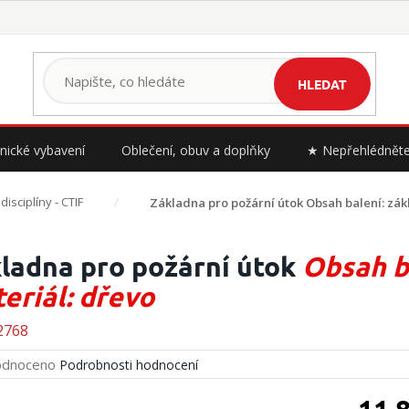
HLEDAT
nické vybavení
Oblečení, obuv a doplňky
★ Nepřehlédnět
isciplíny - CTIF
Základna pro požární útok
Obsah balení: zák
ladna pro požární útok
Obsah ba
eriál: dřevo
2768
rné
dnoceno
Podrobnosti hodnocení
cení
ktu