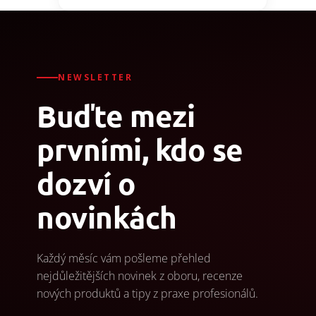
NEWSLETTER
Buďte mezi
prvními, kdo se
dozví o
novinkách
Každý měsíc vám pošleme přehled
nejdůležitějších novinek z oboru, recenze
nových produktů a tipy z praxe profesionálů.