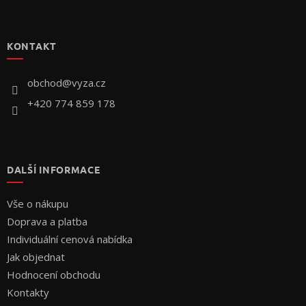
Z
á
p
KONTAKT
a
t
í
obchod
@
vyza.cz
+420 774 859 178
DALŠÍ INFORMACE
Vše o nákupu
Doprava a platba
Individuální cenová nabídka
Jak objednat
Hodnocení obchodu
Kontakty