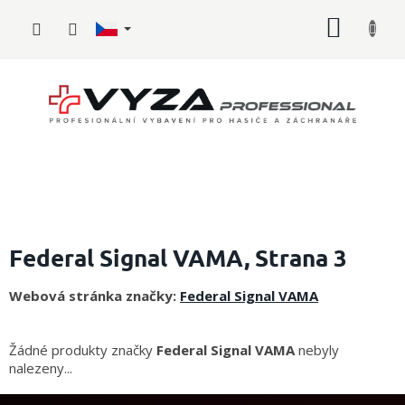
Přejít
NÁKUP
na
obsah
KOŠÍK
Hasičské
vybavení
Federal Signal VAMA
, Strana 3
Požární
Webová stránka značky:
Federal Signal VAMA
sport
Zdravotnické
Žádné produkty značky
Federal Signal VAMA
nebyly
vybavení
nalezeny...
Oblečení,