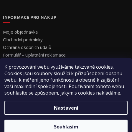
INFORMACE PRO NÁKUP
Moje objednávka
Obchodní podmínky
Ochrana osobních údajů
Formulář - Uplatnění reklamace
Formulář - Odstoupení od smlouvy
K provozování webu využíváme takzvané cookies.
Cookies jsou soubory sloužící k přizpůsobení obsahu
webu, k měření jeho funkčnosti a obecně k zajištění
vaší maximální spokojenosti. Používáním tohoto webu
souhlasíte se způsobem, jakým s cookies nakládáme.
Vytvořil Shoptet
Nastavení
Copyright 2026
Vyza Professional s.r.o.
. Všechna práva
Souhlasím
vyhrazena.