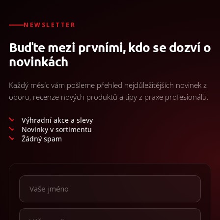
obuv
a
doplňky
NEWSLETTER
Buďte mezi prvními, kdo se dozví o
★
Nepřehlédněte
novinkách
★
Individuální
cenová
Každý měsíc vám pošleme přehled nejdůležitějších novinek z
nabídka
oboru, recenze nových produktů a tipy z praxe profesionálů.
Vše
o
Výhradní akce a slevy
nákupu
Novinky v sortimentu
Žádný spam
Kontakty
Požární
sport
Nepřehlédněte
CZK