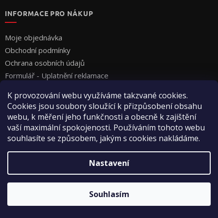
INFORMACE PRO NÁKUP
Moje objednávka
Obchodní podmínky
Ochrana osobních údajů
Formulář - Uplatnění reklamace
Formulář - Odstoupení od smlouvy
K provozování webu využíváme takzvané cookies.
Cookies jsou soubory sloužící k přizpůsobení obsahu
webu, k měření jeho funkčnosti a obecně k zajištění
vaší maximální spokojenosti. Používáním tohoto webu
souhlasíte se způsobem, jakým s cookies nakládáme.
Vytvořil Shoptet
Nastavení
Copyright 2026
Vyza Professional s.r.o.
. Všechna práva
Souhlasím
vyhrazena.