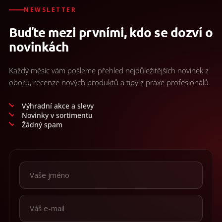
d
/
a
NEWSLETTER
c
Přihlášení
Buďte mezi prvními, kdo se dozví o
í
p
novinkách
r
v
k
Každý měsíc vám pošleme přehled nejdůležitějších novinek z
y
oboru, recenze nových produktů a tipy z praxe profesionálů.
v
ý
p
Výhradní akce a slevy
i
Novinky v sortimentu
s
Žádný spam
u