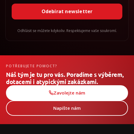
Odebírat newsletter
Odhlásit se můžete kdykoliv. Respektujeme vaše soukromí.
POTŘEBUJETE POMOCT?
Náš tým je tu pro vás. Poradíme s výběrem,
dotacemi i atypickými zakázkami.
Zavolejte nám
Napište nám
Z
á