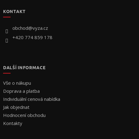
p
KONTAKT
a
t
í
obchod
@
vyza.cz
+420 774 859 178
DALŠÍ INFORMACE
Vše o nákupu
Doprava a platba
Individuální cenová nabídka
Jak objednat
Hodnocení obchodu
Kontakty