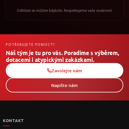
Odhlásit se můžete kdykoliv. Respektujeme vaše soukromí.
POTŘEBUJETE POMOCT?
Náš tým je tu pro vás. Poradíme s výběrem,
dotacemi i atypickými zakázkami.
Zavolejte nám
Napište nám
Z
á
p
KONTAKT
a
t