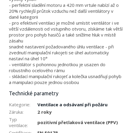
- perfektní sladění motoru a 420 mm vrtule nabízí až o
20% rychlejší průtok vzduchu než další ventilátory v
dané kategorii
- pro efektivní ventilaci je možné umístit ventilátor i ve
větší vzdálenosti od vstupního otvoru, získáme tak větší
prostor pro pohyb hasičů a také snížíme hluk v místě
zásahu
snadné nastavení požadovaného úhlu ventilace - při
zvednutí manipulační rukojeti se úhel automaticky
nastaví na úhel 10°
- ventilátor s pohonnou jednotkou je usazen do
robustního ocelového rámu
- skládací manipulační rukojeť a kolečka usnadňují pohyb
a manipulaci pouze jednou osobou
Technické parametry
Kategorie
:
Ventilace a odsávaní při požáru
Záruka
:
2 roky
Typ
pozitivní přetlaková ventilace (PPV)
ventilace
:
Certifikace
:
EN 50178