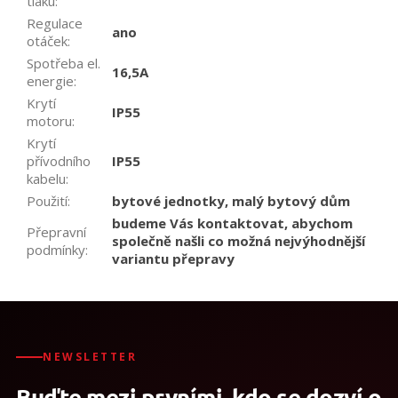
tlaku
:
Regulace
ano
otáček
:
Spotřeba el.
16,5A
energie
:
Krytí
IP55
motoru
:
Krytí
přívodního
IP55
kabelu
:
Použití
:
bytové jednotky, malý bytový dům
budeme Vás kontaktovat, abychom
Přepravní
společně našli co možná nejvýhodnější
podmínky
:
variantu přepravy
NEWSLETTER
Buďte mezi prvními, kdo se dozví o