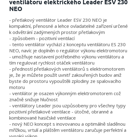
ventilátoru elektrického Leader ESV 230
NEO
- přetlakový ventilátor Leader ESV 230 NEO je
kompaktní, přenosné a lehce ovladatelné zařízení určené
k odvětrání zadýmených prostor přetlakovým
- způsobem - pozitivní ventilací
- tento ventilátor vychází z konceptu ventilátoru ES 230
NEO, navíc je doplněn o regulátor výkonu elektromotoru
- umožňuje nastavení potřebného výkonu ventilátoru a
tím regulovat rychlost otáček ventilátoru
- předností přetlakových ventilátorů s elektromotorem
je, že je můžete použít uvnitř zakouřených budov aniž
byste do prostoru vypouštěli zplodiny ze spalovacího
motoru
- ventilátor je osazen výkonným elektromotorem což
značně snižuje hlučnost
- ventilátory Leader jsou uzpůsobeny pro všechny typy
pozitivní přetlakové ventilace - útočné, obranné a
kombinované hasičské ventilace
- nový NEO koncept s inovovanou a optimálně sladěnou
mřížkou, vrtulí a pláštěm ventilátoru zaručuje perfektní a
vysoký výkon