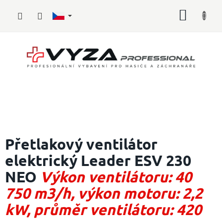
Přejít
NÁKUP
na
obsah
KOŠÍK
Hasičské
vybavení
Přetlakový ventilátor
elektrický Leader ESV 230
Požární
sport
NEO
Výkon ventilátoru: 40
Zdravotnické
750 m3/h, výkon motoru: 2,2
vybavení
kW, průměr ventilátoru: 420
Oblečení,