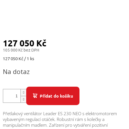
/
Přihlášení
127 050 Kč
105 000 Kč bez DPH
Měrná
127 050 Kč / 1 ks
cena:
Na dotaz
Přidat do košíku
Přetlakový ventilátor Leader ES 230 NEO s elektromotorem
vybaveným regulací otáček. Robustní rám s kolečky a
manipulačním madlem. Zařízení pro vytváření pozitivní