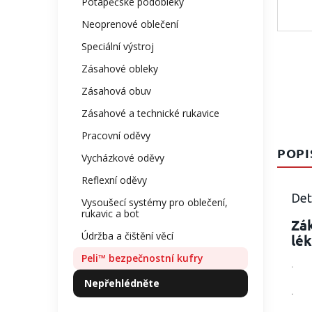
Potápěčské podobleky
Neoprenové oblečení
Speciální výstroj
Zásahové obleky
Zásahová obuv
Zásahové a technické rukavice
Pracovní oděvy
POPI
Vycházkové oděvy
Reflexní oděvy
Det
Vysoušecí systémy pro oblečení,
rukavic a bot
Zá
Údržba a čištění věcí
lé
Peli™ bezpečnostní kufry
· V
Nepřehlédněte
· O