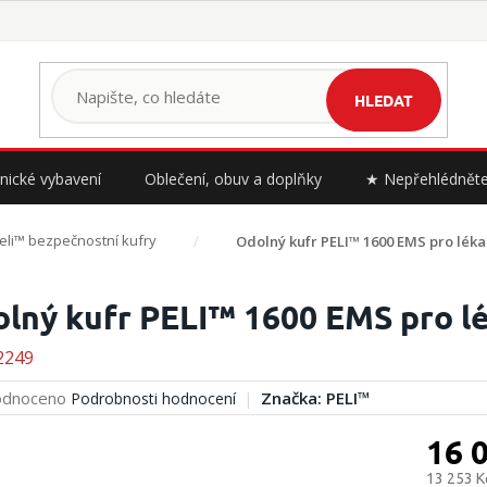
HLEDAT
nické vybavení
Oblečení, obuv a doplňky
★ Nepřehlédnět
eli™ bezpečnostní kufry
Odolný kufr PELI™ 1600 EMS pro léka
lný kufr PELI™ 1600 EMS pro l
2249
rné
dnoceno
Značka:
PELI™
Podrobnosti hodnocení
cení
ktu
16 
13 253 K