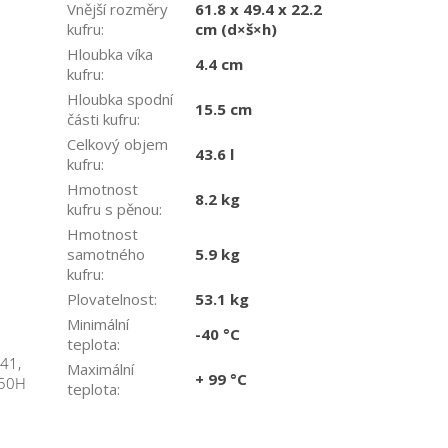
Vnější rozměry
61.8 x 49.4 x 22.2
kufru
:
cm (d×š×h)
Hloubka víka
4.4 cm
kufru
:
Hloubka spodní
15.5 cm
části kufru
:
Celkový objem
43.6 l
kufru
:
Hmotnost
8.2 kg
kufru s pěnou
:
Hmotnost
samotného
5.9 kg
kufru
:
Plovatelnost
:
53.1 kg
Minimální
-40 °C
teplota
:
41,
Maximální
+ 99 °C
4150H
teplota
: