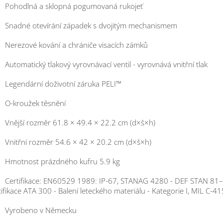
ohodlná a sklopná pogumovaná rukojeť
nadné otevírání západek s dvojitým mechanismem
erezové kování a chrániče visacích zámků
tomatický tlakový vyrovnávací ventil - vyrovnává vnitřní tlak
egendární doživotní záruka PELI™
-kroužek těsnění
nější rozměr 61.8 × 49.4 × 22.2 cm (d×š×h)
nitřní rozměr 54.6 × 42 × 20.2 cm (d×š×h)
motnost prázdného kufru 5.9 kg
ertifikace: EN60529 1989: IP-67, STANAG 4280 - DEF STAN 81–
ifikace ATA 300 - Balení leteckého materiálu - Kategorie I, MIL C-
yrobeno v Německu