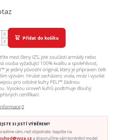
otaz
Přidat do košíku
tříte mezi členy IZS, jste součástí armády nebo
 osoba vyžadující 100% kvalitu a spolehlivost,
™ je jediný původní originál, který je připraven čelit
šim výzvám. Hrubé zacházení, voda, mráz i vysoké
 nejsou pro odolné kufry PELI™ žádnou
ou. Vysokou úroveň kufrů podtrhuje dlouhý
řísných certifikací.
 informace
EJSTE SI JISTÍ VÝBĚREM?
radíme vám, než objednáte. Napište na
bchod@vyza.cz
a doporučíme vám konkrétní model