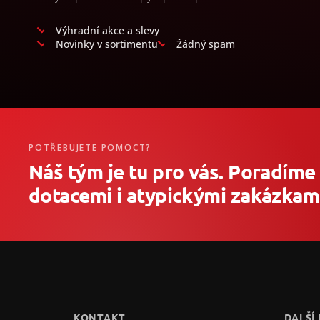
Výhradní akce a slevy
Novinky v sortimentu
Žádný spam
POTŘEBUJETE POMOCT?
Náš tým je tu pro vás. Poradíme
dotacemi i atypickými zakázkami
Z
á
p
a
t
KONTAKT
DALŠÍ