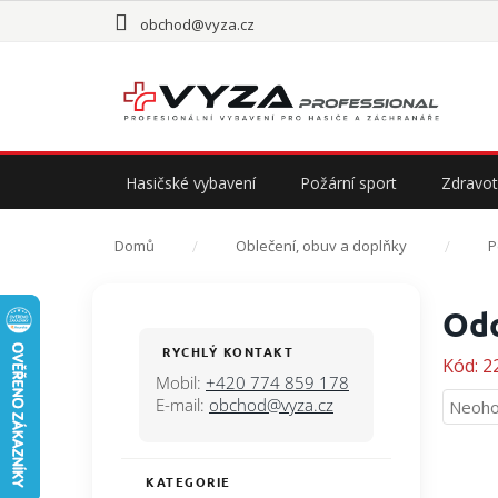
Přejít
obchod@vyza.cz
na
obsah
Hasičské vybavení
Požární sport
Zdravot
Domů
Oblečení, obuv a doplňky
P
P
Odo
o
s
RYCHLÝ KONTAKT
Kód:
2
t
Mobil:
+420 774 859 178
r
E-mail:
obchod@vyza.cz
Průmě
Neoho
a
hodno
n
produ
n
je
KATEGORIE
Přeskočit
í
0,0