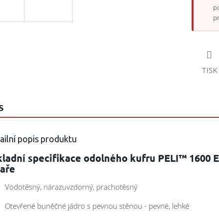
p
p
TISK
S
ailní popis produktu
kladní specifikace odolného kufru PELI™ 1600 
kaře
odotěsný, nárazuvzdorný, prachotěsný
tevřené buněčné jádro s pevnou stěnou - pevné, lehké