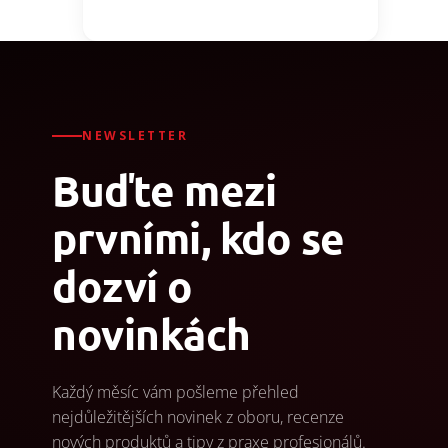
NEWSLETTER
Buďte mezi
prvními, kdo se
dozví o
novinkách
Každý měsíc vám pošleme přehled
nejdůležitějších novinek z oboru, recenze
nových produktů a tipy z praxe profesionálů.