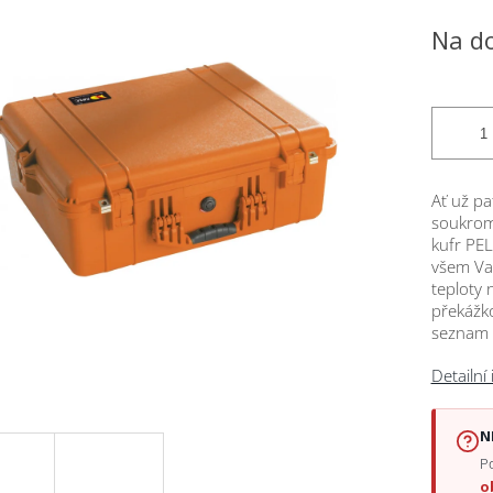
Měrná
Na d
cena:
ček.
Ať už pa
soukromá
kufr PELI
všem Va
teploty
překážk
seznam p
Detailní
N
Po
o