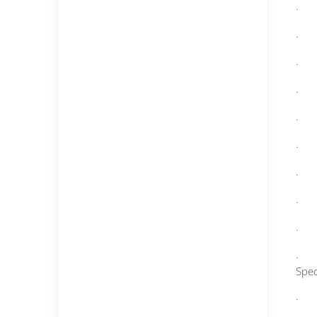
· P
· S
· N
· Au
· L
· O
· V
· V
· H
· C
Spec
· V