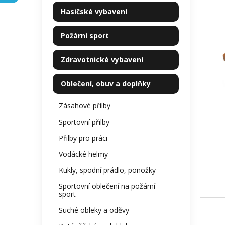
kategorie
z
p
Hasičské vybavení
5
a
hvězdi
n
Požární sport
e
l
Zdravotnické vybavení
Oblečení, obuv a doplňky
Zásahové přilby
Sportovní přilby
Přilby pro práci
Vodácké helmy
Kukly, spodní prádlo, ponožky
Sportovní oblečení na požární
sport
Suché obleky a oděvy