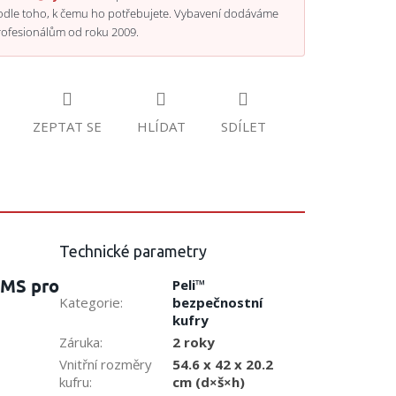
odle toho, k čemu ho potřebujete. Vybavení dodáváme
rofesionálům od roku 2009.
ZEPTAT SE
HLÍDAT
SDÍLET
Technické parametry
EMS pro
Peli™
Kategorie
:
bezpečnostní
kufry
Záruka
:
2 roky
Vnitřní rozměry
54.6 x 42 x 20.2
kufru
:
cm (d×š×h)