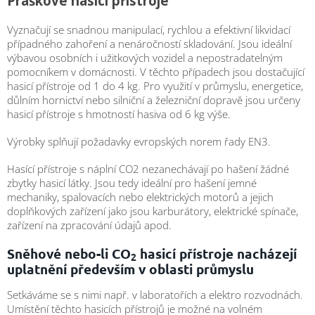
Práškové hasicí přístroje
obuv
a
doplňky
Vyznačují se snadnou manipulací, rychlou a efektivní likvidací
případného zahoření a nenáročností skladování. Jsou ideální
výbavou osobních i užitkových vozidel a nepostradatelným
★
pomocníkem v domácnosti. V těchto případech jsou dostačující
Nepřehlédněte
★
hasicí přístroje od 1 do 4 kg. Pro využití v průmyslu, energetice,
důlním hornictví nebo silniční a železniční dopravě jsou určeny
Individuální
hasicí přístroje s hmotností hasiva od 6 kg výše.
cenová
nabídka
Výrobky splňují požadavky evropských norem řady EN3.
Vše
o
Hasící přístroje s náplní CO2 nezanechávají po hašení žádné
nákupu
zbytky hasicí látky. Jsou tedy ideální pro hašení jemné
mechaniky, spalovacích nebo elektrických motorů a jejich
Kontakty
doplňkových zařízení jako jsou karburátory, elektrické spínače,
zařízení na zpracování údajů apod.
Požární
sport
Sněhové nebo-li CO
hasicí přístroje nacházejí
2
uplatnění především v oblasti průmyslu
Nepřehlédněte
Setkáváme se s nimi např. v laboratořích a elektro rozvodnách.
CZK
Umístění těchto hasicích přístrojů je možné na volném