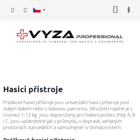
Přejít
NÁKUP
na
obsah
KOŠÍK
Hasičské
vybavení
Hasicí přístroje
Požární
Práškové hasicí přístroje jsou univerzální hasicí přístroje pod
sport
stálým tlakem nebo s tlakovou patronou. Množství náplně je v
rozmezí 1-12 kg. Jsou doporučeny pro hašení požáru třídy A, B
Zdravotnické
i C. Jsou uplatnitelné jak v průmyslu, v dopravě, veřejných
vybavení
prostorách, kancelářích a samozřejmě i v domácnostech.
Oblečení,