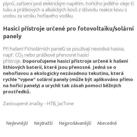
plynů, zařízení pod elektrickým napětím, hořícího jedlého oleje či
tuku a práškových a alkalických kovů z důvodu reakce kovu s
vodou za vzniku hořlavého vodíku.
Hasicí přístroje určené pro fotovoltaiku/solární
panely
Při hašení FV/solárních panelů se používají
nevodivá hasiva,
např. CO
nebo práškové přenosné hasicí
2
přístroje.
Doporučujeme hasicí přístroje určené k hašení
lithiových baterií, které jsou přenosné. Jedná se o
nehořlavou a ekologicky nezávadnou tekutinu, která
rychle "vypne" solární panely (může být aplikováno přímo
na hořící panely) a urychlí tak zásah pomocí běžných
prostředků.
Zastoupené značky - HTB, JacTone
Ř
a
Nejlevnější
Nejdražší
Nejprodávanější
Abecedně
z
e