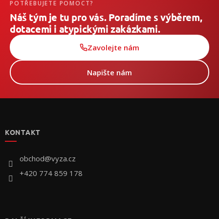
POTŘEBUJETE POMOCT?
Náš tým je tu pro vás. Poradíme s výběrem,
dotacemi i atypickými zakázkami.
Zavolejte nám
Napište nám
Z
á
p
KONTAKT
a
t
í
obchod
@
vyza.cz
+420 774 859 178