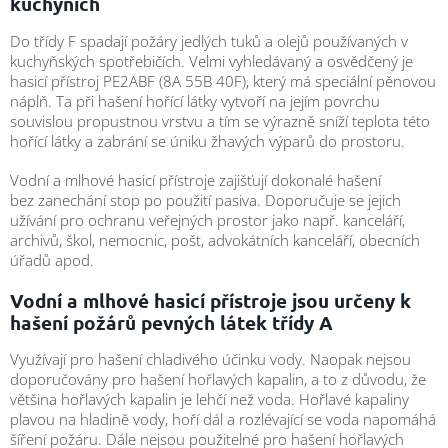
kuchyních
Do třídy F spadají požáry jedlých tuků a olejů používaných v
kuchyňských spotřebičích. Velmi vyhledávaný a osvědčený je
hasicí přístroj PE2ABF (8A 55B 40F), který má speciální pěnovou
náplň. Ta při hašení hořící látky vytvoří na jejím povrchu
souvislou propustnou vrstvu a tím se výrazně sníží teplota této
hořící látky a zabrání se úniku žhavých výparů do prostoru.
Vodní a mlhové hasicí přístroje zajišťují dokonalé hašení
bez zanechání stop po použití pasiva. Doporučuje se jejich
užívání pro ochranu veřejných prostor jako např. kanceláří,
archivů, škol, nemocnic, pošt, advokátních kanceláří, obecních
úřadů apod.
Vodní a mlhové hasicí přístroje jsou určeny k
hašení požárů pevných látek třídy A
Využívají pro hašení chladivého účinku vody. Naopak nejsou
doporučovány pro hašení hořlavých kapalin, a to z důvodu, že
většina hořlavých kapalin je lehčí než voda. Hořlavé kapaliny
plavou na hladině vody, hoří dál a rozlévající se voda napomáhá
šíření požáru. Dále nejsou použitelné pro hašení hořlavých