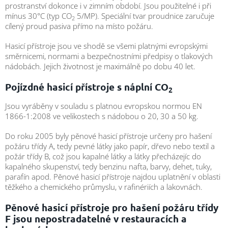
/
prostranství dokonce i v zimním období. Jsou použitelné i při
mínus
30°C
(typ CO
5/MP). Speciální tvar proudnice zaručuje
2
cílený proud pasiva přímo na místo požáru.
Přihlášení
Hasicí přístroje jsou ve shodě se všemi platnými evropskými
směrnicemi, normami a bezpečnostními předpisy o tlakových
nádobách. Jejich životnost je maximálně po dobu 40 let.
Pojízdné hasicí přístroje s náplní CO
2
Jsou vyráběny v souladu s platnou evropskou normou EN
1866-1:2008 ve velikostech s nádobou o 20, 30 a 50 kg.
Do roku 2005 byly pěnové hasicí přístroje určeny pro hašení
požáru třídy A, tedy pevné látky jako papír, dřevo nebo textil a
požár třídy B, což jsou kapalné látky a látky přecházejíc do
kapalného skupenství, tedy benzinu nafta, barvy, dehet, tuky,
parafín apod. Pěnové hasicí přístroje najdou uplatnění v oblasti
těžkého a chemického průmyslu, v rafinériích a lakovnách.
Pěnové hasicí přístroje pro hašení požáru třídy
F jsou nepostradatelné v restauracích a