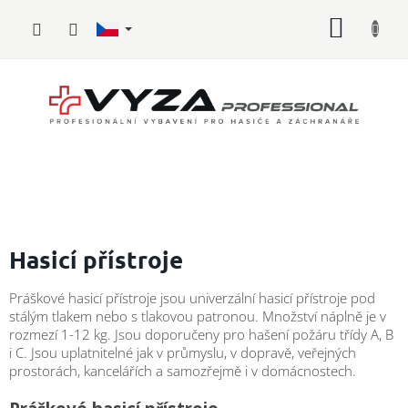
Přejít
NÁKUP
na
obsah
KOŠÍK
Hasičské
vybavení
Hasicí přístroje
Požární
Práškové hasicí přístroje jsou univerzální hasicí přístroje pod
sport
stálým tlakem nebo s tlakovou patronou. Množství náplně je v
rozmezí 1-12 kg. Jsou doporučeny pro hašení požáru třídy A, B
Zdravotnické
i C. Jsou uplatnitelné jak v průmyslu, v dopravě, veřejných
vybavení
prostorách, kancelářích a samozřejmě i v domácnostech.
Oblečení,