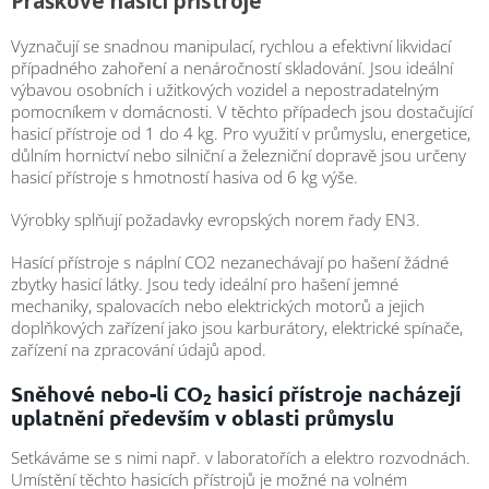
Práškové hasicí přístroje
obuv
a
doplňky
Vyznačují se snadnou manipulací, rychlou a efektivní likvidací
případného zahoření a nenáročností skladování. Jsou ideální
výbavou osobních i užitkových vozidel a nepostradatelným
★
pomocníkem v domácnosti. V těchto případech jsou dostačující
Nepřehlédněte
★
hasicí přístroje od 1 do 4 kg. Pro využití v průmyslu, energetice,
důlním hornictví nebo silniční a železniční dopravě jsou určeny
Individuální
hasicí přístroje s hmotností hasiva od 6 kg výše.
cenová
nabídka
Výrobky splňují požadavky evropských norem řady EN3.
Vše
o
Hasící přístroje s náplní CO2 nezanechávají po hašení žádné
nákupu
zbytky hasicí látky. Jsou tedy ideální pro hašení jemné
mechaniky, spalovacích nebo elektrických motorů a jejich
Kontakty
doplňkových zařízení jako jsou karburátory, elektrické spínače,
zařízení na zpracování údajů apod.
Požární
sport
Sněhové nebo-li CO
hasicí přístroje nacházejí
2
uplatnění především v oblasti průmyslu
Nepřehlédněte
Setkáváme se s nimi např. v laboratořích a elektro rozvodnách.
CZK
Umístění těchto hasicích přístrojů je možné na volném