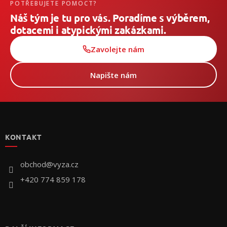
POTŘEBUJETE POMOCT?
Náš tým je tu pro vás. Poradíme s výběrem,
dotacemi i atypickými zakázkami.
Zavolejte nám
Napište nám
Z
á
p
KONTAKT
a
t
í
obchod
@
vyza.cz
+420 774 859 178