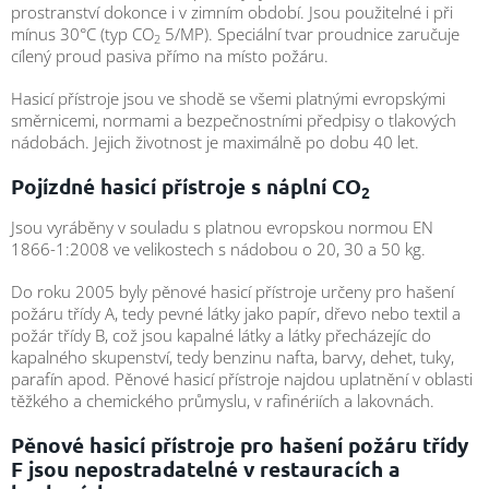
/
prostranství dokonce i v zimním období. Jsou použitelné i při
mínus
30°C
(typ CO
5/MP). Speciální tvar proudnice zaručuje
2
cílený proud pasiva přímo na místo požáru.
Přihlášení
Hasicí přístroje jsou ve shodě se všemi platnými evropskými
směrnicemi, normami a bezpečnostními předpisy o tlakových
nádobách. Jejich životnost je maximálně po dobu 40 let.
Pojízdné hasicí přístroje s náplní CO
2
Jsou vyráběny v souladu s platnou evropskou normou EN
1866-1:2008 ve velikostech s nádobou o 20, 30 a 50 kg.
Do roku 2005 byly pěnové hasicí přístroje určeny pro hašení
požáru třídy A, tedy pevné látky jako papír, dřevo nebo textil a
požár třídy B, což jsou kapalné látky a látky přecházejíc do
kapalného skupenství, tedy benzinu nafta, barvy, dehet, tuky,
parafín apod. Pěnové hasicí přístroje najdou uplatnění v oblasti
těžkého a chemického průmyslu, v rafinériích a lakovnách.
Pěnové hasicí přístroje pro hašení požáru třídy
F jsou nepostradatelné v restauracích a