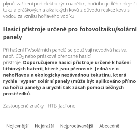
plynů, zařízení pod elektrickým napětím, hořícího jedlého oleje či
tuku a práškových a alkalických kovů z důvodu reakce kovu s
vodou za vzniku hořlavého vodíku.
Hasicí přístroje určené pro fotovoltaiku/solární
panely
Při hašení FV/solárních panelů se používají
nevodivá hasiva,
např. CO
nebo práškové přenosné hasicí
2
přístroje.
Doporučujeme hasicí přístroje určené k hašení
lithiových baterií, které jsou přenosné. Jedná se o
nehořlavou a ekologicky nezávadnou tekutinu, která
rychle "vypne" solární panely (může být aplikováno přímo
na hořící panely) a urychlí tak zásah pomocí běžných
prostředků.
Zastoupené značky - HTB, JacTone
Ř
a
Nejlevnější
Nejdražší
Nejprodávanější
Abecedně
z
e