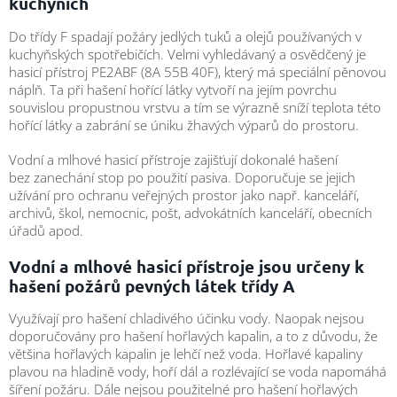
kuchyních
Do třídy F spadají požáry jedlých tuků a olejů používaných v
kuchyňských spotřebičích. Velmi vyhledávaný a osvědčený je
hasicí přístroj PE2ABF (8A 55B 40F), který má speciální pěnovou
náplň. Ta při hašení hořící látky vytvoří na jejím povrchu
souvislou propustnou vrstvu a tím se výrazně sníží teplota této
hořící látky a zabrání se úniku žhavých výparů do prostoru.
Vodní a mlhové hasicí přístroje zajišťují dokonalé hašení
bez zanechání stop po použití pasiva. Doporučuje se jejich
užívání pro ochranu veřejných prostor jako např. kanceláří,
archivů, škol, nemocnic, pošt, advokátních kanceláří, obecních
úřadů apod.
Vodní a mlhové hasicí přístroje jsou určeny k
hašení požárů pevných látek třídy A
Využívají pro hašení chladivého účinku vody. Naopak nejsou
doporučovány pro hašení hořlavých kapalin, a to z důvodu, že
většina hořlavých kapalin je lehčí než voda. Hořlavé kapaliny
plavou na hladině vody, hoří dál a rozlévající se voda napomáhá
šíření požáru. Dále nejsou použitelné pro hašení hořlavých