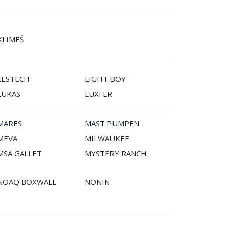
KLIMEŠ
LESTECH
LIGHT BOY
LUKAS
LUXFER
MARES
MAST PUMPEN
MEVA
MILWAUKEE
MSA GALLET
MYSTERY RANCH
NOAQ BOXWALL
NONIN