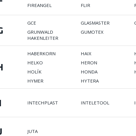
F
FIREANGEL
FLIR
GCE
GLASMASTER
G
GRUNWALD
GUMOTEX
HAKENLEITER
HABERKORN
HAIX
HELKO
HERON
H
HOLÍK
HONDA
HYMER
HYTERA
I
INTECHPLAST
INTELETOOL
J
JUTA