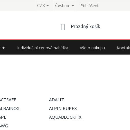
CZK
Čeština
Přihlášení
NÁKUPNÍ
Prázdný košík
KOŠÍK
e ★
Individuální cenová nabídka
Vše o nákupu
Kontak
ACTSAFE
ADALIT
ALBAINOX
ALPIN BUPEX
APE
AQUABLOCKFIX
AWG