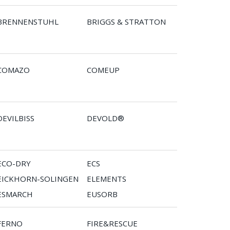
BRENNENSTUHL
BRIGGS & STRATTON
COMAZO
COMEUP
DEVILBISS
DEVOLD®
ECO-DRY
ECS
EICKHORN-SOLINGEN
ELEMENTS
ESMARCH
EUSORB
FERNO
FIRE&RESCUE