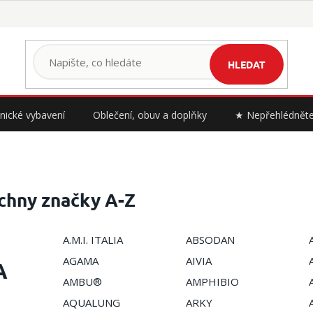
HLEDAT
nické vybavení
Oblečení, obuv a doplňky
★ Nepřehlédnět
chny značky A-Z
A.M.I. ITALIA
ABSODAN
AGAMA
AIVIA
A
AMBU®
AMPHIBIO
AQUALUNG
ARKY