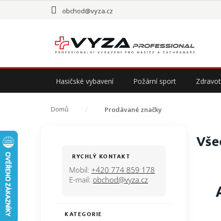
Přejít
obchod@vyza.cz
na
obsah
Hasičské vybavení
Požární sport
Zdravot
Domů
Prodávané značky
P
Vše
o
s
RYCHLÝ KONTAKT
t
Mobil:
+420 774 859 178
r
E-mail:
obchod@vyza.cz
a
n
n
KATEGORIE
Přeskočit
í