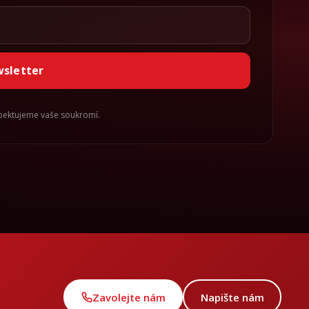
wsletter
spektujeme vaše soukromí.
Zavolejte nám
Napište nám