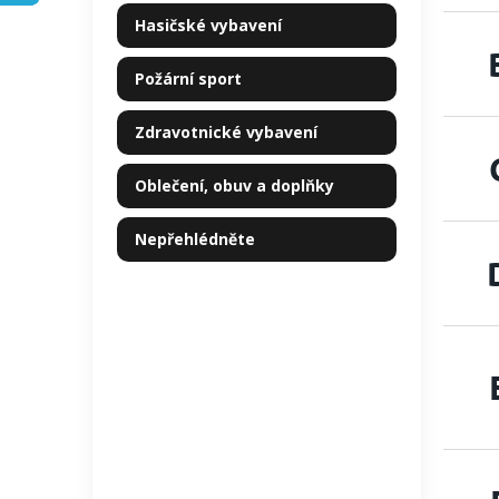
kategorie
p
Hasičské vybavení
a
n
Požární sport
e
l
Zdravotnické vybavení
Oblečení, obuv a doplňky
Nepřehlédněte