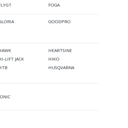
FLYGT
FOGA
GLORIA
GOODPRO
HAWK
HEARTSINE
HI-LIFT JACK
HIKO
HTB
HUSQVARNA
IONIC