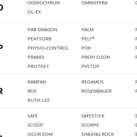
OGNIOCHRON
OMNISFERA
O
ÖL-EX
PAB DRAGON
PALM
PEATSORB
PELI™
P
PHYSIO-CONTROL
POK
PRANDI
PROFI OZON
PROTEKT
PVSTOP
RAMFAN
REOAMOS
R
ROS
ROSENBAUER
RUTH LEE
SAFE
SAFESTICK
SCOOP
SCORPE
SICOR EOM
SINGING ROCK