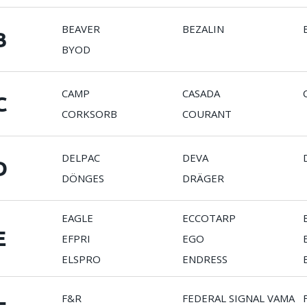
BEAVER
BEZALIN
B
BYOD
CAMP
CASADA
C
CORKSORB
COURANT
DELPAC
DEVA
D
DÖNGES
DRÄGER
EAGLE
ECCOTARP
E
EFPRI
EGO
ELSPRO
ENDRESS
F&R
FEDERAL SIGNAL VAMA