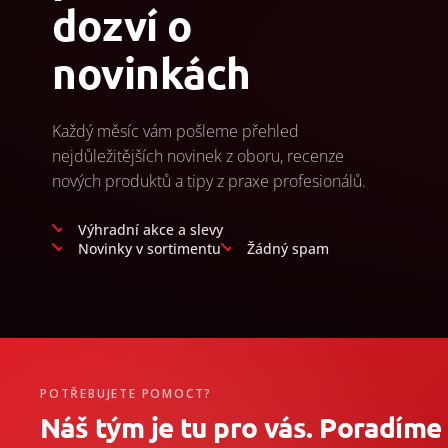
dozví o
novinkách
Každý měsíc vám pošleme přehled
nejdůležitějších novinek z oboru, recenze
nových produktů a tipy z praxe profesionálů.
Výhradní akce a slevy
Novinky v sortimentu
Žádný spam
POTŘEBUJETE POMOCT?
Náš tým je tu pro vás. Poradíme