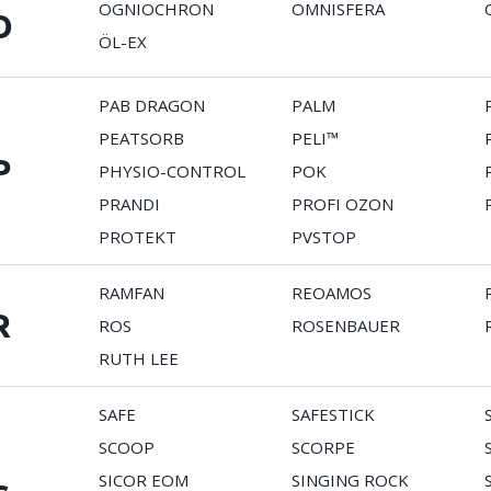
OGNIOCHRON
OMNISFERA
O
ÖL-EX
PAB DRAGON
PALM
PEATSORB
PELI™
P
PHYSIO-CONTROL
POK
PRANDI
PROFI OZON
PROTEKT
PVSTOP
RAMFAN
REOAMOS
R
ROS
ROSENBAUER
RUTH LEE
SAFE
SAFESTICK
SCOOP
SCORPE
SICOR EOM
SINGING ROCK