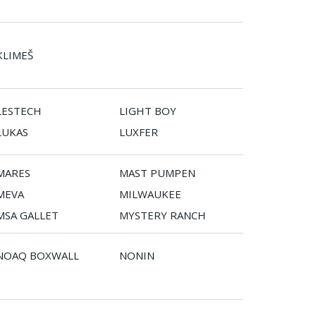
KLIMEŠ
LESTECH
LIGHT BOY
LUKAS
LUXFER
MARES
MAST PUMPEN
MEVA
MILWAUKEE
MSA GALLET
MYSTERY RANCH
NOAQ BOXWALL
NONIN