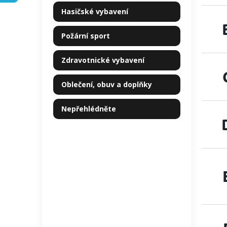
kategorie
p
Hasičské vybavení
a
n
Požární sport
e
l
Zdravotnické vybavení
Oblečení, obuv a doplňky
Nepřehlédněte