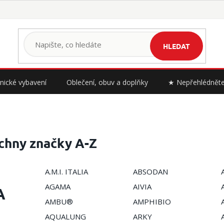
HLEDAT
nické vybavení
Oblečení, obuv a doplňky
★ Nepřehlédnět
chny značky A-Z
A.M.I. ITALIA
ABSODAN
AGAMA
AIVIA
A
AMBU®
AMPHIBIO
AQUALUNG
ARKY