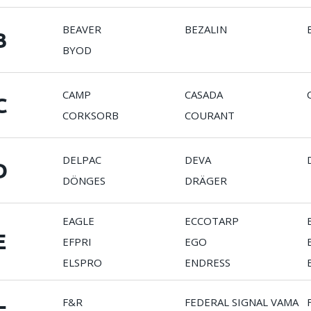
BEAVER
BEZALIN
B
BYOD
CAMP
CASADA
C
CORKSORB
COURANT
DELPAC
DEVA
D
DÖNGES
DRÄGER
EAGLE
ECCOTARP
E
EFPRI
EGO
ELSPRO
ENDRESS
F&R
FEDERAL SIGNAL VAMA