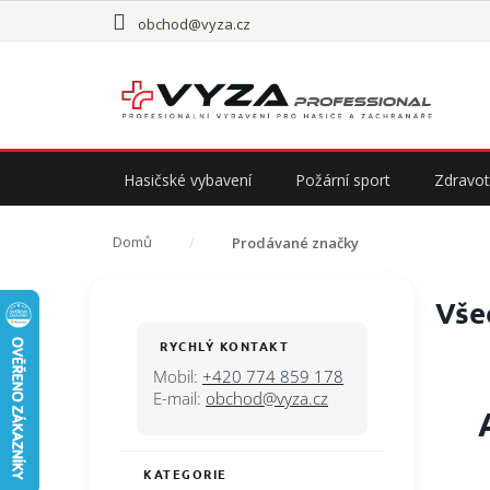
Přejít
obchod@vyza.cz
na
obsah
Hasičské vybavení
Požární sport
Zdravot
Domů
Prodávané značky
P
Vše
o
s
RYCHLÝ KONTAKT
t
Mobil:
+420 774 859 178
r
E-mail:
obchod@vyza.cz
a
n
n
KATEGORIE
Přeskočit
í