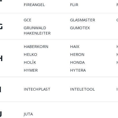
F
FIREANGEL
FLIR
GCE
GLASMASTER
G
GRUNWALD
GUMOTEX
HAKENLEITER
HABERKORN
HAIX
HELKO
HERON
H
HOLÍK
HONDA
HYMER
HYTERA
I
INTECHPLAST
INTELETOOL
J
JUTA