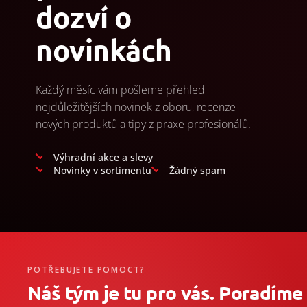
dozví o
novinkách
Každý měsíc vám pošleme přehled
nejdůležitějších novinek z oboru, recenze
nových produktů a tipy z praxe profesionálů.
Výhradní akce a slevy
Novinky v sortimentu
Žádný spam
POTŘEBUJETE POMOCT?
Náš tým je tu pro vás. Poradíme