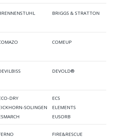
BRENNENSTUHL
BRIGGS & STRATTON
COMAZO
COMEUP
DEVILBISS
DEVOLD®
ECO-DRY
ECS
EICKHORN-SOLINGEN
ELEMENTS
ESMARCH
EUSORB
FERNO
FIRE&RESCUE