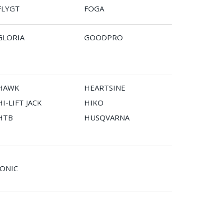
FLYGT
FOGA
GLORIA
GOODPRO
HAWK
HEARTSINE
HI-LIFT JACK
HIKO
HTB
HUSQVARNA
IONIC