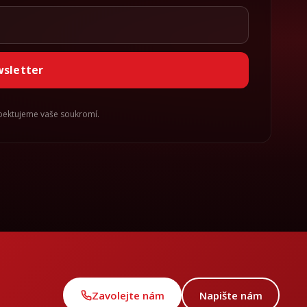
wsletter
spektujeme vaše soukromí.
Zavolejte nám
Napište nám