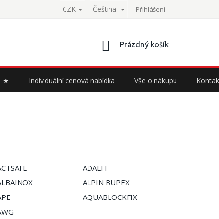
CZK
Čeština
Přihlášení
NÁKUPNÍ
Prázdný košík
KOŠÍK
e ★
Individuální cenová nabídka
Vše o nákupu
Kontak
ACTSAFE
ADALIT
ALBAINOX
ALPIN BUPEX
APE
AQUABLOCKFIX
AWG